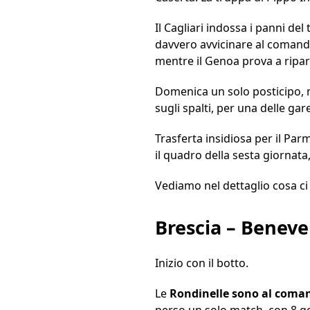
Il Cagliari indossa i panni del
davvero avvicinare al comando
mentre il Genoa prova a ripar
Domenica un solo posticipo, m
sugli spalti, per una delle gar
Trasferta insidiosa per il Par
il quadro della sesta giornata
Vediamo nel dettaglio cosa ci
Brescia – Benev
Inizio con il botto.
Le
Rondinelle sono al coma
perso un solo match, con 8 gol 