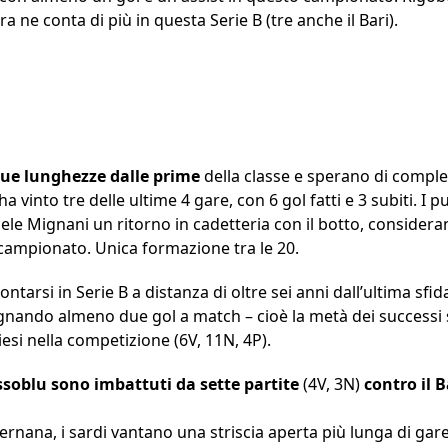
 ne conta di più in questa Serie B (tre anche il Bari).
due lunghezze dalle prime
della classe e sperano di comple
a vinto tre delle ultime 4 gare, con 6 gol fatti e 3 subiti. I 
chele Mignani un ritorno in cadetteria con il botto, conside
campionato. Unica formazione tra le 20.
ontarsi in Serie B a distanza di oltre sei anni dall’ultima sfid
egnando almeno due gol a match – cioè la metà dei successi s
esi nella competizione (6V, 11N, 4P).
ssoblu sono imbattuti da sette partite
(4V, 3N)
contro il B
ernana, i sardi vantano una striscia aperta più lunga di gar