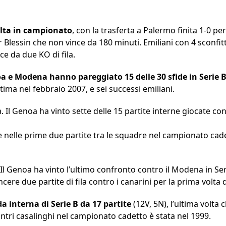
olta in campionato
, con la trasferta a Palermo finita 1-0 per i
lessin che non vince da 180 minuti. Emiliani con 4 sconfitte
ce da due KO di fila.
a e Modena hanno pareggiato 15 delle 30 sfide in Serie 
ultima nel febbraio 2007, e sei successi emiliani.
a. Il Genoa ha vinto sette delle 15 partite interne giocate co
te nelle prime due partite tra le squadre nel campionato cad
l Genoa ha vinto l’ultimo confronto contro il Modena in Seri
cere due partite di fila contro i canarini per la prima volt
a interna di Serie B da 17 partite
(12V, 5N), l’ultima volta 
tri casalinghi nel campionato cadetto è stata nel 1999.