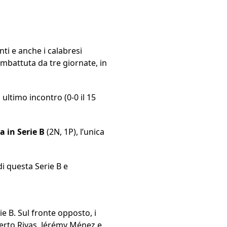
nti e anche i calabresi
imbattuta da tre giornate, in
 ultimo incontro (0-0 il 15
a in Serie B
(2N, 1P), l’unica
i questa Serie B e
ie B. Sul fronte opposto, i
berto Rivas, Jérémy Ménez e