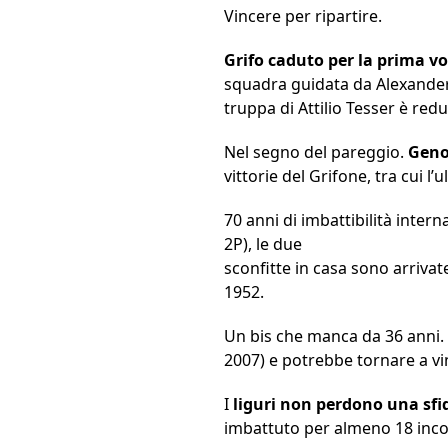
Vincere per ripartire.
Grifo caduto per la prima v
squadra guidata da Alexander B
truppa di Attilio Tesser è redu
Nel segno del pareggio.
Geno
vittorie del Grifone, tra cui l’
70 anni di imbattibilità intern
2P), le due
sconfitte in casa sono arriva
1952.
Un bis che manca da 36 anni. I
2007) e potrebbe tornare a vin
I
liguri non perdono una sfid
imbattuto per almeno 18 incon