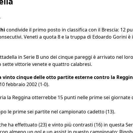
ella
.
hi
condivide il primo posto in classifica con il Brescia: 12 pu
onsecutivi. Veneti a quota 8 e la truppa di Edoardo Gorini è 
ttadella in Serie B uno dei cinque pareggi è arrivato nel loro
 sette vittorie venete e quattro calabresi.
a vinto cinque delle otto partite esterne contro la Reggin
 10 febbraio 2002 (1-0).
ia la Reggina otterrebbe 15 punti nelle prime sei giornate d
po le prime sei partite nel campionato cadetto (13).
he ha effettuato (23) e vinto più contrasti (16) in questa Ser
i con almeno un gol e un assist in questo campionato: Rigo