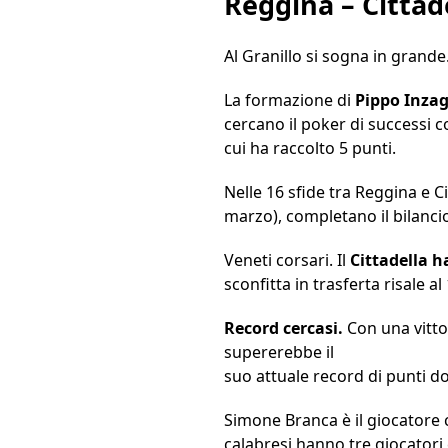
Reggina – Cittad
Al Granillo si sogna in grande
La formazione di
Pippo Inzag
cercano il poker di successi c
cui ha raccolto 5 punti.
Nelle 16 sfide tra Reggina e Ci
marzo), completano il bilancio
Veneti corsari. Il
Cittadella h
sconfitta in trasferta risale al
Record cercasi.
Con una vittor
supererebbe il
suo attuale record di punti do
Simone Branca è il giocatore c
calabresi hanno tre giocator