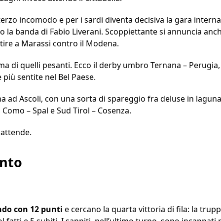
 terzo incomodo e per i sardi diventa decisiva la gara interna
 la banda di Fabio Liverani. Scoppiettante si annuncia anc
tire a Marassi contro il Modena.
a di quelli pesanti. Ecco il derby umbro Ternana – Perugia
e più sentite nel Bel Paese.
ma ad Ascoli, con una sorta di spareggio fra deluse in lagun
, Como – Spal e Sud Tirol – Cosenza.
 attende.
ento
ndo con 12 punti
e cercano la quarta vittoria di fila: la trup
fatti e 5 subiti. I sanniti, nell’ultimo turno, sono incappati