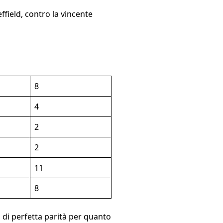
field, contro la vincente
8
4
2
2
11
8
o di perfetta parità per quanto