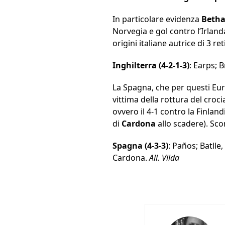
In particolare evidenza
Beth
Norvegia e gol contro l’Irlan
origini italiane autrice di 3 r
Inghilterra (4-2-1-3)
: Earps; 
La Spagna, che per questi Eur
vittima della rottura del croci
ovvero il 4-1 contro la Finland
di
Cardona
allo scadere). Sc
Spagna (4-3-3)
: Paños; Batll
Cardona.
All. Vilda