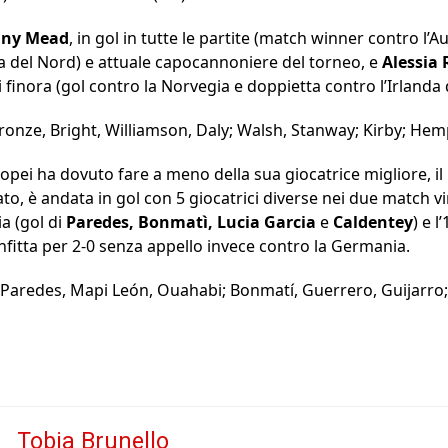
any Mead
, in gol in tutte le partite (match winner contro l’Au
da del Nord) e attuale capocannoniere del torneo, e
Alessia
eti finora (gol contro la Norvegia e doppietta contro l’Irlanda
Bronze, Bright, Williamson, Daly; Walsh, Stanway; Kirby; He
opei ha dovuto fare a meno della sua giocatrice migliore, i
ato, è andata in gol con 5 giocatrici diverse nei due match vi
ia (gol di
Paredes, Bonmatì, Lucia Garcia
e
Caldentey
) e 
onfitta per 2-0 senza appello invece contro la Germania.
e, Paredes, Mapi León, Ouahabi; Bonmatí, Guerrero, Guijarro
Tobia Brunello