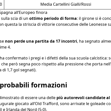
0
Media Cartellini Gialli/Rossi
e Spagna all’Europeo finora
a sulla scia di un
ottimo periodo di forma
: il girone si è con
 questa la striscia di vittorie consecutive delle Leonesse sal
ese
non perde una partita da 17 incontri
, ha segnato almen
time 4.
 confermato i pregi e i difetti della sua scuola calcistica:
 che però segna poco rispetto alla pressione che porta nell’a
 di 1,7 gol segnati).
 probabili formazioni
dimostrato di essere una delle
più autorevoli candidate al 
ugurale giocato all’Old Trafford, sono arrivate le goleade c
i
) e Irlanda del Nord (5-0).