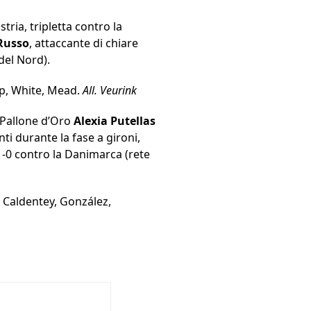
stria, tripletta contro la
 Russo
, attaccante di chiare
 del Nord).
mp, White, Mead.
All. Veurink
l Pallone d’Oro
Alexia Putellas
nti durante la fase a gironi,
l’1-0 contro la Danimarca (rete
; Caldentey, González,