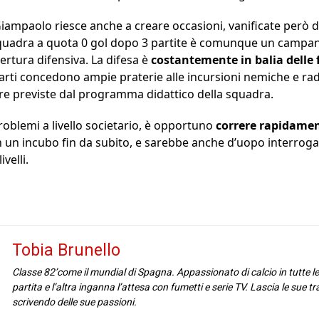
 Giampaolo riesce anche a creare occasioni, vanificate però 
squadra a quota 0 gol dopo 3 partite è comunque un campane
ertura difensiva. La difesa è
costantemente in balia delle 
reparti concedono ampie praterie alle incursioni nemiche e r
e previste dal programma didattico della squadra.
roblemi a livello societario, è opportuno
correre rapidament
in un incubo fin da subito, e sarebbe anche d’uopo interrog
velli.
Tobia Brunello
Classe 82’come il mundial di Spagna. Appassionato di calcio in tutte l
partita e l’altra inganna l’attesa con fumetti e serie TV. Lascia le sue t
scrivendo delle sue passioni.