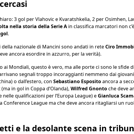
cercasi
chiaro: 3 gol per Vlahovic e Kvaratshkelia, 2 per Osimhen, La
lta nella storia della Serie A
in classifica marcatori non c’
 gol
.
ti della nazionale di Mancini sono andati in rete
Ciro Immobi
deve ancora esordire in azzurro, per la verità).
 ai Mondiali, questo è vero, ma alle porte ci sono le sfide 
arrivano segnali troppo incoraggianti nemmeno dai giovani 
hina) o dall’estero, con
Sebastiano Esposito
ancora a secco
x (ma in gol in Coppa d’Olanda),
Wilfred Gnonto
che deve an
 nelle qualificazioni per l’Europa League) e
Gianluca Scam
r la Conference League ma che deve ancora ritagliarsi un ruo
lletti e la desolante scena in tribu