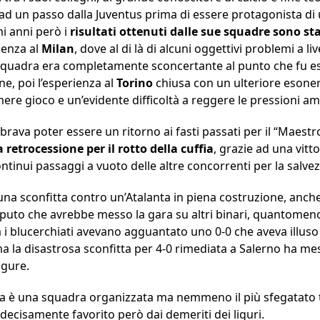
u ad un passo dalla Juventus prima di essere protagonista di
imi anni però i
risultati ottenuti dalle sue squadre sono sta
ienza al
Milan
, dove al di là di alcuni oggettivi problemi a li
 squadra era completamente sconcertante al punto che fu es
e, poi l’esperienza al
Torino
chiusa con un ulteriore esone
ere gioco e un’evidente difficoltà a reggere le pressioni am
rava poter essere un ritorno ai fasti passati per il “Maestro
a retrocessione per il rotto della cuffia
, grazie ad una vitt
tinui passaggi a vuoto delle altre concorrenti per la salvez
na sconfitta contro un’Atalanta in piena costruzione, anche 
Caputo che avrebbe messo la gara su altri binari, quantomen
a i blucerchiati avevano agguantato uno 0-0 che aveva illu
 la disastrosa sconfitta per 4-0 rimediata a Salerno ha me
igure.
ola è una squadra organizzata ma nemmeno il più sfegatato 
 decisamente favorito però dai demeriti dei liguri.