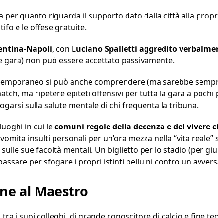
a per quanto riguarda il supporto dato dalla città alla pro
 tifo e le offese gratuite.
entina-Napoli
, con
Luciano Spalletti aggredito verbalme
ne gara) non può essere accettato passivamente.
 estemporaneo si può anche comprendere (ma sarebbe sempr
atch, ma ripetere epiteti offensivi per tutta la gara a pochi
rogarsi sulla salute mentale di chi frequenta la tribuna.
uoghi in cui le
comuni regole della decenza e del vivere ci
omita insulti personali per un’ora mezza nella “vita reale
 sulle sue facoltà mentali. Un biglietto per lo stadio (per gi
passare per sfogare i propri istinti belluini contro un avvers
ne al Maestro
ra i suoi colleghi, di grande conoscitore di calcio e fine teori