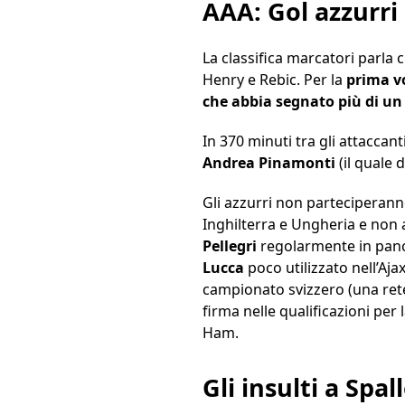
AAA: Gol azzurri 
La classifica marcatori parla 
Henry e Rebic. Per la
prima vo
che abbia segnato più di un
In 370 minuti tra gli attaccan
Andrea Pinamonti
(il quale 
Gli azzurri non parteciperanno
Inghilterra e Ungheria e non 
Pellegri
regolarmente in panc
Lucca
poco utilizzato nell’Aja
campionato svizzero (una rete
firma nelle qualificazioni pe
Ham.
Gli insulti a Spa