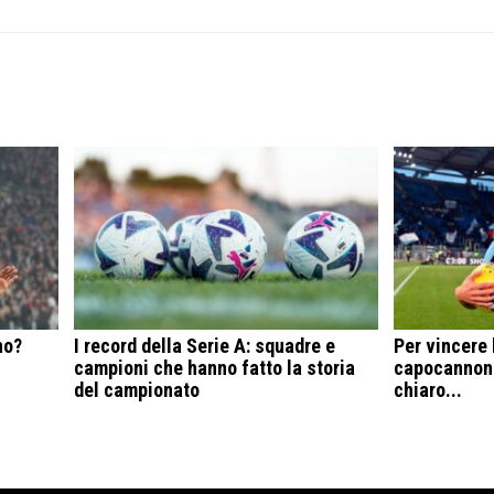
no?
I record della Serie A: squadre e
Per vincere 
campioni che hanno fatto la storia
capocannoni
del campionato
chiaro...