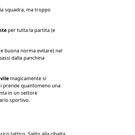
pria squadra, ma troppo
nte
per tutta la partita (e
e buona norma evitare) nel
 passi dalla panchina
vile
magicamente si
” si prende quantomeno una
unta in un settore
ario sportivo.
co tattico. Salito alla ribalta