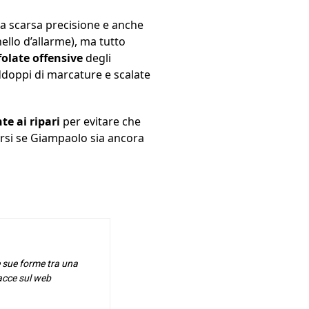
da scarsa precisione e anche
llo d’allarme), ma tutto
folate offensive
degli
addoppi di marcature e scalate
e ai ripari
per evitare che
arsi se Giampaolo sia ancora
e sue forme tra una
racce sul web