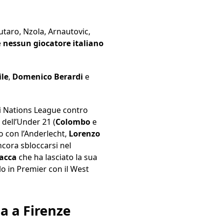
utaro, Nzola, Arnautovic,
è
nessun giocatore italiano
le
,
Domenico Berardi
e
di Nations League contro
dell’Under 21 (
Colombo
e
 con l’Anderlecht,
Lorenzo
cora sbloccarsi nel
acca
che ha lasciato la sua
lo in Premier con il West
na a Firenze