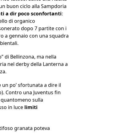
 un buon ciclo alla Sampdoria
ti a dir poco sconfortanti
:
vello di organico
onerato dopo 7 partite con i
ro a gennaio con una squadra
bientali.
” di Bellinzona, ma nella
oria nel derby della Lanterna a
za.
un po’ sfortunata a dire il
o). Contro una Juventus fin
so quantomeno sulla
sso in luce
limiti
tifoso granata poteva