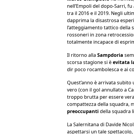
nell’Empoli del dopo-Sarri, f
tra il 2016 e il 2019. Negli ult
dapprima la disastrosa esper
l’atteggiamento tattico della
rossoneri in zona retrocession
totalmente incapace di esprim
Il ritorno alla
Sampdoria
semb
scorsa stagione si è
evitata l
dir poco rocambolesca e ai con
Quest’anno è arrivata subito u
vero (con il gol annullato a 
troppo brutta per essere ver
compattezza della squadra, ma
preoccupanti
della squadra l
La Salernitana di Davide Nic
aspettarsi un tale spettacolo,