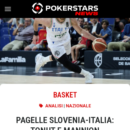
Vai al contenuto
BASKET
ANALISI
|
NAZIONALE
PAGELLE SLOVENIA-ITALIA: