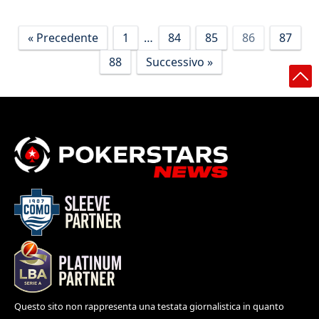
« Precedente
1
…
84
85
86
87
88
Successivo »
Questo sito non rappresenta una testata giornalistica in quanto