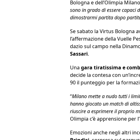
Bologna e dell’Olimpia Milano
sono in grado di essere capaci di
dimostrarmi partita dopo partit
Se sabato la Virtus Bologna av
l’affermazione della Vuelle Pe
dazio sul campo nella Dinamo
Sassari
.
Una
gara tiratissima e comb
decide la contesa con un’incre
90 il punteggio per la formazio
“
Milano mette a nudo tutti i lim
hanno giocato un match di altiss
riuscire a esprimere il propri
Olimpia c’è apprensione per l’
Emozioni anche negli altri inc
Brindisi
, sorpresa sul parque