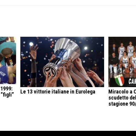
 1999:
Le 13 vittorie italiane in Eurolega
Miracolo a C
“figli”
scudetto de
stagione 90