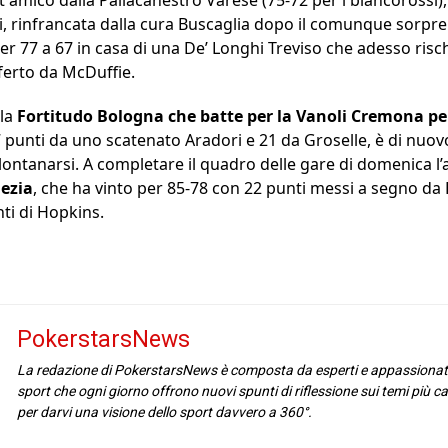
i, rinfrancata dalla cura Buscaglia dopo il comunque sorpr
er 77 a 67 in casa di una De’ Longhi Treviso che adesso rischi
eferto da McDuffie.
 la
Fortitudo Bologna che batte per la Vanoli Cremona per
punti da uno scatenato Aradori e 21 da Groselle, è di nuovo
allontanarsi. A completare il quadro delle gare di domenica l’
ezia
, che ha vinto per 85-78 con 22 punti messi a segno da 
nti di Hopkins.
PokerstarsNews
La redazione di PokerstarsNews è composta da esperti e appassionat
sport che ogni giorno offrono nuovi spunti di riflessione sui temi più cal
per darvi una visione dello sport davvero a 360°.