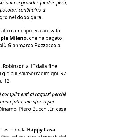
o: solo le grandi squadre, però,
 giocatori continuino a
agro nel dopo gara.
altro anticipo era arrivata
mpia Milano
, che ha pagato
coblù Gianmarco Pozzecco a
. Robinson a 1″ dalla fine
gioia il PalaSerradimigni. 92-
u 12.
 i complimenti ai ragazzi perché
 hanno fatto uno sforzo per
 Dinamo, Piero Bucchi. In casa
rresto della
Happy Casa
 fino ad arrivare al match del