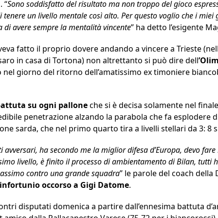
. “
Sono soddisfatto del risultato ma non troppo del gioco espress
 tenere un livello mentale così alto. Per questo voglio che i miei
a di avere sempre la mentalità vincente
” ha detto l’esigente M
eva fatto il proprio dovere andando a vincere a Trieste (nell’
saro in casa di Tortona) non altrettanto si può dire dell
’Oli
 nel giorno del ritorno dell’amatissimo ex timoniere bian
attuta su ogni pallone
che si è decisa solamente nel finale
dibile penetrazione alzando la parabola che fa esplodere di 
ne sarda, che nel primo quarto tira a livelli stellari da 3: 8 s
iti avversari, ha secondo me la miglior difesa d’Europa, devo fare
imo livello, è finito il processo di ambientamento di Bilan, tutti
o massimo contro una grande squadra
” le parole del coach della
infortunio occorso a Gigi Datome
.
ontri disputati domenica a partire dall’ennesima battuta d’a
t amico dalla Pallacanestro Varese (75-72 per i biancorossi),