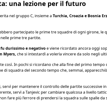
a: una lezione per il futuro
erita nel gruppo C, insieme a
Turchia, Croazia e Bosnia E
rebbero partecipato le prime tre squadre di ogni girone, le 
 nelle prime tre partite.
i fu durissimo e negativo
e viene ricordato ancora oggi sopr
on Myers,
che si intestardì a volerla vincere da solo negli ult
e così. In pochi si ricordano che alla fine del primo temp
ione di squadra del secondo tempo che, semmai, apparecchiò
i
, servì per mantenere il controllo delle partite successive 
rente, servì a Tanjevic per cambiare qualcosa a livello tatti
 non fare più l’errore di prendersi la squadra sulle spalle d