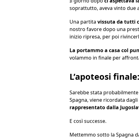
Il giorno dopo
ci aspettava l
soprattutto, aveva vinto due a
Una partita
vissuta da tutti 
nostro favore dopo una pres
inizio ripresa, per poi rivince
La portammo a casa col pun
volammo in finale per affront
L’apoteosi finale
Sarebbe stata probabilmente la 
Spagna, viene ricordata dagli
rappresentato dalla Jugosla
E così successe.
Mettemmo sotto la Spagna dall’