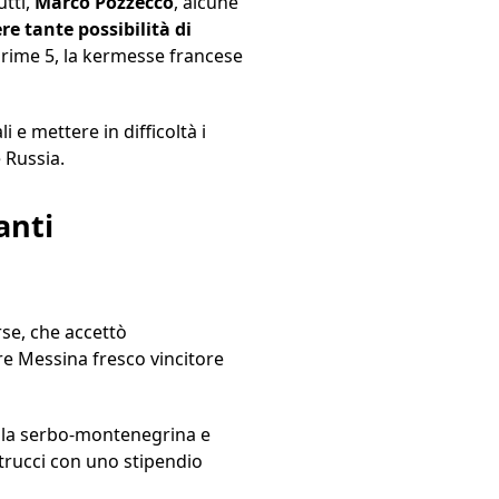
utti,
Marco Pozzecco
, alcune
e tante possibilità di
 prime 5, la kermesse francese
 e mettere in difficoltà i
 Russia.
anti
rse, che accettò
ore Messina fresco vincitore
ella serbo-montenegrina e
etrucci con uno stipendio