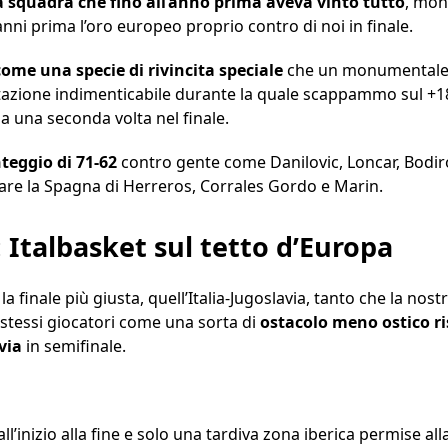
a squadra che fino all’anno prima aveva vinto tutto
, mon
nni prima l’oro europeo proprio contro di noi in finale.
come una specie di rivincita speciale
che un monumentale 
tazione indimenticabile durante la quale scappammo sul +
rla una seconda volta nel finale.
teggio di 71-62
contro gente come Danilovic, Loncar, Bodir
are la Spagna di Herreros, Corrales Gordo e Marin.
: Italbasket sul tetto d’Europa
finale più giusta, quell’Italia-Jugoslavia, tanto che la nostr
 stessi giocatori come una sorta di
ostacolo meno ostico ri
via
in semifinale.
inizio alla fine e solo una tardiva zona iberica permise all