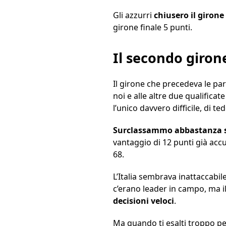
Gli azzurri
chiusero il girone
girone finale 5 punti.
Il secondo giron
Il girone che precedeva le pa
noi e alle altre due qualifica
l’unico davvero difficile, di te
Surclassammo abbastanza 
vantaggio di 12 punti già a
68.
L’Italia sembrava inattaccabile,
c’erano leader in campo, ma i
decisioni veloci
.
Ma quando ti esalti troppo per