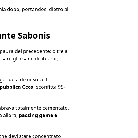
hia dopo, portandosi dietro al
ante Sabonis
 paura del precedente: oltre a
sare gli esami di lituano,
rgando a dismisura il
epubblica Ceca
, sconfitta 95-
sembrava totalmente cementato,
a allora,
passing game e
i che devi stare concentrato