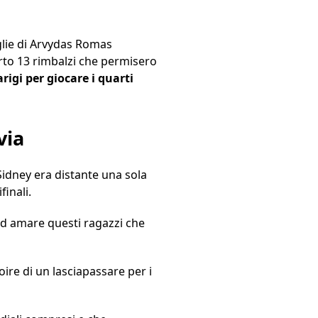
oglie di Arvydas Romas
erto 13 rimbalzi che permisero
rigi per giocare i quarti
via
i Sidney era distante una sola
finali.
ad amare questi ragazzi che
ire di un lasciapassare per i