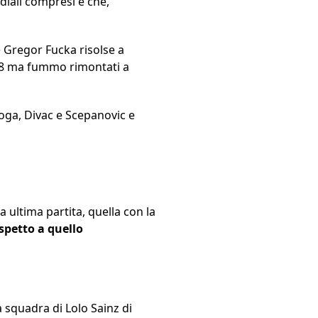
diali compresi e che,
Gregor Fucka risolse a
18 ma fummo rimontati a
oga, Divac e Scepanovic e
a ultima partita, quella con la
spetto a quello
a squadra di Lolo Sainz di