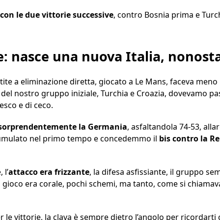
 con le due vittorie successive
, contro Bosnia prima e Turc
e: nasce una nuova Italia, nonost
rtite a eliminazione diretta, giocato a Le Mans, faceva meno
te del nostro gruppo iniziale, Turchia e Croazia, dovevamo pas
desco e di ceco.
sorprendentemente la Germania
, asfaltandola 74-53, alla
ccumulato nel primo tempo e concedemmo il
bis contro la R
 l’
attacco era frizzante
, la difesa asfissiante, il gruppo 
l gioco era corale, pochi schemi, ma tanto, come si chiamav
 le vittorie, la clava è sempre dietro l’angolo per ricordart