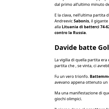
dal primo all’ultimo minuto d
E la clava, nell’ultima partit
Andreevic
Sabonis
, il gigan
alla
Lituania di batterci 74-
contro la Russia
.
Davide batte Goli
La vigilia di quella partita er
partita che , se vinta, ci avre
Fu un vero trionfo.
Battemmo 
avevano appena ottenuto un bi
Ma una manifestazione di ques
giochi olimpici.