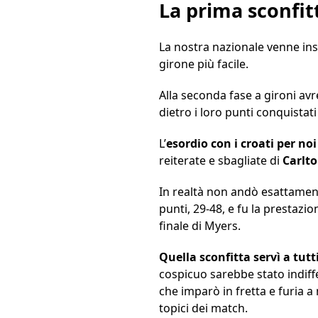
La prima sconfitt
La nostra nazionale venne ins
girone più facile.
Alla seconda fase a gironi av
dietro i loro punti conquistati
L’
esordio con i croati per no
reiterate e sbagliate di
Carlt
In realtà non andò esattament
punti, 29-48, e fu la prestaz
finale di Myers.
Quella sconfitta servì a tutt
cospicuo sarebbe stato indiffe
che imparò in fretta e furia a
topici dei match.