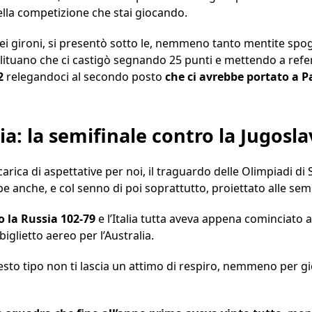
ella competizione che stai giocando.
a dei gironi, si presentò sotto le, nemmeno tanto mentite sp
te lituano che ci castigò segnando 25 punti e mettendo a ref
62
relegandoci al secondo posto
che ci avrebbe portato a Pa
a: la semifinale contro la Jugosla
a carica di aspettative per noi, il traguardo delle Olimpiadi d
bbe anche, e col senno di poi soprattutto, proiettato alle semi
la Russia 102-79
e l’Italia tutta aveva appena cominciato 
glietto aereo per l’Australia.
to tipo non ti lascia un attimo di respiro, nemmeno per gio