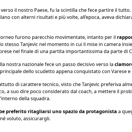
erso il nostro Paese, fu la scintilla che fece partire il tutto.
lano con alterni risultati e più volte, all’epoca, aveva dichiara
el torneo furono parecchio movimentate, intanto per il
rappor
allo stesso Tanjevic nel momento in cui li mise in camera insi
prese nel finale di una partita importantissima da parte di 
ella nostra nazionale fece un passo decisivo verso la
clamoro
 principale dello scudetto appena conquistato con Varese e id
attutto di carattere tecnico, visto che Tanjevic preferiva alm
co, a suo dire poco considerato dal coach, a mettere il prob
’interno della squadra.
e preferito ritagliarsi uno spazio da protagonista
a queg
é voluto, assicurargli.