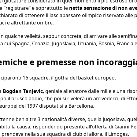
el giocatore considerato in quel momento il più estroso di t
 “registrare” e soprattutto le
netta sensazione di non aver
ichiarato di ottenere il lasciapassare olimpico riservato alle
uci e altrettante ombre.
qualche velleità, seppur concreta, di arrivare alle semifinali
a cui Spagna, Croazia, Jugoslavia, Lituania, Bosnia, Francia e
lemiche e premesse non incoraggi
eciparono 16 squadre, il gotha del basket europeo.
 a
Bogdan Tanjevic
, geniale allenatore dalle mille e una riso
 il brusco addio, che poi si rivelerà un arrivederci, di Ett
europei del 1997 disputatisi a Barcellona.
tenne ben altre 3 nazionalità diverse, quella jugoslava, qu
subito la causa, rispondendo presente all’offerta di Gianni P
e prendeva nella sua squadra di club di allora, il Limoges.