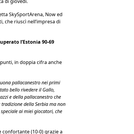
a di giovedì.
diretta SkySportArena, Now ed
, che riuscì nell’impresa di
uperato l’Estonia 90-69
punti, in doppia cifra anche
buona pallacanestro nei primi
tato bello rivedere il Gallo,
azzi e della pallacanestro che
a tradizione della Serbia ma non
peciale ai miei giocatori, che
è confortante (10-0) grazie a