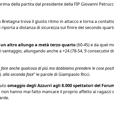
rima della partita dal presidente della FIP Giovanni Petrucci
n Bretagna trova il giusto ritmo in attacco e torna a contat
ci riporta a distanza di sicurezza sul finire del secondo quar
 un altro allungo a metà terzo quarto
(60-45) e da quel m
 vantaggio, allungando anche a +24 (78-54, 9 consecutivi di
o fare anche qualcosa di più ma dobbiamo prendere le cose positi
i, alla seconda fase
” le parole di Giampaolo Ricci.
ovuto
omaggio degli Azzurri agli 8.000 spettatori del Foru
si non hanno mai fatto mancare il proprio affetto ai ragazzi 
arde.