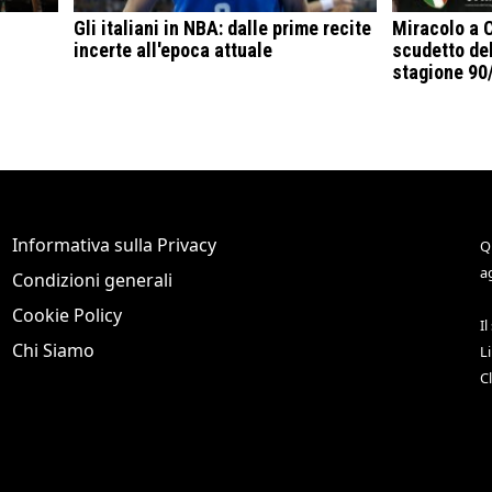
Gli italiani in NBA: dalle prime recite
Miracolo a C
incerte all'epoca attuale
scudetto de
stagione 90
Informativa sulla Privacy
Q
a
Condizioni generali
Cookie Policy
Il
Chi Siamo
L
C