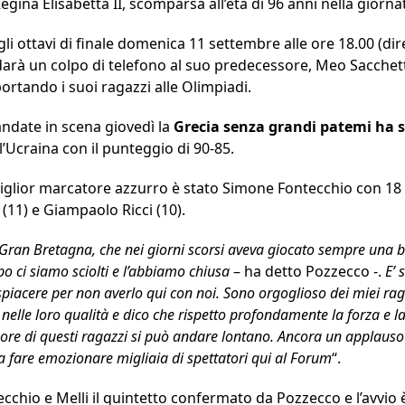
gina Elisabetta II, scomparsa all’età di 96 anni nella giornat
negli ottavi di finale domenica 11 settembre alle ore 18.00 (
darà un colpo di telefono al suo predecessore, Meo Sacchetti
ortando i suoi ragazzi alle Olimpiadi.
 andate in scena giovedì la
Grecia senza grandi patemi ha s
’Ucraina con il punteggio di 90-85.
 miglior marcatore azzurro è stato Simone Fontecchio con 18 
 (11) e Giampaolo Ricci (10).
Gran Bretagna, che nei giorni scorsi aveva giocato sempre una 
o ci siamo sciolti e l’abbiamo chiusa
– ha detto Pozzecco -.
E’ s
spiacere per non averlo qui con noi. Sono orgoglioso dei miei rag
elle loro qualità e dico che rispetto profondamente la forza e l
re di questi ragazzi si può andare lontano. Ancora un applauso s
ti a fare emozionare migliaia di spettatori qui al Forum
“.
cchio e Melli il quintetto confermato da Pozzecco e l’avvio 