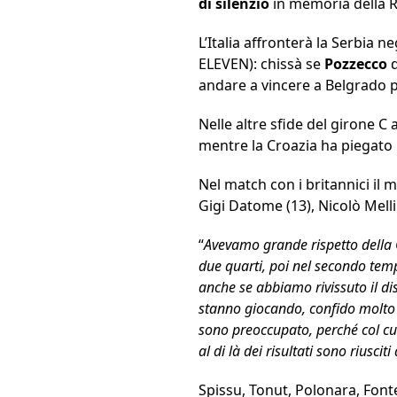
di silenzio
in memoria della Re
L’Italia affronterà la Serbia 
ELEVEN): chissà se
Pozzecco
andare a vincere a Belgrado p
Nelle altre sfide del girone C
mentre la Croazia ha piegato l
Nel match con i britannici il
Gigi Datome (13), Nicolò Melli
“
Avevamo grande rispetto della 
due quarti, poi nel secondo temp
anche se abbiamo rivissuto il di
stanno giocando, confido molto n
sono preoccupato, perché col cuo
al di là dei risultati sono riusci
Spissu, Tonut, Polonara, Fonte