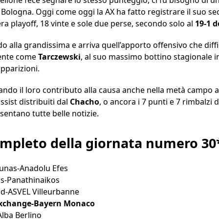
i Bologna. Oggi come oggi la AX ha fatto registrare il suo s
ra playoff, 18 vinte e sole due perse, secondo solo al
19-1 d
o alla grandissima e arriva quell’apporto offensivo che diffic
 gente come
Tarczewski
, al suo massimo bottino stagionale in
pparizioni.
ndo il loro contributo alla causa anche nella metà campo av
ssist distribuiti dal
Chacho
, o ancora i 7 punti e 7 rimbalzi 
sentano tutte belle notizie.
mpleto della giornata numero 30
Kaunas-Anadolu Efes
os-Panathinaikos
id-ASVEL Villeurbanne
 Exchange-Bayern Monaco
Alba Berlino