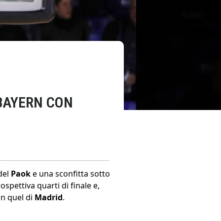
 BAYERN CON
del
Paok
e una sconfitta sotto
spettiva quarti di finale e,
in quel di
Madrid
.