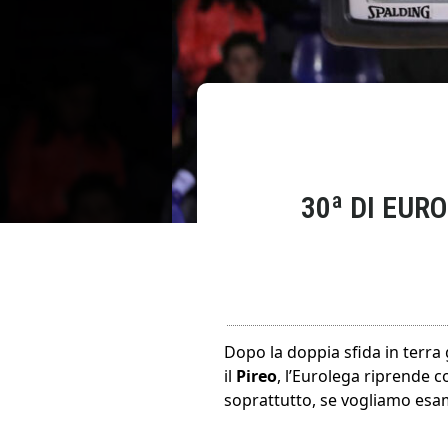
30ª DI EUR
Dopo la doppia sfida in terra 
il
Pireo
, l’Eurolega riprende c
soprattutto, se vogliamo esami