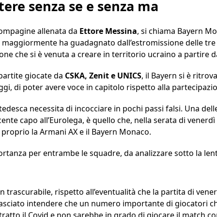
ttere senza se e senza ma
 compagine allenata da
Ettore
Messina
, si chiama Bayern M
he maggiormente ha guadagnato dall’estromissione delle tre
one che si è venuta a creare in territorio ucraino a partire d
partite giocate da
CSKA, Zenit e UNICS
, il Bayern si è ritrov
i, di poter avere voce in capitolo rispetto alla partecipazi
desca necessita di incocciare in pochi passi falsi. Una delle
ente capo all’Eurolega, è quello che, nella serata di venerdì 
proprio la Armani AX e il Bayern Monaco.
portanza per entrambe le squadre, da analizzare sotto la len
n trascurabile, rispetto all’eventualità che la partita di vener
asciato intendere che un numero importante di giocatori ch
ratto il Covid e non sarebbe in grado di giocare il match co