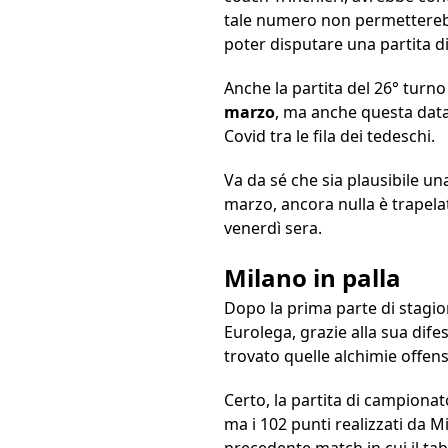
tale numero non permetterebbe 
poter disputare una partita d
Anche la partita del 26° turn
marzo
, ma anche questa data n
Covid tra le fila dei tedeschi.
Va da sé che sia plausibile un
marzo, ancora nulla è trapela
venerdì sera.
Milano in palla
Dopo la prima parte di stagio
Eurolega, grazie alla sua dif
trovato quelle alchimie offen
Certo, la partita di campiona
ma i 102 punti realizzati da M
precedente match in cui il ta