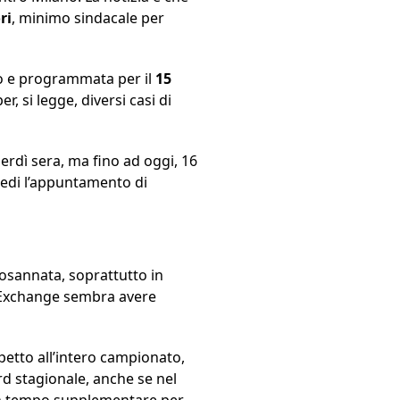
ri
, minimo sindacale per
vo e programmata per il
15
r, si legge, diversi casi di
nerdì sera, ma fino ad oggi, 16
iedi l’appuntamento di
 osannata, soprattutto in
ni Exchange sembra avere
petto all’intero campionato,
rd stagionale, anche se nel
 un tempo supplementare per