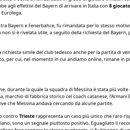
agli effettivi del Bayern di arrivare in Italia con
8 giocato
i Eurolega.
o tra Bayern e Fenerbahce, fu rimandata per lo stesso moti
on si è rivelata utile, a seguito della richiesta del Bayern, pe
a richiesta simile del club tedesco anche per la partita di ve
to, per cui, nel momento in cui andiamo online, rimane in p
ne, durante la quale la squadra di Messina è stata più volte
esa, marchio di fabbrica storico cel coach catanese, l’Arma
sive che Messina andava cercando da alcune partite.
to contro
Trieste
rappresenta un caso più unico che raro ris
ilano, sono un segnale piuttosto positivo. Eguagliato il reco
bellone fece segnare lo stesso punteggio, ci fu bisogno di