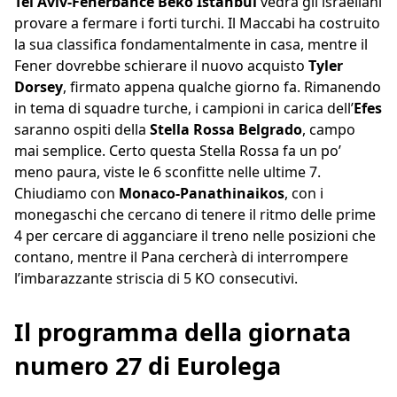
Tel Aviv-Fenerbahce Beko Istanbul
vedrà gli israeliani
provare a fermare i forti turchi. Il Maccabi ha costruito
la sua classifica fondamentalmente in casa, mentre il
Fener dovrebbe schierare il nuovo acquisto
Tyler
Dorsey
, firmato appena qualche giorno fa. Rimanendo
in tema di squadre turche, i campioni in carica dell’
Efes
saranno ospiti della
Stella Rossa Belgrado
, campo
mai semplice. Certo questa Stella Rossa fa un po’
meno paura, viste le 6 sconfitte nelle ultime 7.
Chiudiamo con
Monaco-Panathinaikos
, con i
monegaschi che cercano di tenere il ritmo delle prime
4 per cercare di agganciare il treno nelle posizioni che
contano, mentre il Pana cercherà di interrompere
l’imbarazzante striscia di 5 KO consecutivi.
Il programma della giornata
numero 27 di Eurolega