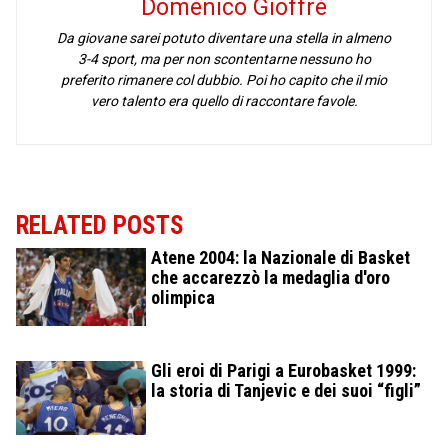
Domenico Gioffrè
Da giovane sarei potuto diventare una stella in almeno
3-4 sport, ma per non scontentarne nessuno ho
preferito rimanere col dubbio. Poi ho capito che il mio
vero talento era quello di raccontare favole.
RELATED POSTS
Atene 2004: la Nazionale di Basket
che accarezzò la medaglia d'oro
olimpica
Gli eroi di Parigi a Eurobasket 1999:
la storia di Tanjevic e dei suoi “figli”