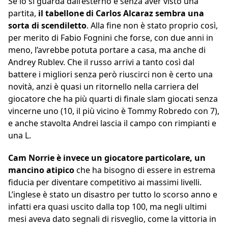
Se lo si guarda dall’esterno e senza aver visto una
partita,
il tabellone di Carlos Alcaraz sembra una
sorta di scendiletto
. Alla fine non è stato proprio così,
per merito di Fabio Fognini che forse, con due anni in
meno, l’avrebbe potuta portare a casa, ma anche di
Andrey Rublev. Che il russo arrivi a tanto così dal
battere i migliori senza però riuscirci non è certo una
novità, anzi è quasi un ritornello nella carriera del
giocatore che ha più quarti di finale slam giocati senza
vincerne uno (10, il più vicino è Tommy Robredo con 7),
e anche stavolta Andrei lascia il campo con rimpianti e
una L.
Cam Norrie è invece un giocatore particolare, un
mancino atipico
che ha bisogno di essere in estrema
fiducia per diventare competitivo ai massimi livelli.
L’inglese è stato un disastro per tutto lo scorso anno e
infatti era quasi uscito dalla top 100, ma negli ultimi
mesi aveva dato segnali di risveglio, come la vittoria in