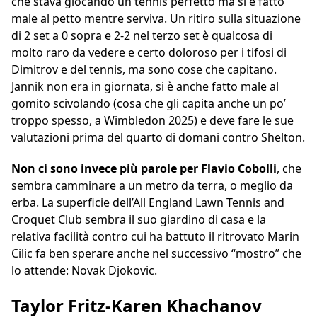
che stava giocando un tennis perfetto ma si è fatto
male al petto mentre serviva. Un ritiro sulla situazione
di 2 set a 0 sopra e 2-2 nel terzo set è qualcosa di
molto raro da vedere e certo doloroso per i tifosi di
Dimitrov e del tennis, ma sono cose che capitano.
Jannik non era in giornata, si è anche fatto male al
gomito scivolando (cosa che gli capita anche un po’
troppo spesso, a Wimbledon 2025) e deve fare le sue
valutazioni prima del quarto di domani contro Shelton.
Non ci sono invece più parole per Flavio Cobolli
, che
sembra camminare a un metro da terra, o meglio da
erba. La superficie dell’All England Lawn Tennis and
Croquet Club sembra il suo giardino di casa e la
relativa facilità contro cui ha battuto il ritrovato Marin
Cilic fa ben sperare anche nel successivo “mostro” che
lo attende: Novak Djokovic.
Taylor Fritz-Karen Khachanov