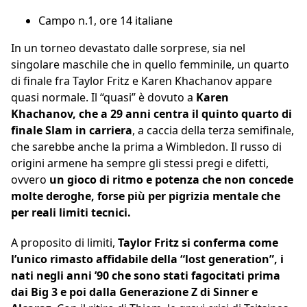
Campo n.1, ore 14 italiane
In un torneo devastato dalle sorprese, sia nel
singolare maschile che in quello femminile, un quarto
di finale fra Taylor Fritz e Karen Khachanov appare
quasi normale. Il “quasi” è dovuto a
Karen
Khachanov, che a 29 anni centra il quinto quarto di
finale Slam in carriera
, a caccia della terza semifinale,
che sarebbe anche la prima a Wimbledon. Il russo di
origini armene ha sempre gli stessi pregi e difetti,
ovvero
un gioco di ritmo e potenza che non concede
molte deroghe, forse più per pigrizia mentale che
per reali limiti tecnici.
A proposito di limiti,
Taylor Fritz si conferma come
l’unico rimasto affidabile della “lost generation”, i
nati negli anni ’90 che sono stati fagocitati prima
dai Big 3 e poi dalla Generazione Z di Sinner e