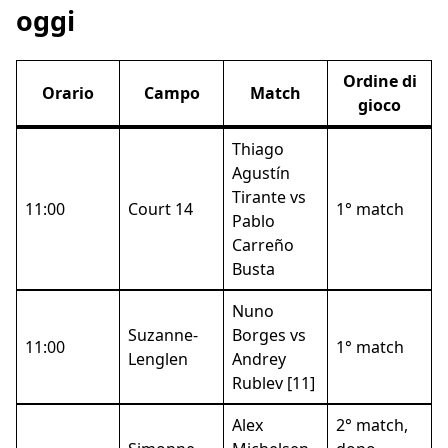
oggi
Ordine di
Orario
Campo
Match
gioco
Thiago
Agustín
Tirante vs
11:00
Court 14
1° match
Pablo
Carreño
Busta
Nuno
Suzanne-
Borges vs
11:00
1° match
Lenglen
Andrey
Rublev [11]
Alex
2° match,