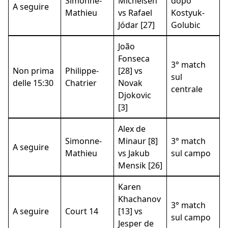
Simonne-
Michelsen
dopo
A seguire
Mathieu
vs Rafael
Kostyuk-
Jódar [27]
Golubic
João
Fonseca
3° match
Non prima
Philippe-
[28] vs
sul
delle 15:30
Chatrier
Novak
centrale
Djokovic
[3]
Alex de
Simonne-
Minaur [8]
3° match
A seguire
Mathieu
vs Jakub
sul campo
Mensik [26]
Karen
Khachanov
3° match
A seguire
Court 14
[13] vs
sul campo
Jesper de