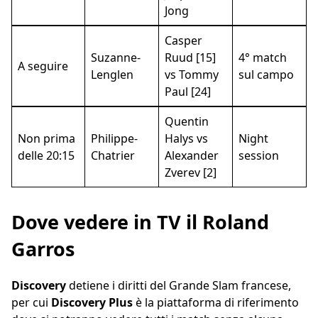
Jong
Casper
Suzanne-
Ruud [15]
4° match
A seguire
Lenglen
vs Tommy
sul campo
Paul [24]
Quentin
Non prima
Philippe-
Halys vs
Night
delle 20:15
Chatrier
Alexander
session
Zverev [2]
Dove vedere in TV il Roland
Garros
Discovery
detiene i diritti del Grande Slam francese,
per cui
Discovery Plus
è la piattaforma di riferimento