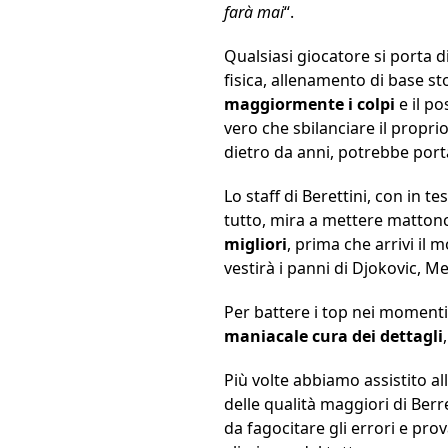
farà mai
“.
Qualsiasi giocatore si porta 
fisica, allenamento di base st
maggiormente i colpi
e il p
vero che sbilanciare il propr
dietro da anni, potrebbe porta
Lo staff di Berettini, con in te
tutto, mira a mettere mattonc
migliori
, prima che arrivi il
vestirà i panni di Djokovic, 
Per battere i top nei momenti
maniacale cura dei dettagli
Più volte abbiamo assistito all
delle qualità maggiori di Berre
da fagocitare gli errori e pr