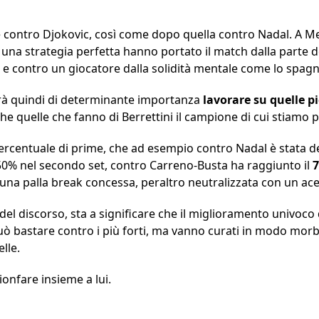
tte contro Djokovic, così come dopo quella contro Nadal. A 
 e una strategia perfetta hanno portato il match dalla parte
e e contro un giocatore dalla solidità mentale come lo spag
arà quindi di determinante importanza
lavorare su quelle p
e quelle che fanno di Berrettini il campione di cui stiamo 
ercentuale di prime, che ad esempio contro Nadal è stata d
50% nel secondo set, contro Carreno-Busta ha raggiunto il
 una palla break concessa, peraltro neutralizzata con un ace
 discorso, sta a significare che il miglioramento univoco de
può bastare contro i più forti, ma vanno curati in modo morbos
lle.
ionfare insieme a lui.