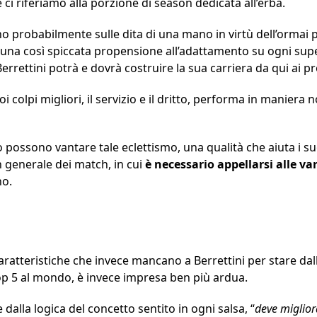
 ci riferiamo alla porzione di season dedicata all’erba.
ano probabilmente sulle dita di una mano in virtù dell’ormai
 una così spiccata propensione all’adattamento su ogni sup
Berrettini potrà e dovrà costruire la sua carriera da qui ai p
 colpi migliori, il servizio e il dritto, performa in maniera 
 possono vantare tale eclettismo, una qualità che aiuta i su
 generale dei match, in cui
è necessario appellarsi alle va
no.
caratteristiche che invece mancano a Berrettini per stare dal
top 5 al mondo, è invece impresa ben più ardua.
dalla logica del concetto sentito in ogni salsa, “
deve migliora