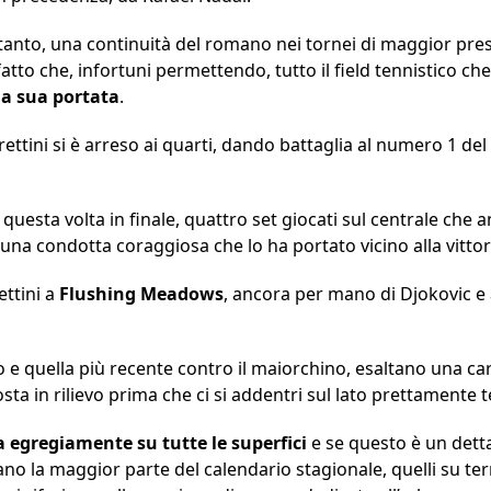
tanto, una continuità del romano nei tornei di maggior prest
atto che, infortuni permettendo, tutto il field tennistico che
la sua portata
.
rettini si è arreso ai quarti, dando battaglia al numero 1 d
questa volta in finale, quattro set giocati sul centrale che an
una condotta coraggiosa che lo ha portato vicino alla vittor
ettini a
Flushing
Meadows
, ancora per mano di Djokovic e
bo e quella più recente contro il maiorchino, esaltano una car
a in rilievo prima che ci si addentri sul lato prettamente t
a egregiamente su tutte le superfici
e se questo è un detta
ano la maggior parte del calendario stagionale, quelli su te