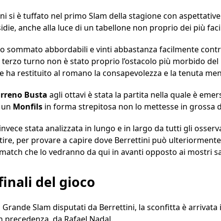
ini si è tuffato nel primo Slam della stagione con aspettativ
idie, anche alla luce di un tabellone non proprio dei più facil
tto sommato abbordabili e vinti abbastanza facilmente cont
 terzo turno non è stato proprio l’ostacolo più morbido del lo
e ha restituito al romano la consapevolezza e la tenuta ment
rreno
Busta
agli ottavi è stata la partita nella quale è emers
e un
Monfils
in forma strepitosa non lo mettesse in grossa dif
invece stata analizzata in lungo e in largo da tutti gli osserv
ire, per provare a capire dove Berrettini può ulteriorment
match che lo vedranno da qui in avanti opposto ai mostri sa
finali del gioco
l Grande Slam disputati da Berrettini, la sconfitta è arrivata
in precedenza, da Rafael Nadal.