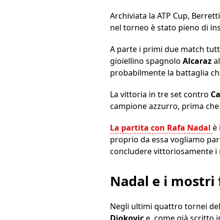
Archiviata la ATP Cup, Berrett
nel torneo è stato pieno di ins
A parte i primi due match tu
gioiellino spagnolo
Alcaraz
al
probabilmente la battaglia ch
La vittoria in tre set contro
Ca
campione azzurro, prima ch
La partita con Rafa Nadal
è 
proprio da essa vogliamo part
concludere vittoriosamente i 
Nadal e i mostri 
Negli ultimi quattro tornei de
Djokovic
e, come già scritto 