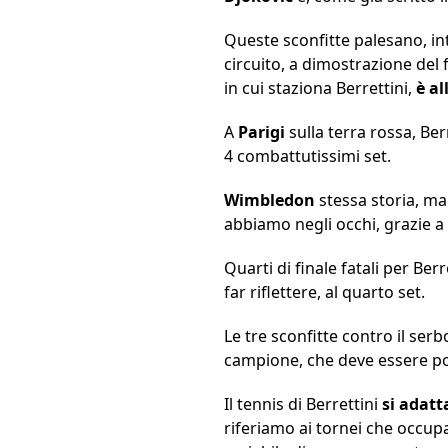
Queste sconfitte palesano, in
circuito, a dimostrazione del f
in cui staziona Berrettini,
è al
A
Parigi
sulla terra rossa, Ber
4 combattutissimi set.
Wimbledon
stessa storia, ma 
abbiamo negli occhi, grazie a 
Quarti di finale fatali per Berr
far riflettere, al quarto set.
Le tre sconfitte contro il ser
campione, che deve essere post
Il tennis di Berrettini
si adatt
riferiamo ai tornei che occup