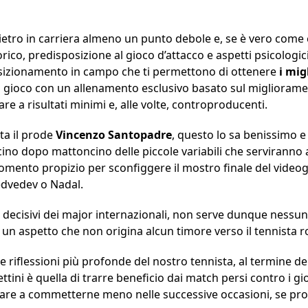
dietro in carriera almeno un punto debole e, se è vero com
orico, predisposizione al gioco d’attacco e aspetti psicologic
osizionamento in campo che ti permettono di ottenere
i mig
io gioco con un allenamento esclusivo basato sul miglioramen
re a risultati minimi e, alle volte, controproducenti.
sta il prode
Vincenzo
Santopadre
, questo lo sa benissimo e
ino dopo mattoncino delle piccole variabili che serviranno a
 momento propizio per sconfiggere il mostro finale del vide
Medvedev o Nadal.
 decisivi dei major internazionali, non serve dunque nessu
, un aspetto che non origina alcun timore verso il tennista
e riflessioni più profonde del nostro tennista, al termine dell
ttini è quella di trarre beneficio dai match persi contro i gi
ovare a commetterne meno nelle successive occasioni, se pr