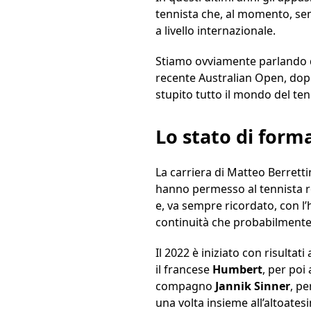
tennista che, al momento, sem
a livello internazionale.
Stiamo ovviamente parlando 
recente Australian Open, dop
stupito tutto il mondo del ten
Lo stato di form
La carriera di Matteo Berretti
hanno permesso al tennista r
e, va sempre ricordato, con l
continuità che probabilmente 
Il 2022 è iniziato con risulta
il francese
Humbert
, per poi
compagno
Jannik
Sinner
, p
una volta insieme all’altoates