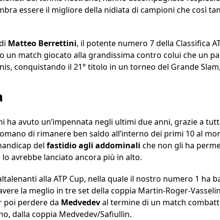
bra essere il migliore della nidiata di campioni che così ta
di
Matteo
Berrettini
, il potente numero 7 della Classifica AT
o un match giocato alla grandissima contro colui che un pa
nis, conquistando il 21° titolo in un torneo del Grande Slam
a
ni ha avuto un’impennata negli ultimi due anni, grazie a tutta
omano di rimanere ben saldo all’interno dei primi 10 al m
’handicap del
fastidio
agli
addominali
che non gli ha perme
lo avrebbe lanciato ancora più in alto.
ti altalenanti alla ATP Cup, nella quale il nostro numero 1 ha
 avere la meglio in tre set della coppia Martin-Roger-Vasseli
er poi perdere da
Medvedev
al termine di un match combattu
ino, dalla coppia Medvedev/Safiullin.