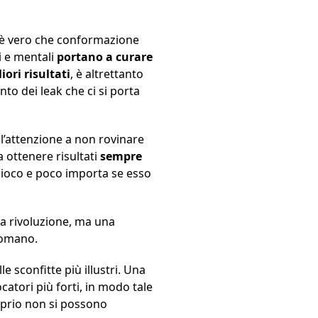
e è vero che conformazione
i e mentali
portano a curare
liori risultati
, è altrettanto
to dei leak che ci si porta
 l’attenzione a non rovinare
 ottenere risultati
sempre
ogioco e poco importa se esso
na rivoluzione, ma una
 romano.
e sconfitte più illustri. Una
ocatori più forti, in modo tale
oprio non si possono