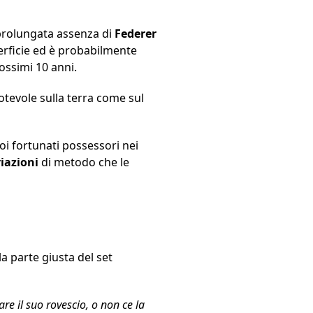
 prolungata assenza di
Federer
erficie ed è probabilmente
rossimi 10 anni.
notevole sulla terra come sul
oi fortunati possessori nei
riazioni
di metodo che le
la parte giusta del set
re il suo rovescio, o non ce la