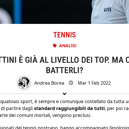
TENNIS
ANALISI
INI È GIÀ AL LIVELLO DEI TOP. MA
BATTERLI?
Andrea Borea
Mar 1 Feb 2022
 qualsiasi sport, è sempre e comunque costellato da tutta u
di partire dagli
standard
raggiungibili
da
tutti
, per poi r
arte dei comuni mortali, vengono preclusi.
assionati del tennis nostrano, hanno accompagnato l’esplosio