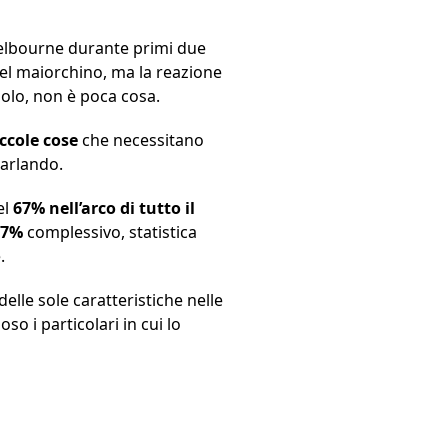
Melbourne durante primi due
 del maiorchino, ma la reazione
nolo, non è poca cosa.
iccole cose
che necessitano
parlando.
el
67% nell’arco di tutto il
77%
complessivo, statistica
.
lle sole caratteristiche nelle
o i particolari in cui lo