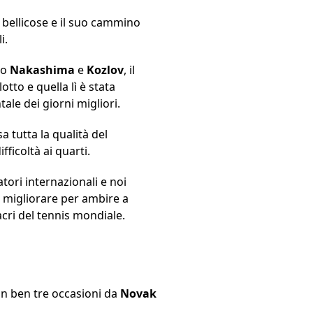
e bellicose e il suo cammino
i.
ro
Nakashima
e
Kozlov
, il
tto e quella lì è stata
ale dei giorni migliori.
a tutta la qualità del
ficoltà ai quarti.
atori internazionali e noi
e migliorare per ambire a
cri del tennis mondiale.
 in ben tre occasioni da
Novak