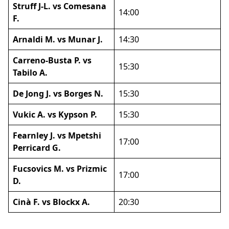
Struff J-L. vs Comesana
14:00
F.
Arnaldi M. vs Munar J.
14:30
Carreno-Busta P. vs
15:30
Tabilo A.
De Jong J. vs Borges N.
15:30
Vukic A. vs Kypson P.
15:30
Fearnley J. vs Mpetshi
17:00
Perricard G.
Fucsovics M. vs Prizmic
17:00
D.
Cinà F. vs Blockx A.
20:30