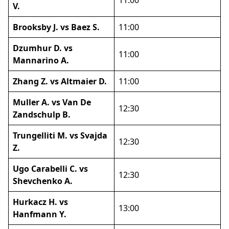
11:00
V.
Brooksby J. vs Baez S.
11:00
Dzumhur D. vs
11:00
Mannarino A.
Zhang Z. vs Altmaier D.
11:00
Muller A. vs Van De
12:30
Zandschulp B.
Trungelliti M. vs Svajda
12:30
Z.
Ugo Carabelli C. vs
12:30
Shevchenko A.
Hurkacz H. vs
13:00
Hanfmann Y.