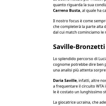
quanto riguarda la sua condiz
Carreno
Busta
, al quale ha 
Il nostro focus è come sempre
che completerà la parte alta 
dal cui match cominciamo le n
Saville-Bronzetti
Lo splendido percorso di Lucia
cognome potrebbe dire ben po
una analisi più attenta sorpre
Daria
Saville
, infatti, altre n
a frequentare il circuito WTA
le è costato un lunghissimo s
La giocatrice ucraina, che ad