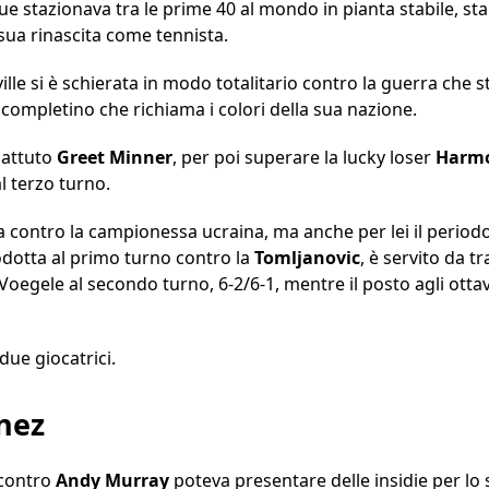
ue stazionava tra le prime 40 al mondo in pianta stabile, st
 sua rinascita come tennista.
aville si è schierata in modo totalitario contro la guerra che
completino che richiama i colori della sua nazione.
battuto
Greet
Minner
, per poi superare la lucky loser
Harm
l terzo turno.
a contro la campionessa ucraina, ma anche per lei il periodo 
rodotta al primo turno contro la
Tomljanovic
, è servito da t
 Voegele al secondo turno, 6-2/6-1, mentre il posto agli ottavi
due giocatrici.
nez
 contro
Andy
Murray
poteva presentare delle insidie per lo