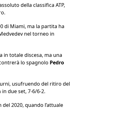
ssoluto della classifica ATP,
ro.
00 di Miami, ma la partita ha
 Medvedev nel torneo in
ia in totale discesa, ma una
ncontrerà lo spagnolo
Pedro
urni, usufruendo del ritiro del
n
in due set, 7-6/6-2.
 del 2020, quando l’attuale