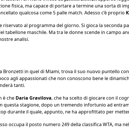
ione fisica, ma capace di portare a termine una sorta di i
cancellato qualcosa come 5 palle match. Adesso c’è proprio
K
 riservato al programma del giorno. Si gioca la seconda par
del tabellone maschile. Ma tra le donne scende in campo anc
ostre analisi.
 Bronzetti in quel di Miami, trova il suo nuovo puntello con
co agli appassionati che non conoscono bene le dinamiche
nderà tanti.
on è che
Daria
Gravilova
, che ha scelto di giocare con il co
 in questa stagione, dopo un tremendo infortunio ad entrambi
top durante il quale, appunto, ne ha approfittato per metter
esso occupa il posto numero 249 della classifica WTA, ma nel