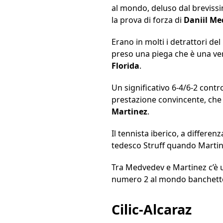
al mondo, deluso dal brevissim
la prova di forza di
Daniil
Me
Erano in molti i detrattori del
preso una piega che è una ver
Florida
.
Un significativo 6-4/6-2 contro
prestazione convincente, che
Martinez
.
Il tennista iberico, a differe
tedesco Struff quando Martine
Tra Medvedev e Martinez c’è u
numero 2 al mondo banchettò i
Cilic-Alcaraz