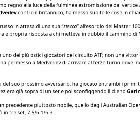
o regno alla luce della fulminea estromissione dal vertice a
dvedev
contro il britannico, ha messo subito le cose in chia
 russo in attesa di una sua “
stecca
” all’esordio del Master 10
a e propria risposta a chi metteva in dubbio il cammino di
 uno dei più ostici giocatori del circuito ATP, non una vittor
 ha permesso a Medvedev di arrivare al terzo turno dove i
nza del suo prossimo avversario, ha giocato entrambi i primi t
z era già sopra di un set e poi sconfiggendo il cileno
Gari
n precedente piuttosto nobile, quello degli Australian Open
n tre set, 7-5/6-1/6-3.