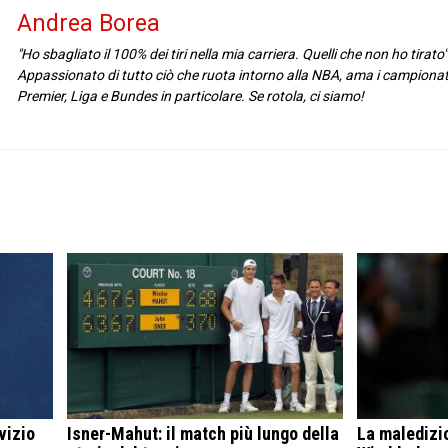
Andrea Borea
"Ho sbagliato il 100% dei tiri nella mia carriera. Quelli che non ho tirat
Appassionato di tutto ciò che ruota intorno alla NBA, ama i campionati 
Premier, Liga e Bundes in particolare. Se rotola, ci siamo!
vizio
Isner-Mahut: il match più lungo della
La maledizio