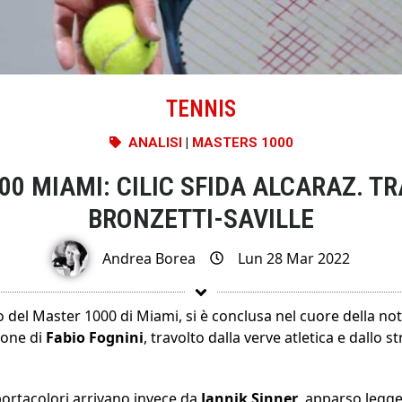
TENNIS
ANALISI
|
MASTERS 1000
0 MIAMI: CILIC SFIDA ALCARAZ. T
BRONZETTI-SAVILLE
Andrea Borea
Lun 28 Mar 2022
 del Master 1000 di Miami, si è conclusa nel cuore della not
ione di
Fabio
Fognini
, travolto dalla verve atletica e dallo 
portacolori arrivano invece da
Jannik
Sinner
, apparso legg