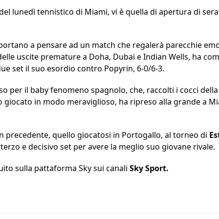
del lunedì tennistico di Miami, vi è quella di apertura di serata
e portano a pensare ad un match che regalerà parecchie emo
lle uscite premature a Doha, Dubai e Indian Wells, ha comi
e set il suo esordio contro Popyrin, 6-0/6-3.
o per il baby fenomeno spagnolo, che, raccolti i cocci della
 giocato in modo meraviglioso, ha ripreso alla grande a Mi
n precedente, quello giocatosi in Portogallo, al torneo di
Es
 terzo e decisivo set per avere la meglio suo giovane rivale.
uito sulla pattaforma Sky sui canali
Sky Sport.