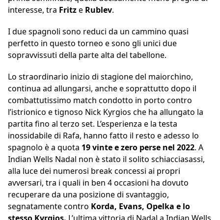
interesse, tra
Fritz
e
Rublev
.
I due spagnoli sono reduci da un cammino quasi
perfetto in questo torneo e sono gli unici due
sopravvissuti della parte alta del tabellone.
Lo straordinario inizio di stagione del maiorchino,
continua ad allungarsi, anche e soprattutto dopo il
combattutissimo match condotto in porto contro
l’istrionico e tignoso Nick Kyrgios che ha allungato la
partita fino al terzo set. L’esperienza e la testa
inossidabile di Rafa, hanno fatto il resto e adesso lo
spagnolo è a quota
19 vinte e zero perse nel 2022
. A
Indian Wells Nadal non è stato il solito schiacciasassi,
alla luce dei numerosi break concessi ai propri
avversari, tra i quali in ben 4 occasioni ha dovuto
recuperare da una posizione di svantaggio,
segnatamente contro
Korda, Evans, Opelka e lo
stesso Kyrgios.
L’ultima vittoria di Nadal a Indian Wells