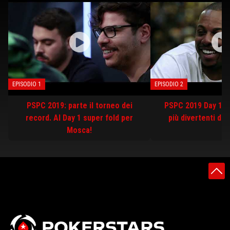
EPISODIO 1
EPISODIO 2
PSPC 2019: parte il torneo dei
PSPC 2019 Day 1 pa
record. Al Day 1 super fold per
più divertenti di 
Mosca!