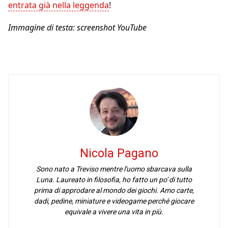
entrata già nella leggenda
!
Immagine di testa: screenshot YouTube
Nicola Pagano
Sono nato a Treviso mentre l'uomo sbarcava sulla
Luna. Laureato in filosofia, ho fatto un po' di tutto
prima di approdare al mondo dei giochi. Amo carte,
dadi, pedine, miniature e videogame perché giocare
equivale a vivere una vita in più.