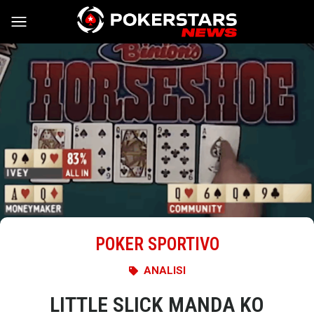
Vai al contenuto
POKER SPORTIVO
ANALISI
LITTLE SLICK MANDA KO