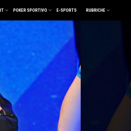
RT
POKER SPORTIVO
E-SPORTS
RUBRICHE