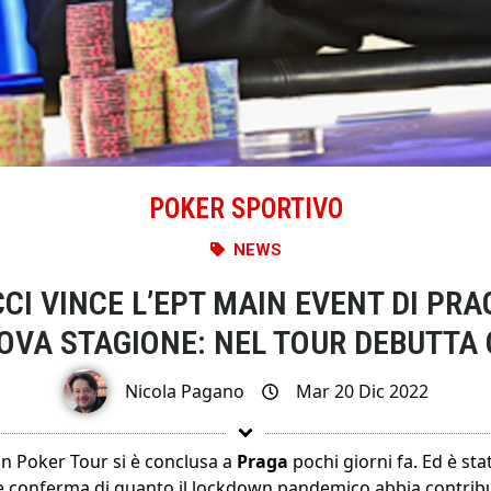
POKER SPORTIVO
NEWS
I VINCE L’EPT MAIN EVENT DI PR
OVA STAGIONE: NEL TOUR DEBUTTA 
Nicola Pagano
Mar 20 Dic 2022
n Poker Tour si è conclusa a
Praga
pochi giorni fa. Ed è st
re conferma di quanto il lockdown pandemico abbia contribuit