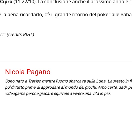
Cipro
(11-22/10). La conclusione anche il prossimo anno è r
 la pena ricordarlo, c’è il grande ritorno del poker alle Bah
ci (credits RIHL)
Nicola Pagano
Sono nato a Treviso mentre l'uomo sbarcava sulla Luna. Laureato in fil
po' di tutto prima di approdare al mondo dei giochi. Amo carte, dadi, p
videogame perché giocare equivale a vivere una vita in più.