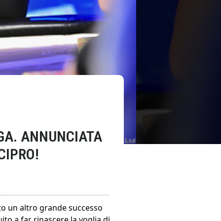
AGA. ANNUNCIATA
CIPRO!
ato un altro grande successo
o a far rinascere la voglia di