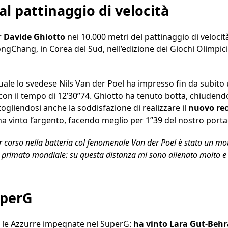
al pattinaggio di velocità
r
Davide Ghiotto
nei 10.000 metri del pattinaggio di velocit
ngChang, in Corea del Sud, nell’edizione dei Giochi Olimpici
uale lo svedese Nils Van der Poel ha impresso fin da subito 
on il tempo di 12’30”74. Ghiotto ha tenuto botta, chiudend
togliendosi anche la soddisfazione di realizzare il
nuovo rec
ha vinto l’argento, facendo meglio per 1”39 del nostro porta
er corso nella batteria col fenomenale Van der Poel è stato un mot
 primato mondiale: su questa distanza mi sono allenato molto e 
uperG
r le Azzurre impegnate nel SuperG:
ha vinto Lara Gut-Beh