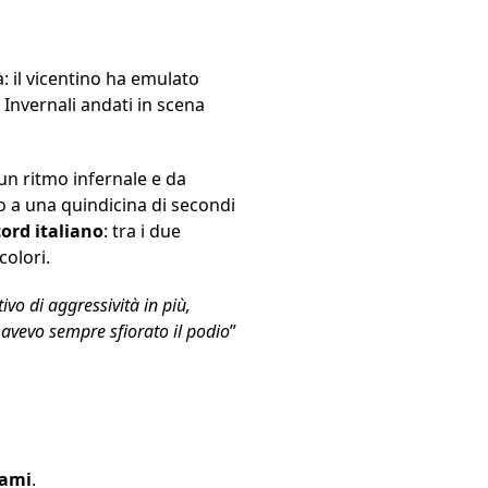
à: il vicentino ha emulato
 Invernali andati in scena
un ritmo infernale e da
o a una quindicina di secondi
ord italiano
: tra i due
colori.
ivo di aggressività in più,
avevo sempre sfiorato il podio
”
rami
.