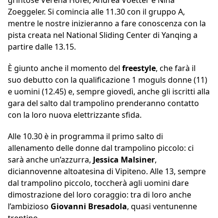
grintose Verena Hofer, Andrea Voetter e Nina
Zoeggeler. Si comincia alle 11.30 con il gruppo A,
mentre le nostre inizieranno a fare conoscenza con la
pista creata nel National Sliding Center di Yanqing a
partire dalle 13.15.
È giunto anche il momento del
freestyle
, che farà il
suo debutto con la qualificazione 1 moguls donne (11)
e uomini (12.45) e, sempre giovedì, anche gli iscritti alla
gara del salto dal trampolino prenderanno contatto
con la loro nuova elettrizzante sfida.
Alle 10.30 è in programma il primo salto di
allenamento delle donne dal trampolino piccolo: ci
sarà anche un’azzurra,
Jessica Malsiner
,
diciannovenne altoatesina di Vipiteno. Alle 13, sempre
dal trampolino piccolo, toccherà agli uomini dare
dimostrazione del loro coraggio: tra di loro anche
l’ambizioso
Giovanni Bresadola
, quasi ventunenne