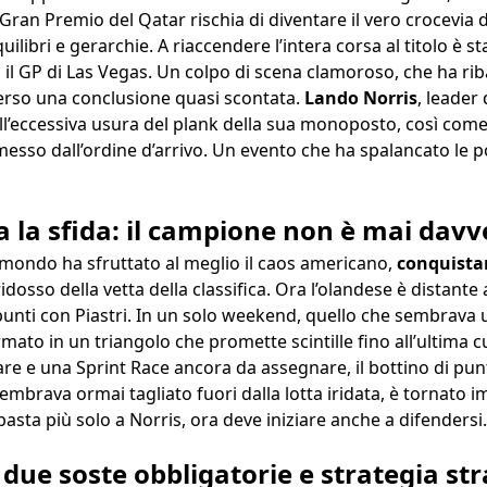
 il Gran Premio del Qatar rischia di diventare il vero crocevi
libri e gerarchie. A riaccendere l’intera corsa al titolo è st
il GP di Las Vegas. Un colpo di scena clamoroso, che ha riba
erso una conclusione quasi scontata.
Lando Norris
, leader
ll’eccessiva usura del plank della sua monoposto, così com
messo dall’ordine d’arrivo. Un evento che ha spalancato le p
a la sfida: il campione non è mai davv
 mondo ha sfruttato al meglio il caos americano,
conquistan
idosso della vetta della classifica. Ora l’olandese è distante
i punti con Piastri. In un solo weekend, quello che sembrava
mato in un triangolo che promette scintille fino all’ultima c
 e una Sprint Race ancora da assegnare, il bottino di punti 
sembrava ormai tagliato fuori dalla lotta iridata, è tornat
asta più solo a Norris, ora deve iniziare anche a difendersi.
i: due soste obbligatorie e strategia st