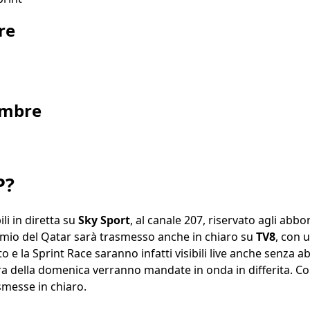
re
embre
P?
ili in diretta su
Sky Sport
, al canale 207, riservato agli abbo
mio del Qatar sarà trasmesso anche in chiaro su
TV8
, con 
ato e la Sprint Race saranno infatti visibili live anche senz
ara della domenica verranno mandate in onda in differita. Co
smesse in chiaro.