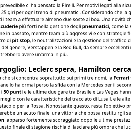
evedibile ci ha pensato la Pirelli. Per motivi legati alla sicu
5 giri per ogni treno di pneumatici. Considerando che la gar
tti i team a effettuare almeno due soste ai box. Una novità
scuderie
più forti nella gestione degli
pneumatici
, come la
 in passato, mentre team più aggressivi e con strategie fl
tre di
pit stop
, le neutralizzazioni e la gestione del traffico
del genere, Verstappen e la Red Bull, da sempre eccellenti ne
potrebbero avere un’arma in più.
rgoglio: Leclerc spera, Hamilton cerca
a che si concentra soprattutto sui primi tre nomi, la
Ferrari
anello ha ormai perso la sfida con la Mercedes per il seco
 i
50 punti
e le ultime due gare tra Brasile e Las Vegas hann
eglio con le caratteristiche del tracciato di Lusail, e le al
tacolo per la Rossa. Nonostante questo, resta l’obiettivo pr
erebbe un acuto finale, una vittoria che possa restituirgli s
on
, apparso fortemente scoraggiato dopo le ultime prestazio
to finale di stagione rischia di lasciare più ombre che luci