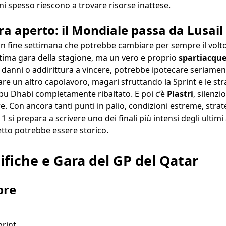
i spesso riescono a trovare risorse inattese.
a aperto: il Mondiale passa da Lusail
n fine settimana che potrebbe cambiare per sempre il volto
tima gara della stagione, ma un vero e proprio
spartiacque
i danni o addirittura a vincere, potrebbe ipotecare seriamente
 un altro capolavoro, magari sfruttando la Sprint e le strat
u Dhabi completamente ribaltato. E poi c’è
Piastri
, silenz
re. Con ancora tanti punti in palio, condizioni estreme, strat
 1 si prepara a scrivere uno dei finali più intensi degli ultim
detto potrebbe essere storico.
ifiche e Gara del GP del Qatar
bre
print