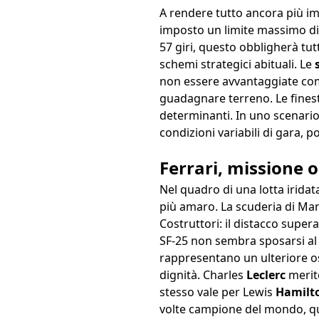
A rendere tutto ancora più impr
imposto un limite massimo di 2
57 giri, questo obbligherà tu
schemi strategici abituali. Le
non essere avvantaggiate come
guadagnare terreno. Le fines
determinanti. In uno scenario 
condizioni variabili di gara, 
Ferrari, missione o
Nel quadro di una lotta iridat
più amaro. La scuderia di Mar
Costruttori: il distacco supera
SF-25 non sembra sposarsi al m
rappresentano un ulteriore os
dignità. Charles
Leclerc
merit
stesso vale per Lewis
Hamilt
volte campione del mondo, ques