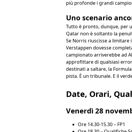
più profonde i grandi campion
Uno scenario ancor
Tutto è pronto, dunque, per u
Qatar non è soltanto la penul
Se Norris riuscisse a limitare 
Verstappen dovesse completare
campionato arriverebbe ad Ab
approfittare di qualsiasi erro
destinati a saltare, la Formula
pista. È un tribunale. E il ver
Date, Orari, Qual
Venerdì 28 novem
Ore 14.30-15.30 – FP1
Ore 18.30 – Qualifiche S