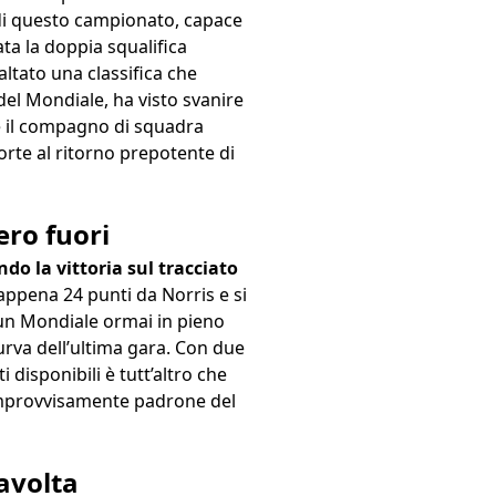
a di questo campionato, capace
ata la doppia squalifica
ltato una classifica che
 del Mondiale, ha visto svanire
e il compagno di squadra
orte al ritorno prepotente di
ero fuori
do la vittoria sul tracciato
 appena 24 punti da Norris e si
 un Mondiale ormai in pieno
urva dell’ultima gara. Con due
disponibili è tutt’altro che
o improvvisamente padrone del
ravolta