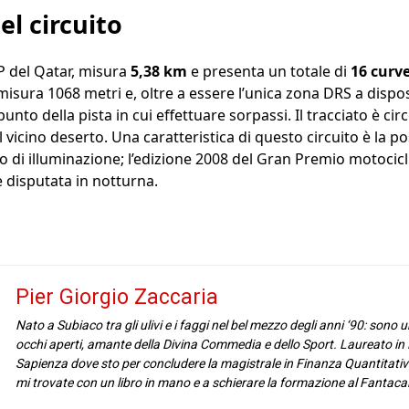
el circuito
 GP del Qatar, misura
5,38 km
e presenta un totale di
16 curv
 misura 1068 metri e, oltre a essere l’unica zona DRS a dispos
nto della pista in cui effettuare sorpassi. Il tracciato è cir
l vicino deserto. Una caratteristica di questo circuito è la pos
 di illuminazione; l’edizione 2008 del Gran Premio motociclis
disputata in notturna.
Pier Giorgio Zaccaria
Nato a Subiaco tra gli ulivi e i faggi nel bel mezzo degli anni ‘90: sono
occhi aperti, amante della Divina Commedia e dello Sport. Laureato in
Sapienza dove sto per concludere la magistrale in Finanza Quantitativ
mi trovate con un libro in mano e a schierare la formazione al Fantacal