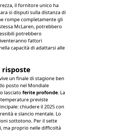
rezza, il fornitore unico ha
a si disputi sulla distanza di
 che rompe completamente gli
 stessa McLaren, potrebbero
essibili potrebbero
 diventeranno fattori
lla capacità di adattarsi alle
 risposte
vive un finale di stagione ben
ndo posto nel Mondiale
o lasciato
ferite profonde
. La
te temperature previste
incipale: chiudere il 2025 con
erenità e slancio mentale. Lo
ni sottotono. Per il sette
, ma proprio nelle difficoltà