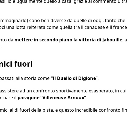
estasi, lo è ugualmente quello a casa, grazie al commento ultr
e immaginarlo) sono ben diverse da quelle di oggi, tanto che
ci una lotta reiterata come quella tra il canadese e il france
anto da
mettere in secondo piano la vittoria di Jabouille
: 
.
mici fuori
 passati alla storia come
“Il Duello di Digione
”.
 assistere ad un confronto sportivamente esasperato, in cu
nciare il
paragone “Villeneuve-Arnoux”
.
ici al di fuori della pista, e questo incredibile confronto fin