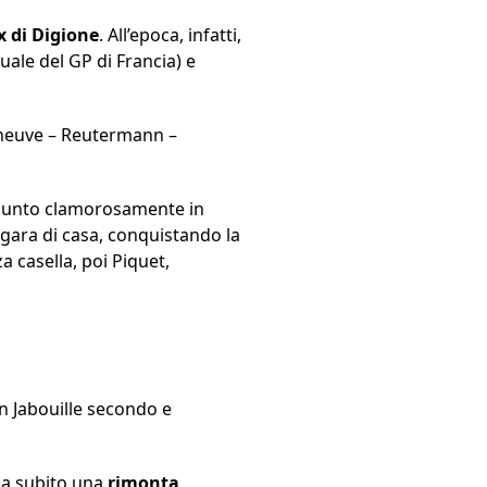
x di Digione
. All’epoca, infatti,
tuale del GP di Francia) e
lleneuve – Reutermann –
l punto clamorosamente in
 gara di casa, conquistando la
a casella, poi Piquet,
on Jabouille secondo e
izia subito una
rimonta