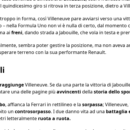
l quindicesimo giro si ritrova in terza posizione, dietro a Vil
 troppo in forma, così Villeneuve pare avviarsi verso una v
– nella Formula Uno non vi è nulla di certo, dal momento che
ma ai
freni
, dando strada a Jabouille, che vola in testa e pre
zialmente, sembra poter gestire la posizione, ma non aveva a
uperare terreno con la sua performante Renault.
li
raggiunge
Villeneuve. Se da una parte la vittoria di Jabouill
ntare una delle pagine più
avvincenti
della
storia dello spo
bo
, affianca la Ferrari in rettilineo e la
sorpassa
; Villeneuve,
bito un
controsorpasso
. I due danno vita ad una
battaglia 
etri letteralmente
ruota a ruota.