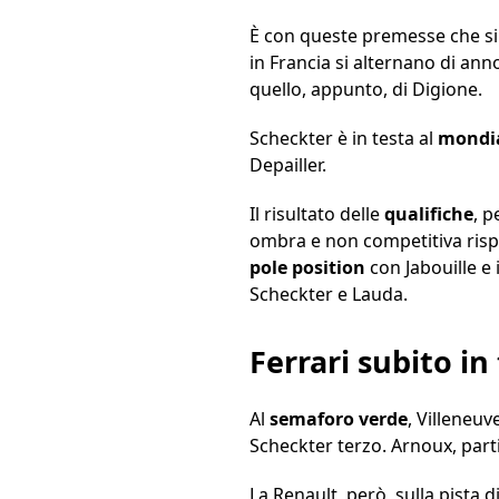
È con queste premesse che si a
in Francia si alternano di anno 
quello, appunto, di Digione.
Scheckter è in testa al
mondi
Depailler.
Il risultato delle
qualifiche
, p
ombra e non competitiva rispet
pole position
con Jabouille e 
Scheckter e Lauda.
Ferrari subito in
Al
semaforo verde
, Villeneuv
Scheckter terzo. Arnoux, part
La Renault, però, sulla pista 