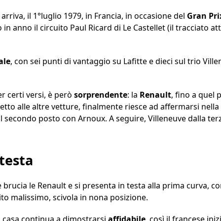
rriva, il 1°luglio 1979, in Francia, in occasione del
Gran Pri
in anno il circuito Paul Ricard di Le Castellet (il tracciato at
ale
, con sei punti di vantaggio su Lafitte e dieci sul trio Vi
er certi versi, è però
sorprendente
: la
Renault
, fino a que
to alle altre vetture, finalmente riesce ad affermarsi nella
il secondo posto con Arnoux. A seguire, Villeneuve dalla terz
 testa
e brucia le Renault e si presenta in testa alla prima curva, c
ito malissimo, scivola in nona posizione.
di casa continua a dimostrarsi
affidabile
, così il francese in