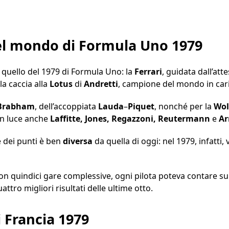
el mondo di Formula Uno 1979
 quello del 1979 di Formula Uno: la
Ferrari
, guidata dall’at
la caccia alla
Lotus
di
Andretti
, campione del mondo in cari
Brabham
, dell’accoppiata
Lauda
–
Piquet
, nonché per la
Wol
in luce anche
Laffitte, Jones, Regazzoni, Reutermann
e
Ar
 dei punti è ben
diversa
da quella di oggi: nel 1979, infatti
n quindici gare complessive, ogni pilota poteva contare sui 
attro migliori risultati delle ultime otto.
i Francia 1979