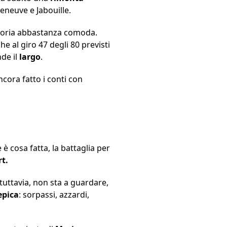
leneuve e Jabouille.
ittoria abbastanza comoda.
 al giro 47 degli 80 previsti
nde il
largo
.
ncora fatto i conti con
e è cosa fatta, la battaglia per
rt.
 tuttavia, non sta a guardare,
epica
: sorpassi, azzardi,