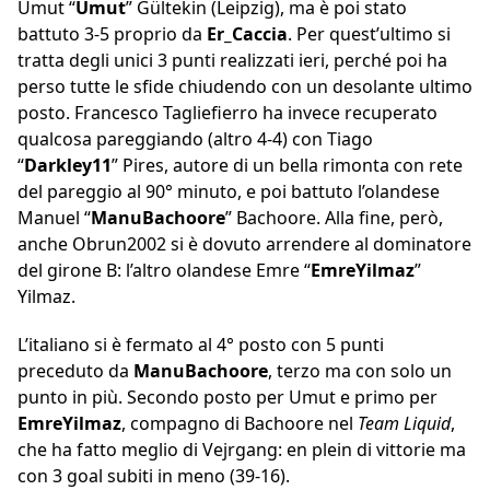
Umut “
Umut
” Gültekin (Leipzig), ma è poi stato
battuto 3-5 proprio da
Er_Caccia
. Per quest’ultimo si
tratta degli unici 3 punti realizzati ieri, perché poi ha
perso tutte le sfide chiudendo con un desolante ultimo
posto. Francesco Tagliefierro ha invece recuperato
qualcosa pareggiando (altro 4-4) con Tiago
“
Darkley11
” Pires, autore di un bella rimonta con rete
del pareggio al 90° minuto, e poi battuto l’olandese
Manuel “
ManuBachoore
” Bachoore. Alla fine, però,
anche Obrun2002 si è dovuto arrendere al dominatore
del girone B: l’altro olandese Emre “
EmreYilmaz
”
Yilmaz.
L’italiano si è fermato al 4° posto con 5 punti
preceduto da
ManuBachoore
, terzo ma con solo un
punto in più. Secondo posto per Umut e primo per
EmreYilmaz
, compagno di Bachoore nel
Team Liquid
,
che ha fatto meglio di Vejrgang: en plein di vittorie ma
con 3 goal subiti in meno (39-16).