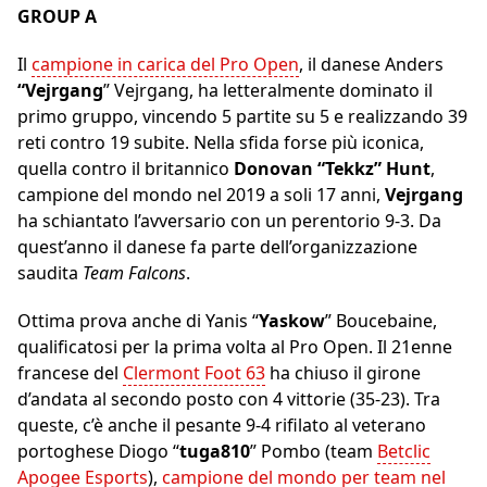
GROUP A
Il
campione in carica del Pro Open
, il danese Anders
“Vejrgang
” Vejrgang, ha letteralmente dominato il
primo gruppo, vincendo 5 partite su 5 e realizzando 39
reti contro 19 subite. Nella sfida forse più iconica,
quella contro il britannico
Donovan “Tekkz” Hunt
,
campione del mondo nel 2019 a soli 17 anni,
Vejrgang
ha schiantato l’avversario con un perentorio 9-3. Da
quest’anno il danese fa parte dell’organizzazione
saudita
Team Falcons
.
Ottima prova anche di Yanis “
Yaskow
” Boucebaine,
qualificatosi per la prima volta al Pro Open. Il 21enne
francese del
Clermont Foot 63
ha chiuso il girone
d’andata al secondo posto con 4 vittorie (35-23). Tra
queste, c’è anche il pesante 9-4 rifilato al veterano
portoghese Diogo “
tuga810
” Pombo (team
Betclic
Apogee Esports
),
campione del mondo per team nel