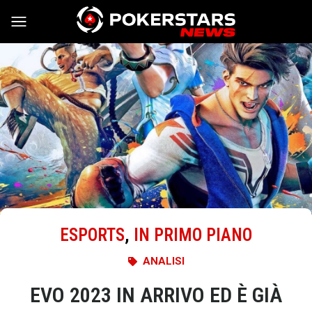
Vai al contenuto
ESPORTS
,
IN PRIMO PIANO
ANALISI
EVO 2023 IN ARRIVO ED È GIÀ