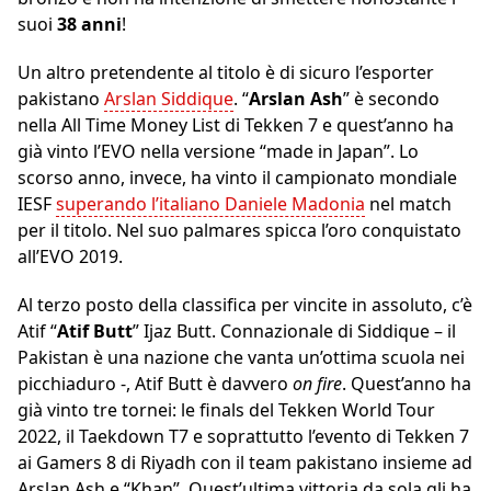
suoi
38 anni
!
Un altro pretendente al titolo è di sicuro l’esporter
pakistano
Arslan Siddique
. “
Arslan Ash
” è secondo
nella All Time Money List di Tekken 7 e quest’anno ha
già vinto l’EVO nella versione “made in Japan”. Lo
scorso anno, invece, ha vinto il campionato mondiale
IESF
superando l’italiano Daniele Madonia
nel match
per il titolo. Nel suo palmares spicca l’oro conquistato
all’EVO 2019.
Al terzo posto della classifica per vincite in assoluto, c’è
Atif “
Atif Butt
” Ijaz Butt. Connazionale di Siddique – il
Pakistan è una nazione che vanta un’ottima scuola nei
picchiaduro -, Atif Butt è davvero
on fire
. Quest’anno ha
già vinto tre tornei: le finals del Tekken World Tour
2022, il Taekdown T7 e soprattutto l’evento di Tekken 7
ai Gamers 8 di Riyadh con il team pakistano insieme ad
Arslan Ash e “Khan”. Quest’ultima vittoria da sola gli ha