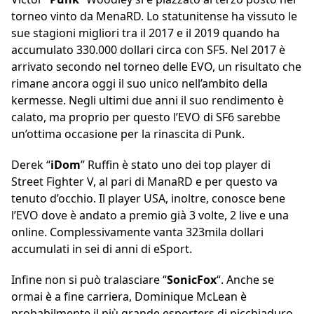
torneo vinto da MenaRD. Lo statunitense ha vissuto le
sue stagioni migliori tra il 2017 e il 2019 quando ha
accumulato 330.000 dollari circa con SF5. Nel 2017 è
arrivato secondo nel torneo delle EVO, un risultato che
rimane ancora oggi il suo unico nell’ambito della
kermesse. Negli ultimi due anni il suo rendimento è
calato, ma proprio per questo l’EVO di SF6 sarebbe
un’ottima occasione per la rinascita di Punk.
Derek “
iDom
” Ruffin è stato uno dei top player di
Street Fighter V, al pari di ManaRD e per questo va
tenuto d’occhio. Il player USA, inoltre, conosce bene
l’EVO dove è andato a premio già 3 volte, 2 live e una
online. Complessivamente vanta 323mila dollari
accumulati in sei di anni di eSport.
Infine non si può tralasciare “
SonicFox
“. Anche se
ormai è a fine carriera, Dominique McLean è
probabilmente il più grande esporters di picchiaduro