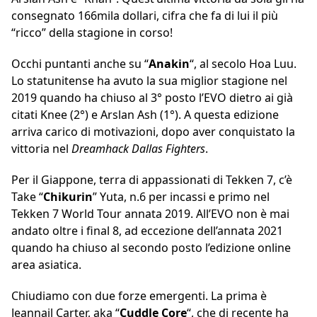
consegnato 166mila dollari, cifra che fa di lui il più
“ricco” della stagione in corso!
Occhi puntanti anche su “
Anakin
“, al secolo Hoa Luu.
Lo statunitense ha avuto la sua miglior stagione nel
2019 quando ha chiuso al 3° posto l’EVO dietro ai già
citati Knee (2°) e Arslan Ash (1°). A questa edizione
arriva carico di motivazioni, dopo aver conquistato la
vittoria nel
Dreamhack Dallas Fighters
.
Per il Giappone, terra di appassionati di Tekken 7, c’è
Take “
Chikurin
” Yuta, n.6 per incassi e primo nel
Tekken 7 World Tour annata 2019. All’EVO non è mai
andato oltre i final 8, ad eccezione dell’annata 2021
quando ha chiuso al secondo posto l’edizione online
area asiatica.
Chiudiamo con due forze emergenti. La prima è
Jeannail Carter, aka “
Cuddle Core
“, che di recente ha