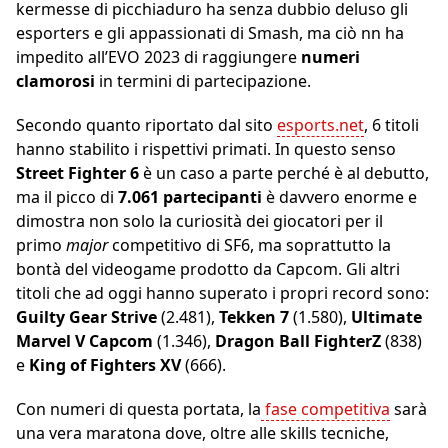
kermesse di picchiaduro ha senza dubbio deluso gli
esporters e gli appassionati di Smash, ma ciò nn ha
impedito all’EVO 2023 di
raggiungere
numeri
clamorosi
in termini di partecipazione.
Secondo quanto riportato dal sito
esports.net
, 6 titoli
hanno stabilito i rispettivi primati. In questo senso
Street Fighter 6
è un caso a parte perché è al debutto,
ma il picco di
7.061 partecipanti
è davvero enorme e
dimostra non solo la curiosità dei giocatori per il
primo
major
competitivo di SF6, ma soprattutto la
bontà del videogame prodotto da Capcom. Gli altri
titoli che ad oggi hanno superato i propri record sono:
Guilty Gear Strive
(2.481),
Tekken 7
(1.580),
Ultimate
Marvel V Capcom
(1.346),
Dragon Ball FighterZ
(838)
e
King of Fighters XV
(666).
Con numeri di questa portata, la
fase competitiva
sarà
una vera maratona dove, oltre alle skills tecniche,