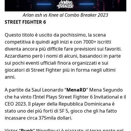
Arlan ash vs Knee al Combo Breaker 2023
STREET FIGHTER 6
Questo titolo è uscito da pochissimo, la scena
competitiva è quindi agli inizi e con 7000+ iscritti
diventa ancora più difficile fare previsioni sui favoriti.
Azzardiamo però i nomi di alcuni, basandoci in parte
sui pochi eventi ufficiali finora organizzati e sui
giocatori di Street Fighter più in forma negli ultimi
anni.
A partite da Saul Leonardo “
MenaRD
” Mena Segundo
che ha vinto l’Intel Plays Street Fighter 6 Invitational e il
CEO 2023. Il player della Repubblica Dominicana è
stato uno dei più forti di SF 5, gioco che gli ha fatto
incassare circa 375mila dollari.
Victor “
Punk
” Woodley si è piazzato al terzo posto nel