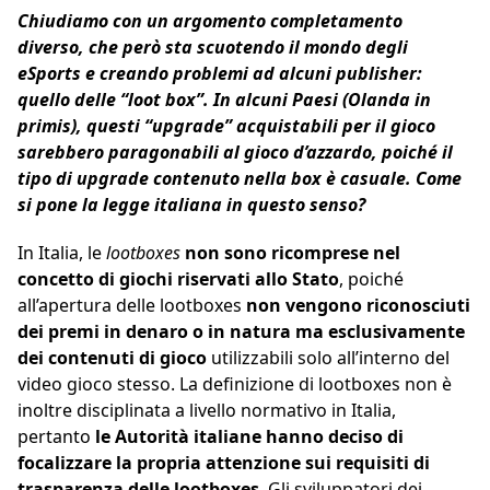
Chiudiamo con un argomento completamento
diverso, che però sta scuotendo il mondo degli
eSports e creando problemi ad alcuni publisher:
quello delle “loot box”. In alcuni Paesi (Olanda in
primis), questi “upgrade” acquistabili per il gioco
sarebbero paragonabili al gioco d’azzardo, poiché il
tipo di upgrade contenuto nella box è casuale. Come
si pone la legge italiana in questo senso?
In Italia, le
lootboxes
non sono ricomprese nel
concetto di giochi riservati allo Stato
, poiché
all’apertura delle lootboxes
non vengono riconosciuti
dei premi in denaro o in natura ma esclusivamente
dei contenuti di gioco
utilizzabili solo all’interno del
video gioco stesso. La definizione di lootboxes non è
inoltre disciplinata a livello normativo in Italia,
pertanto
le Autorità italiane hanno deciso di
focalizzare la propria attenzione sui requisiti di
trasparenza delle lootboxes
. Gli sviluppatori dei