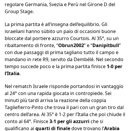
regolare Germania, Svezia e Perù nel Girone D del
Group Stage.
La prima partita è all’insegna dell’equilibrio. Gli
israeliani hanno sùbito un paio di occasioni buone
bloccate dal portiere azzurro Courtois. Al 35°, su un
ribaltamento di fronte, “
Obrun2002
” e “
Danipitbull
”
con due passaggi di prima tagliano tutto il campo e
mandano in rete R9, servito da Dembélé. Nel secondo
tempo succede poco e la prima partita finisce
1-0 per
l’Italia
.
Nel rematch Israele risponde portandosi in vantaggio
al 24° con una rapida giocata in contropiede. Sei
minuti più tardi arriva la reazione della coppia
Tagliefierro-Pinto che trova il pari con un gran tiro dal
centro dell’area. Al 35° è 1-2 per l’Italia che poi chiude il
conto al 64°. Finisce
3-1 per gli azzurri
che si
qualificano ai
quarti di finale
dove trovano l’
Arabia