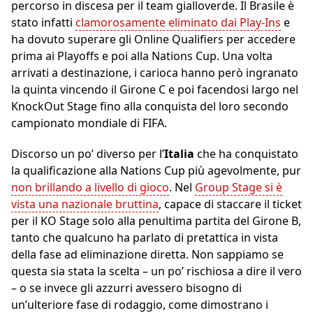
percorso in discesa per il team gialloverde. Il Brasile è
stato infatti
clamorosamente eliminato dai Play-Ins
e
ha dovuto superare gli Online Qualifiers per accedere
prima ai Playoffs e poi alla Nations Cup. Una volta
arrivati a destinazione, i carioca hanno però ingranato
la quinta vincendo il Girone C e poi facendosi largo nel
KnockOut Stage fino alla conquista del loro secondo
campionato mondiale di FIFA.
Discorso un po’ diverso per l’
Italia
che ha conquistato
la qualificazione alla Nations Cup più agevolmente, pur
non brillando a livello di gioco
. Nel
Group Stage si è
vista una nazionale bruttina
, capace di staccare il ticket
per il KO Stage solo alla penultima partita del Girone B,
tanto che qualcuno ha parlato di pretattica in vista
della fase ad eliminazione diretta. Non sappiamo se
questa sia stata la scelta – un po’ rischiosa a dire il vero
– o se invece gli azzurri avessero bisogno di
un’ulteriore fase di rodaggio, come dimostrano i