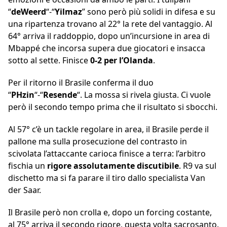
“
deWeerd
“-“
Yilmaz
” sono però più solidi in difesa e su
una ripartenza trovano al 22° la rete del vantaggio. Al
64° arriva il raddoppio, dopo un’incursione in area di
Mbappé che incorsa supera due giocatori e insacca
sotto al sette. Finisce
0-2 per l’Olanda
.
Per il ritorno il Brasile conferma il duo
“
PHzin
“-“
Resende
“. La mossa si rivela giusta. Ci vuole
però il secondo tempo prima che il risultato si sbocchi.
Al 57° c’è un tackle regolare in area, il Brasile perde il
pallone ma sulla prosecuzione del contrasto in
scivolata l’attaccante carioca finisce a terra: l’arbitro
fischia un
rigore
assolutamente discutibile
. R9 va sul
dischetto ma si fa parare il tiro dallo specialista Van
der Saar.
Il Brasile però non crolla e, dopo un forcing costante,
al 75° arriva il secondo rigore, questa volta sacrosanto.