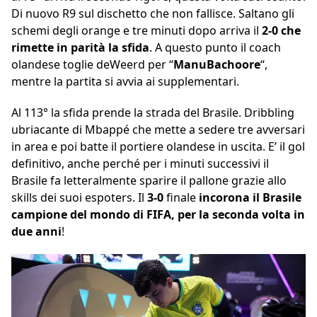
Di nuovo R9 sul dischetto che non fallisce. Saltano gli
schemi degli orange e tre minuti dopo arriva il
2-0 che
rimette in parità la sfida
. A questo punto il coach
olandese toglie deWeerd per “
ManuBachoore
“,
mentre la partita si avvia ai supplementari.
Al 113° la sfida prende la strada del Brasile. Dribbling
ubriacante di Mbappé che mette a sedere tre avversari
in area e poi batte il portiere olandese in uscita. E’ il gol
definitivo, anche perché per i minuti successivi il
Brasile fa letteralmente sparire il pallone grazie allo
skills dei suoi espoters. Il
3-0
finale
incorona il Brasile
campione del mondo di FIFA, per la seconda volta in
due anni
!