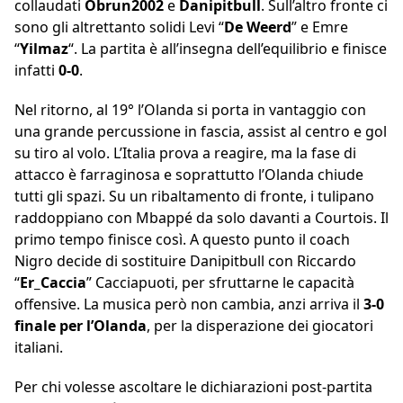
collaudati
Obrun2002
e
Danipitbull
. Sull’altro fronte ci
sono gli altrettanto solidi Levi “
De Weerd
” e Emre
“
Yilmaz
“. La partita è all’insegna dell’equilibrio e finisce
infatti
0-0
.
Nel ritorno, al 19° l’Olanda si porta in vantaggio con
una grande percussione in fascia, assist al centro e gol
su tiro al volo. L’Italia prova a reagire, ma la fase di
attacco è farraginosa e soprattutto l’Olanda chiude
tutti gli spazi. Su un ribaltamento di fronte, i tulipano
raddoppiano con Mbappé da solo davanti a Courtois. Il
primo tempo finisce così. A questo punto il coach
Nigro decide di sostituire Danipitbull con Riccardo
“
Er_Caccia
” Cacciapuoti, per sfruttarne le capacità
offensive. La musica però non cambia, anzi arriva il
3-0
finale per l’Olanda
, per la disperazione dei giocatori
italiani.
Per chi volesse ascoltare le dichiarazioni post-partita