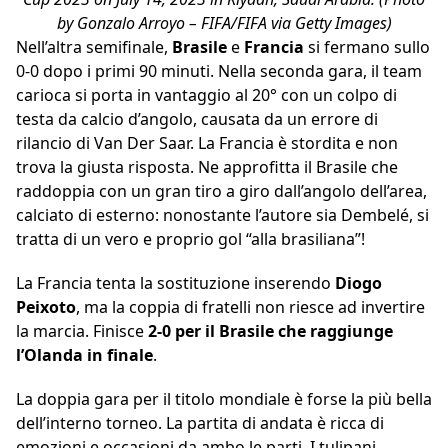
by Gonzalo Arroyo – FIFA/FIFA via Getty Images)
Nell’altra semifinale,
Brasile
e
Francia
si fermano sullo
0-0 dopo i primi 90 minuti. Nella seconda gara, il team
carioca si porta in vantaggio al 20° con un colpo di
testa da calcio d’angolo, causata da un errore di
rilancio di Van Der Saar. La Francia è stordita e non
trova la giusta risposta. Ne approfitta il Brasile che
raddoppia con un gran tiro a giro dall’angolo dell’area,
calciato di esterno: nonostante l’autore sia Dembelé, si
tratta di un vero e proprio gol “alla brasiliana”!
La Francia tenta la sostituzione inserendo
Diogo
Peixoto
, ma la coppia di fratelli non riesce ad invertire
la marcia. Finisce
2-0 per il Brasile
che raggiunge
l’Olanda in finale
.
La doppia gara per il titolo mondiale è forse la più bella
dell’interno torneo. La partita di andata è ricca di
emozioni e occasioni da ambo le parti. I tulipani