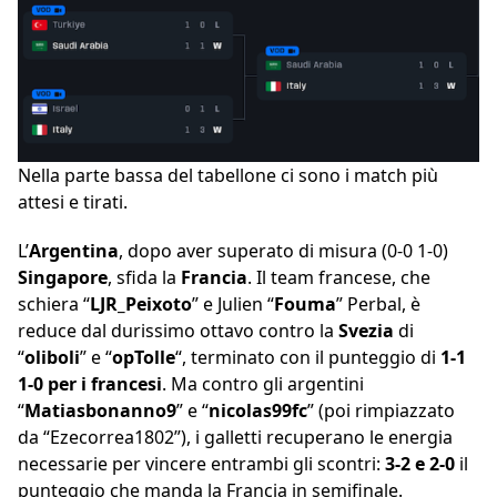
Nella parte bassa del tabellone ci sono i match più
attesi e tirati.
L’
Argentina
, dopo aver superato di misura (0-0 1-0)
Singapore
, sfida la
Francia
. Il team francese, che
schiera “
LJR_Peixoto
” e Julien “
Fouma
” Perbal, è
reduce dal durissimo ottavo contro la
Svezia
di
“
oliboli
” e “
opTolle
“, terminato con il punteggio di
1-1
1-0 per i francesi
. Ma contro gli argentini
“
Matiasbonanno9
” e “
nicolas99fc
” (poi rimpiazzato
da “Ezecorrea1802”), i galletti recuperano le energia
necessarie per vincere entrambi gli scontri:
3-2 e 2-0
il
punteggio che manda la Francia in semifinale.