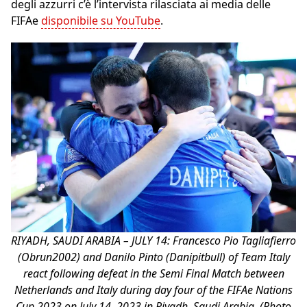
degli azzurri c’è l’intervista rilasciata ai media delle
FIFAe
disponibile su YouTube
.
RIYADH, SAUDI ARABIA – JULY 14: Francesco Pio Tagliafierro
(Obrun2002) and Danilo Pinto (Danipitbull) of Team Italy
react following defeat in the Semi Final Match between
Netherlands and Italy during day four of the FIFAe Nations
Cup 2023 on July 14, 2023 in Riyadh, Saudi Arabia. (Photo