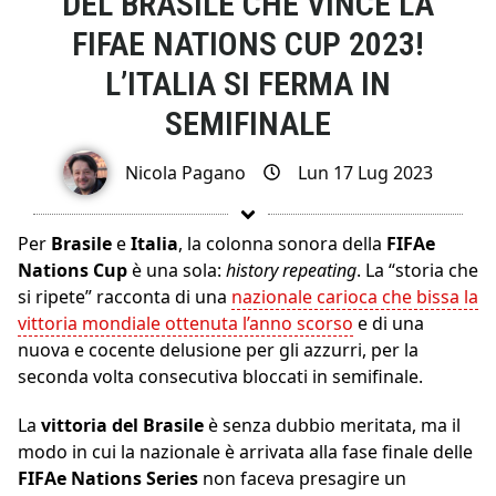
DEL BRASILE CHE VINCE LA
FIFAE NATIONS CUP 2023!
L’ITALIA SI FERMA IN
SEMIFINALE
Nicola Pagano
Lun 17 Lug 2023
Per
Brasile
e
Italia
, la colonna sonora della
FIFAe
Nations Cup
è una sola:
history repeating
. La “storia che
si ripete” racconta di una
nazionale carioca che bissa la
vittoria mondiale ottenuta l’anno scorso
e di una
nuova e cocente delusione per gli azzurri, per la
seconda volta consecutiva bloccati in semifinale.
La
vittoria del Brasile
è senza dubbio meritata, ma il
modo in cui la nazionale è arrivata alla fase finale delle
FIFAe Nations Series
non faceva presagire un