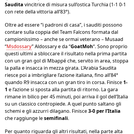
Saudita
vincitrice di misura sull’ostica Turchia (1-1 0-1
con rete della vittoria all’83°).
Oltre ad essere “i padroni di casa”, i sauditi possono
contare sulla coppia del Team Falcons formata dal
campionissimo – anche se ormai veterano – Musaad
“
Msdossary
” Aldossary e da “
GoatMoh
“. Sono proprio
questi ultimi a sbloccare il risultato nella prima partita
con un gran gol di Mbappé che, servito in area, stoppa
la palla e insacca in mezza girata. L’Arabia Saudita
riesce poi a imbrigliare l’azione italiana, fino all’84°
quando R9 insacca con un gran tiro in corsa. Finisce
1-
1
e l’azione si sposta alla partita di ritorno. La gara
rimane in bilico per 45 minuti, poi arriva il gol dell’Italia
su un classico contropiede. A quel punto saltano gli
schemi e gli azzurri dilagano. Finisce
3-0 per l’Italia
che raggiunge le
semifinali
.
Per quanto riguarda gli altri risultati, nella parte alta