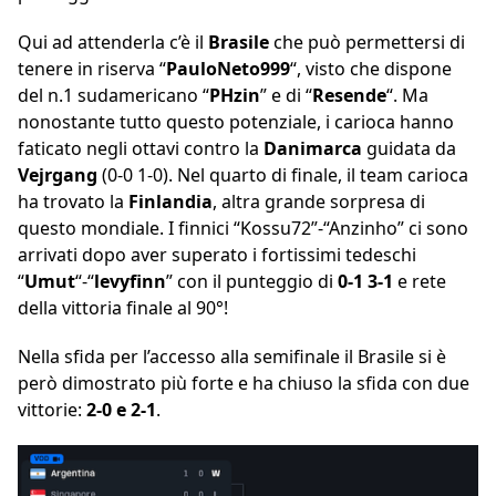
Qui ad attenderla c’è il
Brasile
che può permettersi di
tenere in riserva “
PauloNeto999
“, visto che dispone
del n.1 sudamericano “
PHzin
” e di “
Resende
“. Ma
nonostante tutto questo potenziale, i carioca hanno
faticato negli ottavi contro la
Danimarca
guidata da
Vejrgang
(0-0 1-0). Nel quarto di finale, il team carioca
ha trovato la
Finlandia
, altra grande sorpresa di
questo mondiale. I finnici “Kossu72”-“Anzinho” ci sono
arrivati dopo aver superato i fortissimi tedeschi
“
Umut
“-“
levyfinn
” con il punteggio di
0-1 3-1
e rete
della vittoria finale al 90°!
Nella sfida per l’accesso alla semifinale il Brasile si è
però dimostrato più forte e ha chiuso la sfida con due
vittorie:
2-0 e 2-1
.