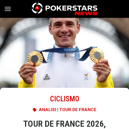
Vai al contenuto
CICLISMO
ANALISI
|
TOUR DE FRANCE
TOUR DE FRANCE 2026,