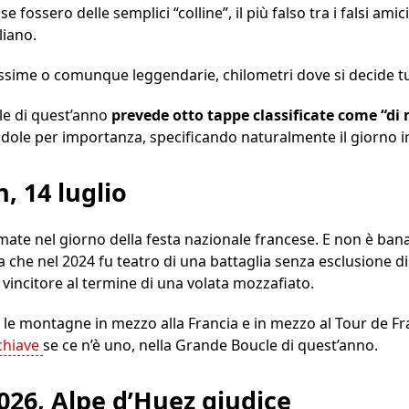
 fossero delle semplici “colline”, il più falso tra i falsi ami
liano.
ssime o comunque leggendarie, chilometri dove si decide tu
cle di quest’anno
prevede otto tappe classificate come “d
ndole per importanza, specificando naturalmente il giorno in
n, 14 luglio
mate nel giorno della festa nazionale francese. E non è ba
 che nel 2024 fu teatro di una battaglia senza esclusione di
vincitore al termine di una volata mozzafiato.
 le montagne in mezzo alla Francia e in mezzo al Tour de Fra
hiave
se ce n’è uno, nella Grande Boucle di quest’anno.
026, Alpe d’Huez giudice