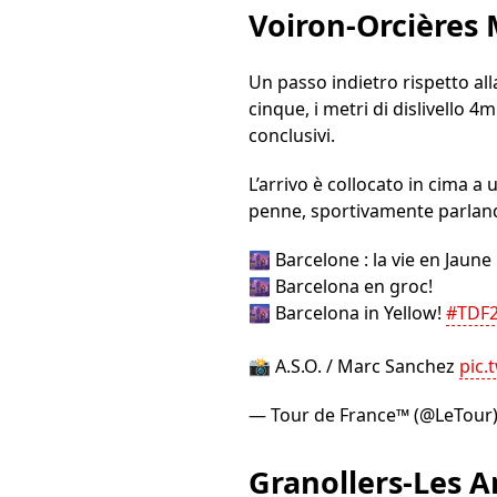
Voiron-Orcières M
Un passo indietro rispetto al
cinque, i metri di dislivello 4m
conclusivi.
L’arrivo è collocato in cima a
penne, sportivamente parlan
🌆 Barcelone : la vie en Jaune 
🌆 Barcelona en groc!
🌆 Barcelona in Yellow!
#TDF
📸 A.S.O. / Marc Sanchez
pic.
— Tour de France™ (@LeTour
Granollers-Les A