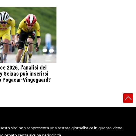
ce 2026, l'analisi dei
by Seixas può inserirsi
o Pogacar-Vingegaard?
uesto sito non rappresenta una testata giornalistica in quanto viene
ggiornato senza alcuna periodicità.