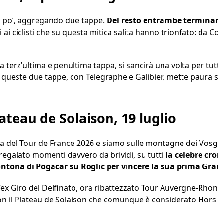
 po’, aggregando due tappe.
Del resto entrambe terminano
ti ai ciclisti che su questa mitica salita hanno trionfato: da 
 tra terz’ultima e penultima tappa, si sancirà una volta per tut
queste due tappe, con Telegraphe e Galibier, mette paura so
eau de Solaison, 19 luglio
na del Tour de France 2026 e siamo sulle montagne dei Vosg
 regalato momenti davvero da brividi, su tutti
la celebre cr
imontona di Pogacar su Roglic per vincere la sua prima Gr
l’ex Giro del Delfinato, ora ribattezzato Tour Auvergne-Rho
 con il Plateau de Solaison che comunque è considerato Hors