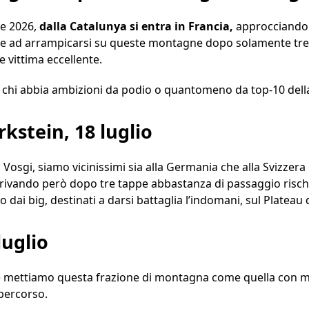
ce 2026,
dalla Catalunya si entra in Francia,
approcciando i
re ad arrampicarsi su queste montagne dopo solamente tre gi
e vittima eccellente.
r chi abbia ambizioni da podio o quantomeno da top-10 dell
stein, 18 luglio
i Vosgi, siamo vicinissimi sia alla Germania che alla Svizzera
rrivando però dopo tre tappe abbastanza di passaggio risch
 dai big, destinati a darsi battaglia l’indomani, sul Plateau 
luglio
e mettiamo questa frazione di montagna come quella con m
 percorso.