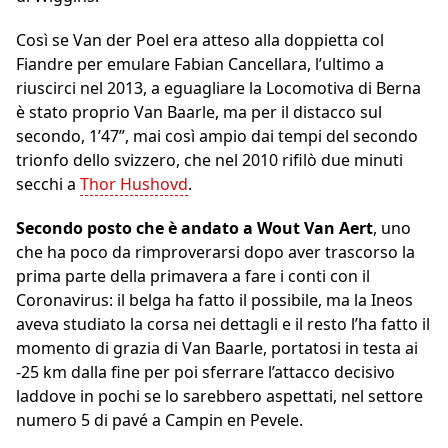
Così se Van der Poel era atteso alla doppietta col
Fiandre per emulare Fabian Cancellara, l’ultimo a
riuscirci nel 2013, a eguagliare la Locomotiva di Berna
è stato proprio Van Baarle, ma per il distacco sul
secondo, 1’47”, mai così ampio dai tempi del secondo
trionfo dello svizzero, che nel 2010 rifilò due minuti
secchi a
Thor Hushovd
.
Secondo posto che è andato a Wout Van Aert
, uno
che ha poco da rimproverarsi dopo aver trascorso la
prima parte della primavera a fare i conti con il
Coronavirus: il belga ha fatto il possibile, ma la Ineos
aveva studiato la corsa nei dettagli e il resto l’ha fatto il
momento di grazia di Van Baarle, portatosi in testa ai
-25 km dalla fine per poi sferrare l’attacco decisivo
laddove in pochi se lo sarebbero aspettati, nel settore
numero 5 di pavé a Campin en Pevele.