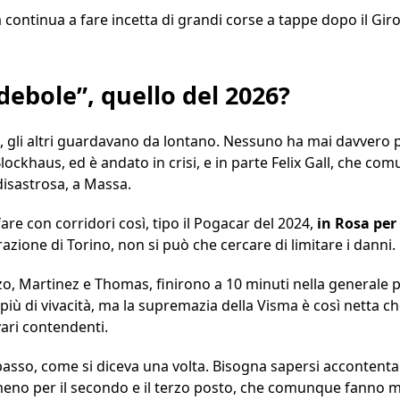
ma continua a fare incetta di grandi corse a tappe dopo il Gi
“debole”, quello del 2026?
gli altri guardavano da lontano. Nessuno ha mai davvero pr
Blockhaus, ed è andato in crisi, e in parte Felix Gall, che co
disastrosa, a Massa.
are con corridori così, tipo il Pogacar del 2024,
in Rosa per
azione di Torino, non si può che cercare di limitare i danni.
erzo, Martinez e Thomas, finirono a 10 minuti nella general
’ più di vivacità, ma la supremazia della Visma è così netta c
vari contendenti.
passo, come si diceva una volta. Bisogna sapersi accontenta
eno per il secondo e il terzo posto, che comunque fanno mo