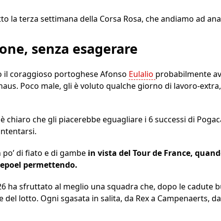
tto la terza settimana della Corsa Rosa, che andiamo ad ana
one, senza esagerare
zo il coraggioso portoghese Afonso
Eulalio
probabilmente av
us. Poco male, gli è voluto qualche giorno di lavoro-extra, ma
 è chiaro che gli piacerebbe eguagliare i 6 successi di Poga
ntentarsi.
 po’ di fiato e di gambe
in vista del Tour de France, quan
enepoel permettendo.
26 ha sfruttato al meglio una squadra che, dopo le cadute bu
e del lotto. Ogni sgasata in salita, da Rex a Campenaerts, da