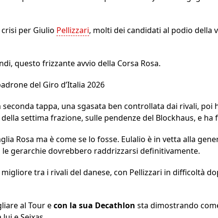
 crisi per Giulio
Pellizzari
, molti dei candidati al podio della 
ndi, questo frizzante avvio della Corsa Rosa.
drone del Giro d’Italia 2026
a seconda tappa, una sgasata ben controllata dai rivali, poi
della settima frazione, sulle pendenze del Blockhaus, e ha fa
lia Rosa ma è come se lo fosse. Eulalio è in vetta alla gen
 le gerarchie dovrebbero raddrizzarsi definitivamente.
migliore tra i rivali del danese, con Pellizzari in difficoltà d
gliare al Tour e
con la sua Decathlon
sta dimostrando come
lui e Seixas.