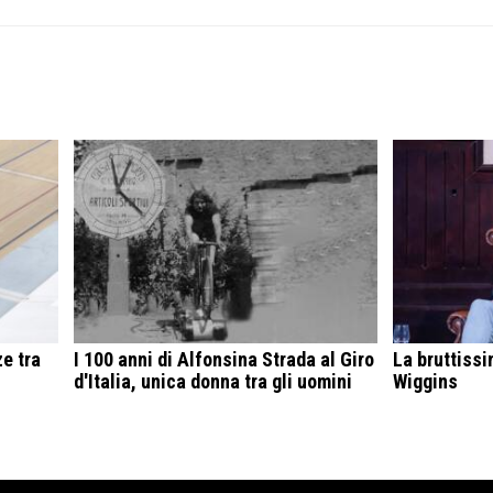
ze tra
I 100 anni di Alfonsina Strada al Giro
La bruttissi
d'Italia, unica donna tra gli uomini
Wiggins