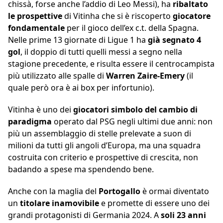
chissà, forse anche l’addio di Leo Messi), ha
ribaltato
le prospettive
di Vitinha che si è riscoperto
giocatore
fondamentale
per il gioco dell’ex c.t. della Spagna.
Nelle prime 13 giornate di Ligue 1 ha
già segnato 4
gol
, il doppio di tutti quelli messi a segno nella
stagione precedente, e risulta essere il centrocampista
più utilizzato alle spalle di
Warren Zaire-Emery
(il
quale però ora è ai box per infortunio).
Vitinha è uno dei
giocatori simbolo del cambio di
paradigma
operato dal PSG negli ultimi due anni: non
più un assemblaggio di stelle prelevate a suon di
milioni da tutti gli angoli d’Europa, ma una squadra
costruita con criterio e prospettive di crescita, non
badando a spese ma spendendo bene.
Anche con la maglia del
Portogallo
è ormai diventato
un
titolare inamovibile
e promette di essere uno dei
grandi protagonisti di Germania 2024. A
soli 23 anni