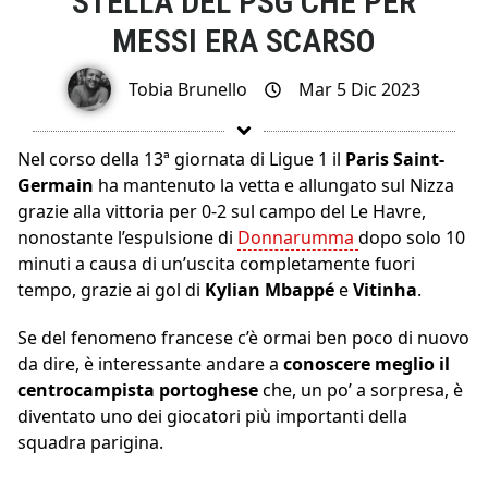
STELLA DEL PSG CHE PER
MESSI ERA SCARSO
Tobia Brunello
Mar 5 Dic 2023
Nel corso della 13ª giornata di Ligue 1 il
Paris Saint-
Germain
ha mantenuto la vetta e allungato sul Nizza
grazie alla vittoria per 0-2 sul campo del Le Havre,
nonostante l’espulsione di
Donnarumma
dopo solo 10
minuti a causa di un’uscita completamente fuori
tempo, grazie ai gol di
Kylian Mbappé
e
Vitinha
.
Se del fenomeno francese c’è ormai ben poco di nuovo
da dire, è interessante andare a
conoscere meglio il
centrocampista portoghese
che, un po’ a sorpresa, è
diventato uno dei giocatori più importanti della
squadra parigina.