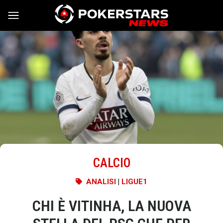
Vai al contenuto
CALCIO
ANALISI
|
LIGUE1
CHI È VITINHA, LA NUOVA