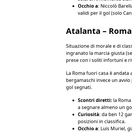
Occhio a
: Niccolò Barell
validi per il gol (solo C
Atalanta – Roma
Situazione di morale e di cla
ingranato la marcia giusta (se
prese con i soliti infortuni e r
La Roma fuori casa è andata a 
bergamaschi invece un avvio pi
gol segnati.
Scontri diretti:
la Roma n
a segnare almeno un gol 
Curiosità
: da ben 12 ga
posizioni in classifica.
Occhio a
: Luis Muriel, 