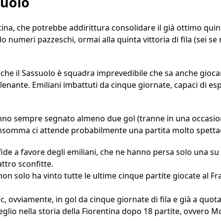
suolo
ina, che potrebbe addirittura consolidare il già ottimo quint
o numeri pazzeschi, ormai alla quinta vittoria di fila (sei 
he il Sassuolo è squadra imprevedibile che sa anche gioca
enante. Emiliani imbattuti da cinque giornate, capaci di e
hanno sempre segnato almeno due gol (tranne in una occasi
nsomma ci attende probabilmente una partita molto spetta
ide a favore degli emiliani, che ne hanno persa solo una su 
ttro sconfitte.
 non solo ha vinto tutte le ultime cinque partite giocate al
c, ovviamente, in gol da cinque giornate di fila e già a quota 
glio nella storia della Fiorentina dopo 18 partite, ovvero M