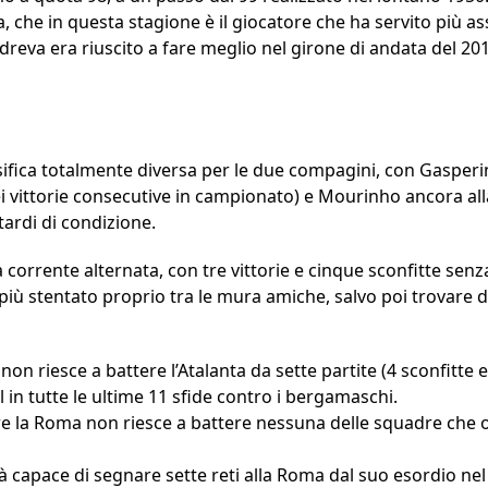
a, che in questa stagione è il giocatore che ha servito più ass
andreva era riuscito a fare meglio nel girone di andata del 20
ssifica totalmente diversa per le due compagini, con Gasper
i vittorie consecutive in campionato) e Mourinho ancora alla 
itardi di condizione.
corrente alternata, con tre vittorie e cinque sconfitte senza
ù stentato proprio tra le mura amiche, salvo poi trovare due
on riesce a battere l’Atalanta da sette partite (4 sconfitte 
in tutte le ultime 11 sfide contro i bergamaschi.
re la Roma non riesce a battere nessuna delle squadre che
già capace di segnare sette reti alla Roma dal suo esordio n