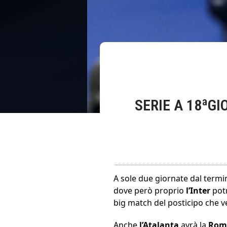
SERIE A 18ªGI
A sole due giornate dal termin
dove però proprio
l’Inter
pot
big match del posticipo che 
Anche
l’Atalanta
avrà la
Ro