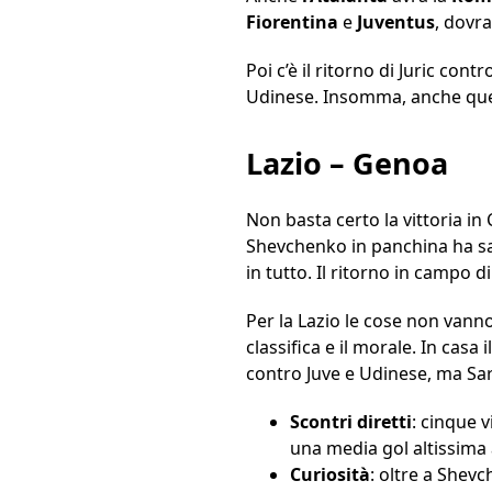
Fiorentina
e
Juventus
, dovr
Poi c’è il ritorno di Juric cont
Udinese. Insomma, anche quest
Lazio – Genoa
Non basta certo la vittoria in
Shevchenko in panchina ha sa
in tutto. Il ritorno in campo d
Per la Lazio le cose non vann
classifica e il morale. In casa
contro Juve e Udinese, ma Sarr
Scontri diretti
: cinque v
una media gol altissima a 
Curiosità
: oltre a Shev