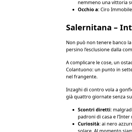
nemmeno una vittoria sul
Occhio a
: Ciro Immobile
Salernitana – In
Non può non tenere banco la 
persino l’esclusione dalla co
A complicare le cose, un osta
Colantuono: un punto in sette g
nel frangente.
Inzaghi di contro vola a gonfie
già quattro giornate senza su
Scontri diretti
: malgrad
padroni di casa e l’Inte
Curiosità
: ai nero azzu
solare. Al momento siamo