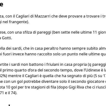
se
zza, con il Cagliari di Mazzarri che deve provare a trovare i
i nel frangente).
se, con una sfilza di pareggi (ben sette nelle ultime 11 gior
 Gotti.
lla dei sardi, che in casa peraltro hanno sempre subito alme
lani fuori invece hanno raccolto solo un punto nelle ultime qu
artite i sardi non battono i friulani in casa propria (q paregg
o il primo quarto d’ora del secondo tempo, dove l’Udinese è 
l 32%) mentre il Cagliari è quella che ha segnato di più (5 su 17
e con un gol potrebbe diventare solo il secondo giocatore d
10 gol per tre stagioni di fila (dopo Gigi Riva che ci riuscì 
71 e il 74).