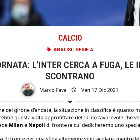
CALCIO
ANALISI
|
SERIE A
ORNATA: L’INTER CERCA A FUGA, LE I
SCONTRANO
Marco Fava
Ven 17 Dic 2021
e del girone d’andata, la situazione in classifica è quanto ma
rebbe questa volta approfittare del turno favorevole che vede 
vede
Milan
e
Napoli
di fronte (a cui dedicheremo uno speci
ma
di fronte per una sfida altamente spettacolare, mentre le a