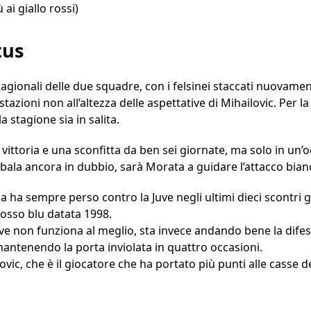
ai giallo rossi)
tus
 stagionali delle due squadre, con i felsinei staccati nuovame
azioni non all’altezza delle aspettative di Mihailovic. Per la
 stagione sia in salita.
 vittoria e una sconfitta da ben sei giornate, ma solo in un’
la ancora in dubbio, sarà Morata a guidare l’attacco bian
na ha sempre perso contro la Juve negli ultimi dieci scontri gi
 rosso blu datata 1998.
Juve non funziona al meglio, sta invece andando bene la difes
mantenendo la porta inviolata in quattro occasioni.
vic, che è il giocatore che ha portato più punti alle casse de