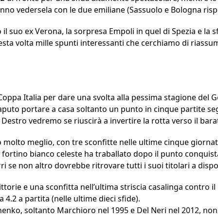
anno vedersela con le due emiliane (Sassuolo e Bologna risp
ro il suo ex Verona, la sorpresa Empoli in quel di Spezia e la s
a volta mille spunti interessanti che cerchiamo di riassume
 Coppa Italia per dare una svolta alla pessima stagione del G
puto portare a casa soltanto un punto in cinque partite s
i Destro vedremo se riuscirà a invertire la rotta verso il bara
o molto meglio, con tre sconfitte nelle ultime cinque gior
 il fortino bianco celeste ha traballato dopo il punto conquis
i se non altro dovrebbe ritrovare tutti i suoi titolari a disp
ittorie e una sconfitta nell’ultima striscia casalinga contro i
4.2 a partita (nelle ultime dieci sfide).
chenko, soltanto Marchioro nel 1995 e Del Neri nel 2012, non 