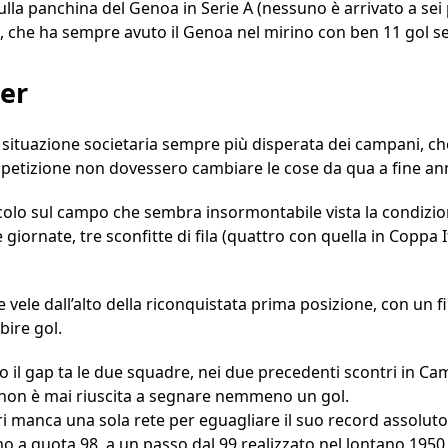
la panchina del Genoa in Serie A (nessuno è arrivato a sei 
, che ha sempre avuto il Genoa nel mirino con ben 11 gol se
ter
situazione societaria sempre più disperata dei campani, ch
mpetizione non dovessero cambiare le cose da qua a fine an
colo sul campo che sembra insormontabile vista la condizio
iornate, tre sconfitte di fila (quattro con quella in Coppa Ita
 vele dall’alto della riconquistata prima posizione, con un filo
bire gol.
o il gap ta le due squadre, nei due precedenti scontri in C
r non è mai riuscita a segnare nemmeno un gol.
rri manca una sola rete per eguagliare il suo record assoluto
 a quota 98, a un passo dal 99 realizzato nel lontano 1950