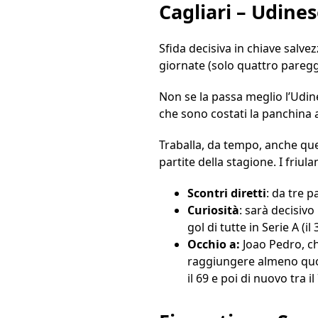
Cagliari – Udine
Sfida decisiva in chiave salve
giornate (solo quattro paregg
Non se la passa meglio l’Udine
che sono costati la panchina a
Traballa, da tempo, anche que
partite della stagione. I friu
Scontri
diretti
: da tre p
Curiosità
: sarà decisiv
gol di tutte in Serie A (i
Occhio a:
Joao Pedro, ch
raggiungere almeno quota 
il 69 e poi di nuovo tra il 