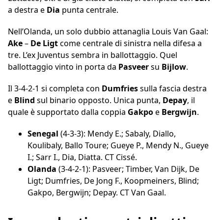
a destra e
Dia
punta centrale.
Nell’Olanda, un solo dubbio attanaglia Louis Van Gaal:
Ake
–
De Ligt
come centrale di sinistra nella difesa a
tre. L’ex Juventus sembra in ballottaggio. Quel
ballottaggio vinto in porta da
Pasveer
su
Bijlow
.
Il 3-4-2-1 si completa con
Dumfries
sulla fascia destra
e
Blind
sul binario opposto. Unica punta,
Depay
, il
quale è supportato dalla coppia
Gakpo
e
Bergwijn
.
Senegal
(4-3-3): Mendy E.; Sabaly, Diallo,
Koulibaly, Ballo Toure; Gueye P., Mendy N., Gueye
I.; Sarr I., Dia, Diatta. CT Cissé.
Olanda
(3-4-2-1): Pasveer; Timber, Van Dijk, De
Ligt; Dumfries, De Jong F., Koopmeiners, Blind;
Gakpo, Bergwijn; Depay. CT Van Gaal.