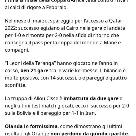
Prima la finale della Coppa d’Africa vinta contro i rivali
ai calci di rigore a Febbraio.
Nel mese di marzo, spareggio per l’accesso a Qatar
2022: successo egiziano al Cairo nella gara di andata
per 1-0 e rimonta per 2-0 nella sfida di ritorno che
consegna il pass per la coppa del mondo a Mané e
compagni.
“I Leoni della Teranga” hanno giocato nell’anno in
corso,
ben 21 gare
tra le varie kermesse. Il bilancio è
molto positivo, con 14 successi, tre pareggi e quattro
sconfitte.
La truppa di Aliou Cisse è
imbattuta da due gare
e
negli ultimi test match giocati, ecco il successo per 2-0
sulla Bolivia e il pareggio per 1-1 in Iran.
Olanda in formissima
, come dimostrano gli ultimi
risultati: gli Orange
non perdono da quindici partite
.