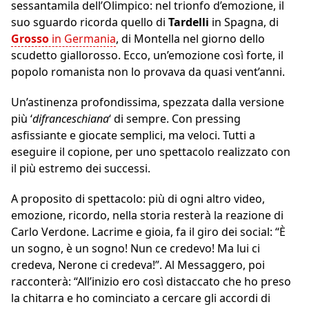
sessantamila dell’Olimpico: nel trionfo d’emozione, il
suo sguardo ricorda quello di
Tardelli
in Spagna, di
Grosso
in Germania
, di Montella nel giorno dello
scudetto giallorosso. Ecco, un’emozione così forte, il
popolo romanista non lo provava da quasi vent’anni.
Un’astinenza profondissima, spezzata dalla versione
più ‘
difranceschiana
‘ di sempre. Con pressing
asfissiante e giocate semplici, ma veloci. Tutti a
eseguire il copione, per uno spettacolo realizzato con
il più estremo dei successi.
A proposito di spettacolo: più di ogni altro video,
emozione, ricordo, nella storia resterà la reazione di
Carlo Verdone. Lacrime e gioia, fa il giro dei social: “È
un sogno, è un sogno! Nun ce credevo! Ma lui ci
credeva, Nerone ci credeva!”. Al Messaggero, poi
racconterà: “All’inizio ero così distaccato che ho preso
la chitarra e ho cominciato a cercare gli accordi di