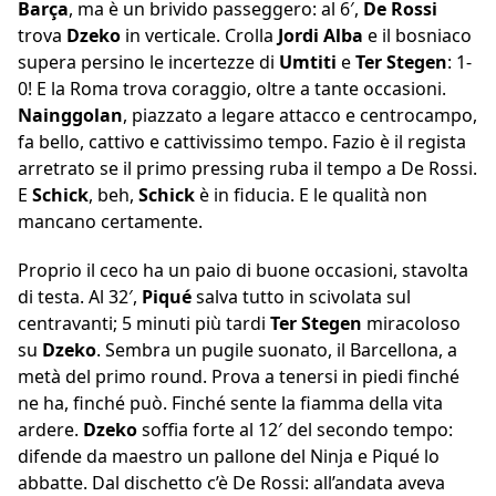
Barça
, ma è un brivido passeggero: al 6′,
De Rossi
trova
Dzeko
in verticale. Crolla
Jordi Alba
e il bosniaco
supera persino le incertezze di
Umtiti
e
Ter Stegen
: 1-
0! E la Roma trova coraggio, oltre a tante occasioni.
Nainggolan
, piazzato a legare attacco e centrocampo,
fa bello, cattivo e cattivissimo tempo. Fazio è il regista
arretrato se il primo pressing ruba il tempo a De Rossi.
E
Schick
, beh,
Schick
è in fiducia. E le qualità non
mancano certamente.
Proprio il ceco ha un paio di buone occasioni, stavolta
di testa. Al 32′,
Piqué
salva tutto in scivolata sul
centravanti; 5 minuti più tardi
Ter Stegen
miracoloso
su
Dzeko
. Sembra un pugile suonato, il Barcellona, a
metà del primo round. Prova a tenersi in piedi finché
ne ha, finché può. Finché sente la fiamma della vita
ardere.
Dzeko
soffia forte al 12′ del secondo tempo:
difende da maestro un pallone del Ninja e Piqué lo
abbatte. Dal dischetto c’è De Rossi: all’andata aveva