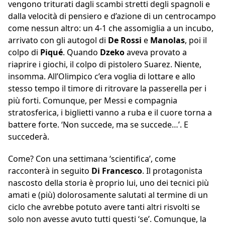
vengono triturati dagli scambi stretti degli spagnoli e
dalla velocità di pensiero e d’azione di un centrocampo
come nessun altro: un 4-1 che assomiglia a un incubo,
arrivato con gli autogol di
De Rossi
e
Manolas
, poi il
colpo di
Piqué
. Quando
Dzeko
aveva provato a
riaprire i giochi, il colpo di pistolero Suarez. Niente,
insomma. All’Olimpico c’era voglia di lottare e allo
stesso tempo il timore di ritrovare la passerella per i
più forti. Comunque, per Messi e compagnia
stratosferica, i biglietti vanno a ruba e il cuore torna a
battere forte. ‘Non succede, ma se succede…’. E
succederà.
Come? Con una settimana ‘scientifica’, come
racconterà in seguito
Di Francesco
. Il protagonista
nascosto della storia è proprio lui, uno dei tecnici più
amati e (più) dolorosamente salutati al termine di un
ciclo che avrebbe potuto avere tanti altri risvolti se
solo non avesse avuto tutti questi ‘se’. Comunque, la