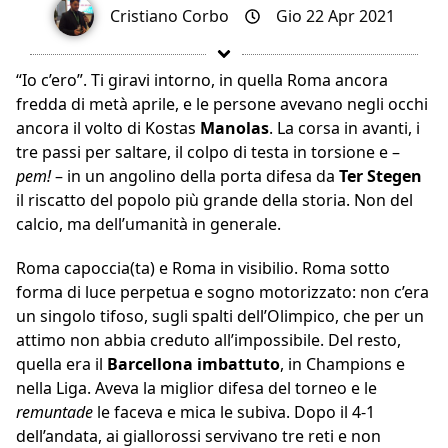
Cristiano Corbo
Gio 22 Apr 2021
“Io c’ero”. Ti giravi intorno, in quella Roma ancora
fredda di metà aprile, e le persone avevano negli occhi
ancora il volto di Kostas
Manolas
. La corsa in avanti, i
tre passi per saltare, il colpo di testa in torsione e –
pem!
– in un angolino della porta difesa da
Ter Stegen
il riscatto del popolo più grande della storia. Non del
calcio, ma dell’umanità in generale.
Roma capoccia(ta) e Roma in visibilio. Roma sotto
forma di luce perpetua e sogno motorizzato: non c’era
un singolo tifoso, sugli spalti dell’Olimpico, che per un
attimo non abbia creduto all’impossibile. Del resto,
quella era il
Barcellona imbattuto
, in Champions e
nella Liga. Aveva la miglior difesa del torneo e le
remuntade
le faceva e mica le subiva. Dopo il 4-1
dell’andata, ai giallorossi servivano tre reti e non