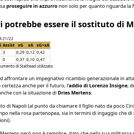
ssa
proseguire in azzurro
non solo per quanto riguarda la N
 potrebbe essere il sostituto di M
 A 21/22
i
Assist
xG
xA
xG+xA
3
0,29
0,12
0,42
0
0,37
0,10
0,47
trumento di Stathead utilizzato
 ad affrontare un impegnativo ricambio generazionale in att
ertezza anche per il futuro, l’
addio di Lorenzo Insigne
, 
 anche con la situazione di
Dries Mertens
.
o di Napoli (al punto da chiamare il figlio nato da poco Cir
empo nella rosa partenopea, sia in termini di ingaggio che d
ioni).
Mertens però non è semplice, dato che nella sua militanza 