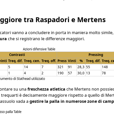
ggiore tra Raspadori e Mertens
atori vanno a concludere in porta in maniera molto simile,
tura
che si registrano le differenze maggiori.
Azioni difensive Table
Contrasti
Pressing
vinti
Treq. dif.
Treq. cen.
Treq. off.
Press
Vinti
%
Treq. dif.
Treq. c
5
14
7
321
91
28,3
55
148
1
4
2
190
57
30,0
13
78
trumento di Stathead utilizzato
contare su una
freschezza atletica
che Mertens non possiede
 trequarti è decisamente maggiore rispetto a quello di Me
 Sassuolo vada a
gestire la palla in numerose zone di cam
so palla Table