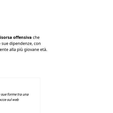
risorsa offensiva
che
le sue dipendenze, con
nte alla più giovane età.
e sue forme tra una
racce sul web