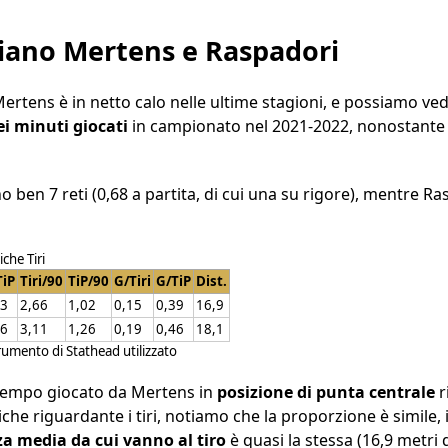
liano Mertens e Raspadori
ertens è in netto calo nelle ultime stagioni, e possiamo v
ei minuti giocati
in campionato nel 2021-2022, nonostante u
o ben 7 reti (0,68 a partita, di cui una su rigore), mentre 
iche Tiri
TiP
Tiri/90
TiP/90
G/Tiri
G/TiP
Dist.
,3
2,66
1,02
0,15
0,39
16,9
,6
3,11
1,26
0,19
0,46
18,1
trumento di Stathead utilizzato
tempo giocato da Mertens in
posizione di punta centrale
r
iche riguardante i tiri, notiamo che la proporzione è simile, 
za media da cui vanno al tiro
è quasi la stessa (16,9 metri 