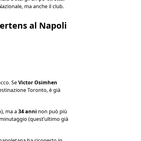
azionale, ma anche il club.
ertens al Napoli
acco. Se
Victor Osimhen
destinazione Toronto, è già
o), ma a
34 anni
non può più
i minutaggio (quest’ultimo già
napoletana ha ricoperto in