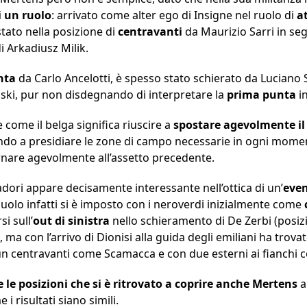
i un ruolo
: arrivato come alter ego di Insigne nel ruolo di
a
stato nella posizione di
centravanti
da Maurizio Sarri in seg
i Arkadiusz Milik.
nta
da Carlo Ancelotti, è spesso stato schierato da Luciano S
inski, pur non disdegnando di interpretare la
prima punta
i
come il belga significa riuscire a
spostare agevolmente il
cendo a presidiare le zone di campo necessarie in ogni mom
rnare agevolmente all’assetto precedente.
adori appare decisamente interessante nell’ottica di un’
even
ssuolo infatti si è imposto con i neroverdi inizialmente come
i sull’
out di sinistra
nello schieramento di De Zerbi (posizi
 ma con l’arrivo di Dionisi alla guida degli emiliani ha trovat
i un centravanti come Scamacca e con due esterni ai fianchi 
e le posizioni che si è ritrovato a coprire anche Mertens
a
 risultati siano simili.