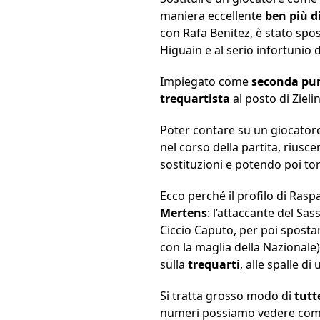
maniera eccellente
ben più d
con Rafa Benitez, è stato spo
Higuain e al serio infortunio d
Impiegato come
seconda pu
trequartista
al posto di Ziel
Poter contare su un giocatore 
nel corso della partita, rius
sostituzioni e potendo poi to
Ecco perché il profilo di Rasp
Mertens
: l’attaccante del Sa
Ciccio Caputo, per poi spostars
con la maglia della Nazionale),
sulla
trequarti
, alle spalle d
Si tratta grosso modo di
tutt
numeri possiamo vedere come i