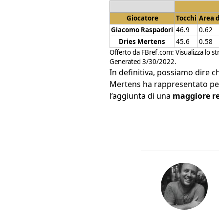
Giocatore
Tocchi
Area d
Giacomo Raspadori
46.9
0.62
Dries Mertens
45.6
0.58
Offerto da
FBref.com
:
Visualizza lo s
Generated 3/30/2022.
In definitiva, possiamo dire c
Mertens ha rappresentato per 
l’aggiunta di una
maggiore res