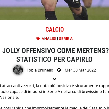
CALCIO
ANALISI
|
SERIE A
N JOLLY OFFENSIVO COME MERTENS?
STATISTICO PER CAPIRLO
Tobia Brunello
Mer 30 Mar 2022
attaccanti azzurri, la nota più positiva è sicuramente rap
suolo capace di imporsi in Serie A nell’arco di brevissimo temp
 Nazionale.
ta così rapida che improvvisamente la maglia del Sassuolo ini