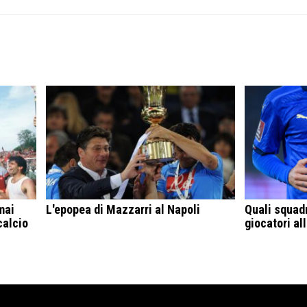
mai
L'epopea di Mazzarri al Napoli
Quali squad
calcio
giocatori al