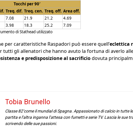
Tocchi per 90′
if.
Treq. dif.
Treq. cen.
Treq. off.
Area off.
7.08
21.9
21.2
4.69
3.98
18.3
25.2
7.09
trumento di Stathead utilizzato
he per caratteristiche Raspadori può essere quell’
eclettica 
tutti gli allenatori che hanno avuto la fortuna di averlo al
istenza e predisposizione al sacrificio
dovuta principalme
Tobia Brunello
Classe 82’come il mundial di Spagna. Appassionato di calcio in tutte l
partita e l’altra inganna l’attesa con fumetti e serie TV. Lascia le sue t
scrivendo delle sue passioni.