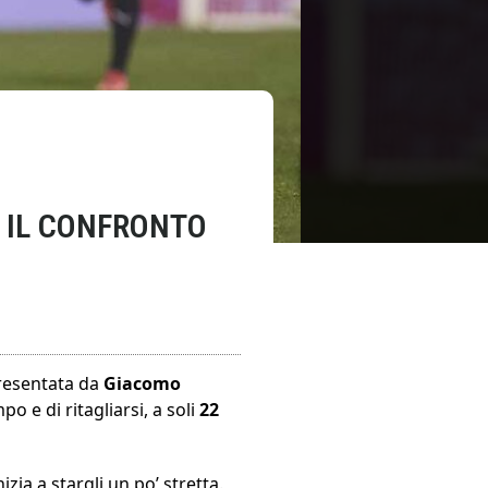
 IL CONFRONTO
presentata da
Giacomo
o e di ritagliarsi, a soli
22
zia a stargli un po’ stretta.