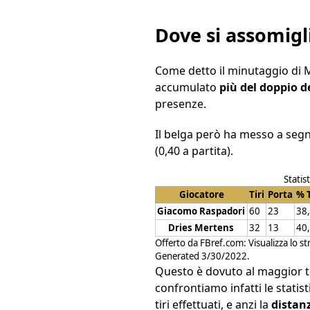
Dove si assomig
Come detto il minutaggio di M
accumulato
più del doppio d
presenze.
Il belga però ha messo a segn
(0,40 a partita).
Statist
Giocatore
Tiri
Porta
% 
Giacomo Raspadori
60
23
38
Dries Mertens
32
13
40
Offerto da
FBref.com
:
Visualizza lo s
Generated 3/30/2022.
Questo è dovuto al maggior 
confrontiamo infatti le statist
tiri effettuati, e anzi la
distan