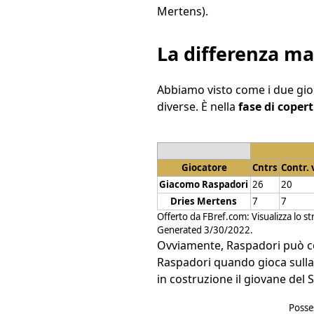
Mertens).
La differenza ma
Abbiamo visto come i due gioc
diverse. È nella
fase di coper
Giocatore
Cntrs
Contr. 
Giacomo Raspadori
26
20
Dries Mertens
7
7
Offerto da
FBref.com
:
Visualizza lo s
Generated 3/30/2022.
Ovviamente, Raspadori può 
Raspadori quando gioca sulla
in costruzione il giovane del
Posses