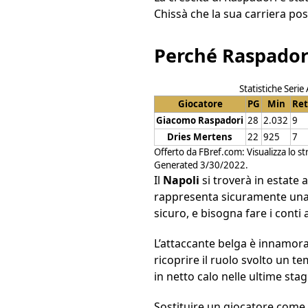
Chissà che la sua carriera po
Perché Raspadori
Statistiche Serie
Giocatore
PG
Min
Ret
Giacomo Raspadori
28
2.032
9
Dries Mertens
22
925
7
Offerto da
FBref.com
:
Visualizza lo s
Generated 3/30/2022.
Il
Napoli
si troverà in estate
rappresenta sicuramente una c
sicuro, e bisogna fare i conti
L’attaccante belga è innamorat
ricoprire il ruolo svolto un t
in netto calo nelle ultime stag
Sostituire un giocatore come 