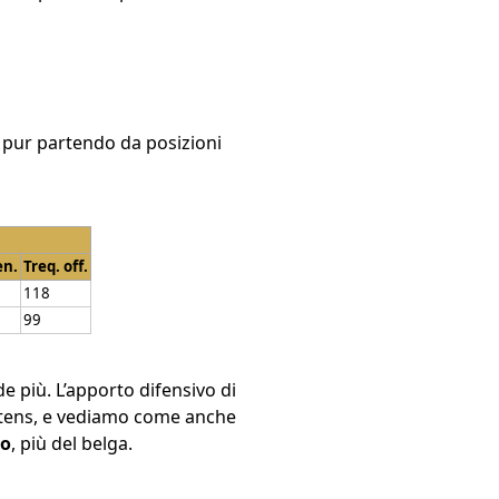
 pur partendo da posizioni
en.
Treq. off.
118
99
 più. L’apporto difensivo di
rtens, e vediamo come anche
po
, più del belga.