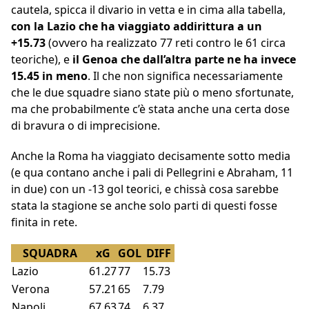
cautela, spicca il divario in vetta e in cima alla tabella,
con la Lazio che ha viaggiato addirittura a un
+15.73
(ovvero ha realizzato 77 reti contro le 61 circa
teoriche), e
il Genoa che dall’altra parte ne ha invece
15.45 in meno
. Il che non significa necessariamente
che le due squadre siano state più o meno sfortunate,
ma che probabilmente c’è stata anche una certa dose
di bravura o di imprecisione.
Anche la Roma ha viaggiato decisamente sotto media
(e qua contano anche i pali di Pellegrini e Abraham, 11
in due) con un -13 gol teorici, e chissà cosa sarebbe
stata la stagione se anche solo parti di questi fosse
finita in rete.
SQUADRA
xG
GOL
DIFF
Lazio
61.27
77
15.73
Verona
57.21
65
7.79
Napoli
67.63
74
6.37