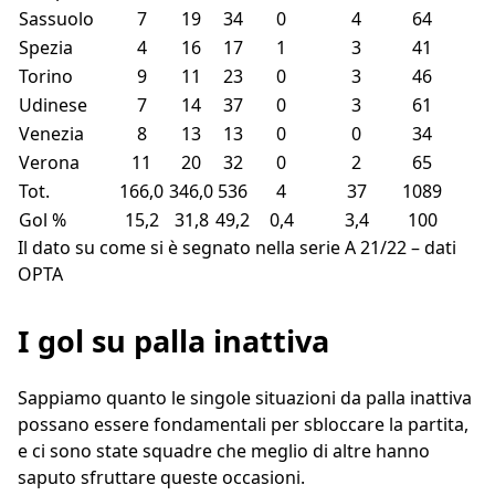
Sassuolo
7
19
34
0
4
64
Spezia
4
16
17
1
3
41
Torino
9
11
23
0
3
46
Udinese
7
14
37
0
3
61
Venezia
8
13
13
0
0
34
Verona
11
20
32
0
2
65
Tot.
166,0
346,0
536
4
37
1089
Gol %
15,2
31,8
49,2
0,4
3,4
100
Il dato su come si è segnato nella serie A 21/22 – dati
OPTA
I gol su palla inattiva
Sappiamo quanto le singole situazioni da palla inattiva
possano essere fondamentali per sbloccare la partita,
e ci sono state squadre che meglio di altre hanno
saputo sfruttare queste occasioni.