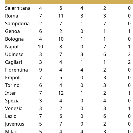
Salernitana
4
6
4
2
0
Roma
7
11
3
3
0
Sampdoria
2
7
1
7
0
Genoa
6
2
0
1
1
Bologna
4
10
1
1
0
Napoli
10
8
0
7
1
Udinese
3
7
3
6
2
Cagliari
3
4
1
1
2
Fiorentina
9
4
4
2
0
Empoli
7
6
0
3
0
Torino
6
4
0
3
0
Inter
7
12
1
2
1
Spezia
3
4
0
4
0
Venezia
3
2
0
3
1
Lazio
7
6
0
6
0
Juventus
5
7
0
2
0
Milan
5
4
4
3
0