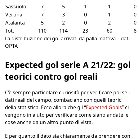
Sassuolo
7
5
1
1
0
Verona
7
3
0
1
0
Atalanta
5
2
0
2
0
Tot.
110
114
23
60
8
La distribuzione dei gol arrivati da palla inattiva – dati
OPTA
Expected gol serie A 21/22: gol
teorici contro gol reali
C’è sempre particolare curiosità per verificare poi se i
dati reali del campo, combaciano con quelli teorici
della statistica. Ecco allora che gli “
Expected Goals
” ci
vengono in aiuto per verificare come siano andate le
cose anche da un altro punto di vista.
E per quanto il dato sia chiaramente da prendere con