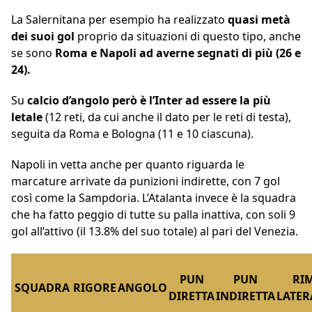
La Salernitana per esempio ha realizzato
quasi metà
dei suoi gol
proprio da situazioni di questo tipo, anche
se sono
Roma e Napoli ad averne segnati di più (26 e
24).
Su
calcio d’angolo però è l’Inter ad essere la più
letale
(12 reti, da cui anche il dato per le reti di testa),
seguita da Roma e Bologna (11 e 10 ciascuna).
Napoli in vetta anche per quanto riguarda le
marcature arrivate da punizioni indirette, con 7 gol
così come la Sampdoria. L’Atalanta invece è la squadra
che ha fatto peggio di tutte su palla inattiva, con soli 9
gol all’attivo (il 13.8% del suo totale) al pari del Venezia.
PUN
PUN
RI
SQUADRA
RIGORE
ANGOLO
DIRETTA
INDIRETTA
LATER