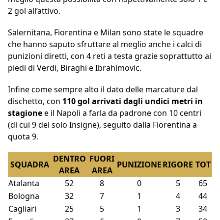
2 gol all’attivo.
Salernitana, Fiorentina e Milan sono state le squadre
che hanno saputo sfruttare al meglio anche i calci di
punizioni diretti, con 4 reti a testa grazie soprattutto ai
piedi di Verdi, Biraghi e Ibrahimovic.
Infine come sempre alto il dato delle marcature dal
dischetto, con
110 gol arrivati dagli undici metri in
stagione
e il Napoli a farla da padrone con 10 centri
(di cui 9 del solo Insigne), seguito dalla Fiorentina a
quota 9.
DENTRO
FUORI
SQUADRA
PUNIZIONE
RIGORE
TOT
AREA
AREA
Atalanta
52
8
0
5
65
Bologna
32
7
1
4
44
Cagliari
25
5
1
3
34