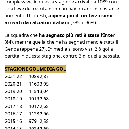
complessive, in questa stagione arrivato a 1089 con
una lieve decrescita dopo un paio di anni di costante
aumento. Di questi,
appena più di un terzo sono
arrivati da calciatori italiani
(385, il 36%).
La squadra che
ha segnato più reti è stata l’Inter
(84)
, mentre quella che ne ha segnati meno è stata il
Genoa (appena 27). In media si sono visti 2.8 gol a
partita in questa stagione, contro 3 di quella passata.
STAGIONE
GOL
MEDIA GOL
2021-22
1089
2,87
2020-21
1160
3,05
2019-20
1154
3,04
2018-19
1019
2,68
2017-18
1017
2,68
2016-17
1123
2,96
2015-16
979
2,58
2014-15
1024
2,69