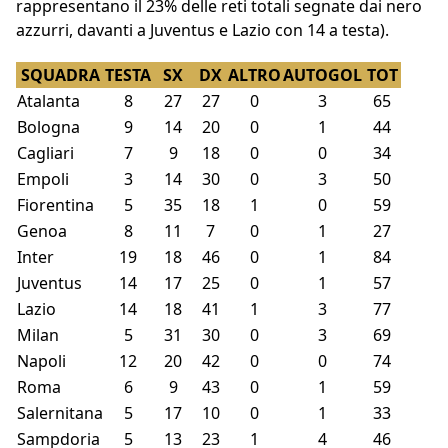
rappresentano il 23% delle reti totali segnate dai nero
azzurri, davanti a Juventus e Lazio con 14 a testa).
SQUADRA
TESTA
SX
DX
ALTRO
AUTOGOL
TOT
Atalanta
8
27
27
0
3
65
Bologna
9
14
20
0
1
44
Cagliari
7
9
18
0
0
34
Empoli
3
14
30
0
3
50
Fiorentina
5
35
18
1
0
59
Genoa
8
11
7
0
1
27
Inter
19
18
46
0
1
84
Juventus
14
17
25
0
1
57
Lazio
14
18
41
1
3
77
Milan
5
31
30
0
3
69
Napoli
12
20
42
0
0
74
Roma
6
9
43
0
1
59
Salernitana
5
17
10
0
1
33
Sampdoria
5
13
23
1
4
46