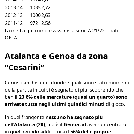
2013-14
1035
2,72
2012-13
1000
2,63
2011-12
972
2,56
La media gol complessiva nella serie A 21/22 – dati
OPTA
Atalanta e Genoa da zona
“Cesarini”
Curioso anche approfondire quali sono stati i momenti
della partita in cui si è segnato di più, scoprendo che
ben
il 23.6% delle marcature (quasi un quarto) sono
arrivate tutte negli ultimi quindici minuti
di gioco.
In quel frangente
nessuno ha segnato più
dell’Atalanta (20)
, ma è
il Genoa
ad aver concentrato
in quel periodo addirittura
il 56% delle proprie