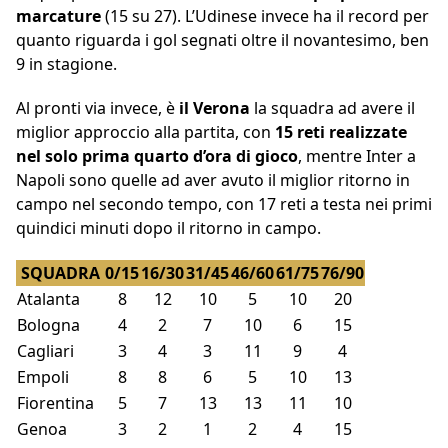
marcature
(15 su 27). L’Udinese invece ha il record per
quanto riguarda i gol segnati oltre il novantesimo, ben
9 in stagione.
Al pronti via invece, è
il Verona
la squadra ad avere il
miglior approccio alla partita, con
15 reti realizzate
nel solo prima quarto d’ora di gioco
, mentre Inter a
Napoli sono quelle ad aver avuto il miglior ritorno in
campo nel secondo tempo, con 17 reti a testa nei primi
quindici minuti dopo il ritorno in campo.
SQUADRA
0/15
16/30
31/45
46/60
61/75
76/90
Atalanta
8
12
10
5
10
20
Bologna
4
2
7
10
6
15
Cagliari
3
4
3
11
9
4
Empoli
8
8
6
5
10
13
Fiorentina
5
7
13
13
11
10
Genoa
3
2
1
2
4
15