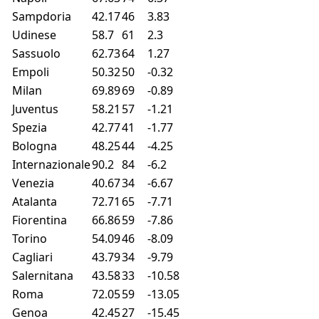
Sampdoria
42.17
46
3.83
Udinese
58.7
61
2.3
Sassuolo
62.73
64
1.27
Empoli
50.32
50
-0.32
Milan
69.89
69
-0.89
Juventus
58.21
57
-1.21
Spezia
42.77
41
-1.77
Bologna
48.25
44
-4.25
Internazionale
90.2
84
-6.2
Venezia
40.67
34
-6.67
Atalanta
72.71
65
-7.71
Fiorentina
66.86
59
-7.86
Torino
54.09
46
-8.09
Cagliari
43.79
34
-9.79
Salernitana
43.58
33
-10.58
Roma
72.05
59
-13.05
Genoa
42.45
27
-15.45