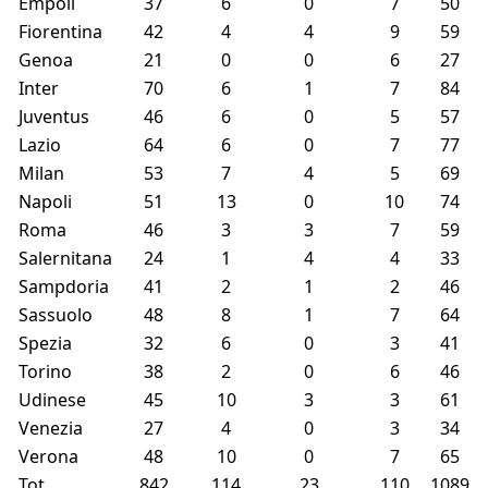
Empoli
37
6
0
7
50
Fiorentina
42
4
4
9
59
Genoa
21
0
0
6
27
Inter
70
6
1
7
84
Juventus
46
6
0
5
57
Lazio
64
6
0
7
77
Milan
53
7
4
5
69
Napoli
51
13
0
10
74
Roma
46
3
3
7
59
Salernitana
24
1
4
4
33
Sampdoria
41
2
1
2
46
Sassuolo
48
8
1
7
64
Spezia
32
6
0
3
41
Torino
38
2
0
6
46
Udinese
45
10
3
3
61
Venezia
27
4
0
3
34
Verona
48
10
0
7
65
Tot.
842
114
23
110
1089