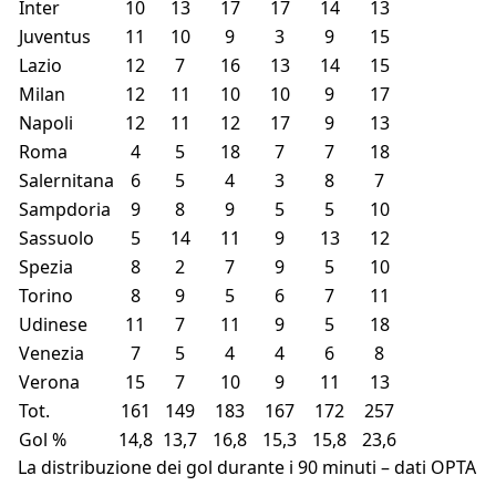
Inter
10
13
17
17
14
13
Juventus
11
10
9
3
9
15
Lazio
12
7
16
13
14
15
Milan
12
11
10
10
9
17
Napoli
12
11
12
17
9
13
Roma
4
5
18
7
7
18
Salernitana
6
5
4
3
8
7
Sampdoria
9
8
9
5
5
10
Sassuolo
5
14
11
9
13
12
Spezia
8
2
7
9
5
10
Torino
8
9
5
6
7
11
Udinese
11
7
11
9
5
18
Venezia
7
5
4
4
6
8
Verona
15
7
10
9
11
13
Tot.
161
149
183
167
172
257
Gol %
14,8
13,7
16,8
15,3
15,8
23,6
La distribuzione dei gol durante i 90 minuti – dati OPTA