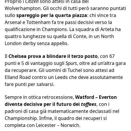
Proprio i
Citizen
sono attesi in casa del
Wolverhampton. Gli occhi di tutti però saranno puntati
sullo
spareggio per la quarta piazza
: chi vince tra
Arsenal e Tottenham fa tre passi decisivi verso la
qualificazione in Champions. La squadra di Arteta ha
quattro lunghezze su quella di Conte, in un North
London derby senza appello.
Il
Chelsea prova a blindare il terzo posto
, con 67
punti e 5 di vantaggio sugli
Spurs
, oltre ad un’altra gara
da recuperare. Gli uomini di Tuchel sono attesi ad
Elland Road contro un Leeds che deve assolutamente
fare punti per salvarsi.
Sempre in ottica retrocessione,
Watford – Everton
diventa decisiva per il futuro dei
toffees
, con i
padroni di casa già matematicamente declassati nel
Championship. Infine, il quadro dei recuperi si
completa con Leicester – Norwich.