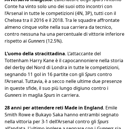
Conte ha vinto solo uno dei suoi otto incontri con
l’Arsenal in tutte le competizioni (4N, 3P), tutti con il
Chelsea tra il 2016 e il 2018. Tra le squadre affrontate
almeno cinque volte nella sua carriera da tecnico,
contro nessuna ha una percentuale di vittorie inferiore
rispetto ai
Gunners
(12.5%).
L’uomo della stracittadina
. L’attaccante del
Tottenham Harry Kane è il capocannoniere nella storia
del derby del Nord di Londra in tutte le competizioni,
segnando 11 gol in 16 partite con gli
Spurs
contro
l’Arsenal. Tuttavia, è a secco nelle ultime due presenze
in queste sfide, il suo più lungo digiuno contro i
Gunners
in maglia
Spurs
in carriera.
28 anni per attendere reti Made in England
. Emile
Smith Rowe e Bukayo Saka hanno entrambi segnato
nella vittoria per 3-1 dell’Arsenal contro gli
Spurs
all’andata. L’ultimo inglese a segnare con i
Gunners
sia