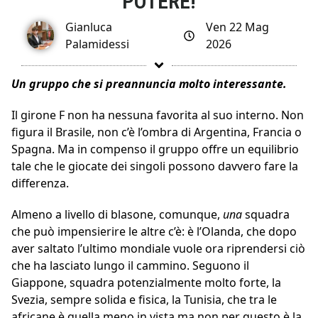
POTERE!
Gianluca
Ven 22 Mag
Palamidessi
2026
Un gruppo che si preannuncia molto interessante.
Il girone F non ha nessuna favorita al suo interno. Non
figura il Brasile, non c’è l’ombra di Argentina, Francia o
Spagna. Ma in compenso il gruppo offre un equilibrio
tale che le giocate dei singoli possono davvero fare la
differenza.
Almeno a livello di blasone, comunque,
una
squadra
che può impensierire le altre c’è: è l’Olanda, che dopo
aver saltato l’ultimo mondiale vuole ora riprendersi ciò
che ha lasciato lungo il cammino. Seguono il
Giappone, squadra potenzialmente molto forte, la
Svezia, sempre solida e fisica, la Tunisia, che tra le
africane è quella meno in vista ma non per questo è la