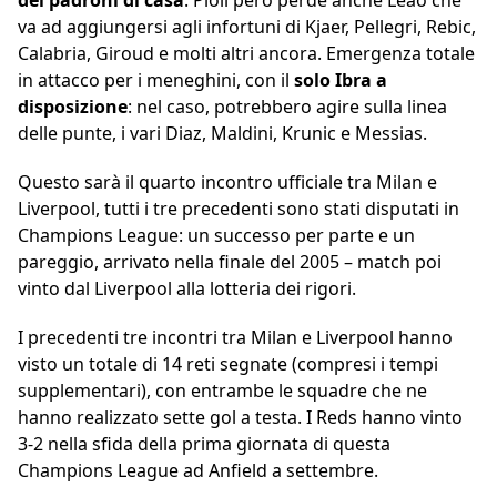
dei padroni di casa
. Pioli però perde anche Leao che
va ad aggiungersi agli infortuni di Kjaer, Pellegri, Rebic,
Calabria, Giroud e molti altri ancora. Emergenza totale
in attacco per i meneghini, con il
solo Ibra a
disposizione
: nel caso, potrebbero agire sulla linea
delle punte, i vari Diaz, Maldini, Krunic e Messias.
Questo sarà il quarto incontro ufficiale tra Milan e
Liverpool, tutti i tre precedenti sono stati disputati in
Champions League: un successo per parte e un
pareggio, arrivato nella finale del 2005 – match poi
vinto dal Liverpool alla lotteria dei rigori.
I precedenti tre incontri tra Milan e Liverpool hanno
visto un totale di 14 reti segnate (compresi i tempi
supplementari), con entrambe le squadre che ne
hanno realizzato sette gol a testa. I Reds hanno vinto
3-2 nella sfida della prima giornata di questa
Champions League ad Anfield a settembre.