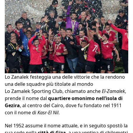
Lo Zanalek festeggia una delle vittorie che la rendono
una delle squadre più titolate al mondo
Lo Zamalek Sporting Club, chiamato anche
El-Zamalek
,
prende il nome dal
quartiere omonimo nell’isola di
Gezira
, al centro del Cairo, dove fu fondato nel 1911
con il nome di
Kasr-El Nil
.
Nel 1952 assume il nome attuale, e in seguito spostò la
sua sede nella
città di Giza
, a una ventina di chilometri