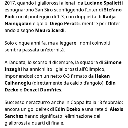
2017, quando i giallorossi allenati da
Luciano Spalletti
espugnarono San Siro sconfiggendo l’Inter di
Stefano
Pioli
con il punteggio di 1-3, con doppietta di
Radja
Nainggolan
e gol di
Diego Perotti
, mentre per l’Inter
andò a segno
Mauro Icardi
.
Solo cinque anni fa, ma a leggere i nomi coinvolti
sembra passata un’eternità.
All’andata, lo scorso 4 dicembre, la squadra di
Simone
Inzaghi
ha annichilito i giallorossi all’Olimpico,
imponendosi con un netto 0-3 firmato da
Hakan
Calhanoglu
(direttamente da calcio d’angolo),
Edin
Dzeko
e
Denzel Dumfries
.
Successo nerazzurro anche in Coppa Italia l’8 febbraio:
ancora un gol dell’ex di
Edin Dzeko
e una rete di
Alexis
Sanchez
hanno significato l’eliminazione dei
giallorossi a quarti di finale.