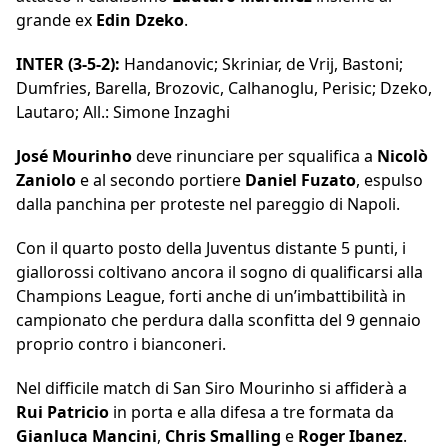
grande ex
Edin Dzeko
.
INTER (3-5-2):
Handanovic; Skriniar, de Vrij, Bastoni;
Dumfries, Barella, Brozovic, Calhanoglu, Perisic; Dzeko,
Lautaro; All.: Simone Inzaghi
José Mourinho
deve rinunciare per squalifica a
Nicolò
Zaniolo
e al secondo portiere
Daniel Fuzato
, espulso
dalla panchina per proteste nel pareggio di Napoli.
Con il quarto posto della Juventus distante 5 punti, i
giallorossi coltivano ancora il sogno di qualificarsi alla
Champions League, forti anche di un’imbattibilità in
campionato che perdura dalla sconfitta del 9 gennaio
proprio contro i bianconeri.
Nel difficile match di San Siro Mourinho si affiderà a
Rui Patricio
in porta e alla difesa a tre formata da
Gianluca Mancini
,
Chris Smalling
e
Roger Ibanez
.