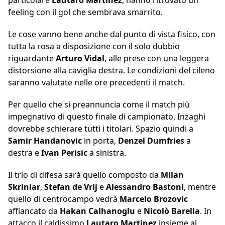
particolare
Lautaro Martinez
, hanno ritrovato un
feeling con il gol che sembrava smarrito.
Le cose vanno bene anche dal punto di vista fisico, con
tutta la rosa a disposizione con il solo dubbio
riguardante
Arturo Vidal
, alle prese con una leggera
distorsione alla caviglia destra. Le condizioni del cileno
saranno valutate nelle ore precedenti il match.
Per quello che si preannuncia come il match più
impegnativo di questo finale di campionato, Inzaghi
dovrebbe schierare tutti i titolari. Spazio quindi a
Samir Handanovic
in porta,
Denzel Dumfries
a
destra e
Ivan Perisic
a sinistra.
Il trio di difesa sarà quello composto da
Milan
Skriniar
,
Stefan de Vrij
e
Alessandro Bastoni
, mentre
quello di centrocampo vedrà
Marcelo Brozovic
affiancato da
Hakan Calhanoglu
e
Nicolò Barella
. In
attacco il caldissimo
Lautaro Martinez
insieme al