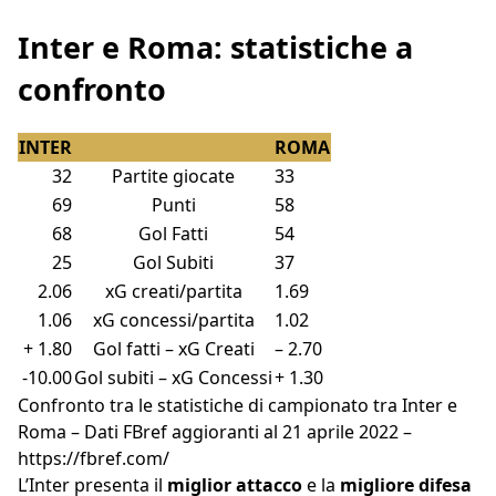
Inter e Roma: statistiche a
confronto
INTER
ROMA
32
Partite giocate
33
69
Punti
58
68
Gol Fatti
54
25
Gol Subiti
37
2.06
xG creati/partita
1.69
1.06
xG concessi/partita
1.02
+ 1.80
Gol fatti – xG Creati
– 2.70
-10.00
Gol subiti – xG Concessi
+ 1.30
Confronto tra le statistiche di campionato tra Inter e
Roma – Dati FBref aggioranti al 21 aprile 2022 –
https://fbref.com/
L’Inter presenta il
miglior attacco
e la
migliore difesa