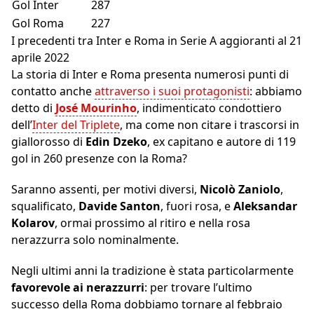
Gol Inter
287
Gol Roma
227
I precedenti tra Inter e Roma in Serie A aggioranti al 21
aprile 2022
La storia di Inter e Roma presenta numerosi punti di
contatto anche
attraverso i suoi protagonisti
: abbiamo
detto di
José Mourinho
, indimenticato condottiero
dell’
Inter del Triplete
, ma come non citare i trascorsi in
giallorosso di
Edin Dzeko
, ex capitano e autore di 119
gol in 260 presenze con la Roma?
Saranno assenti, per motivi diversi,
Nicolò Zaniolo
,
squalificato,
Davide Santon
, fuori rosa, e
Aleksandar
Kolarov
, ormai prossimo al ritiro e nella rosa
nerazzurra solo nominalmente.
Negli ultimi anni la tradizione è stata particolarmente
favorevole ai nerazzurri
: per trovare l’ultimo
successo della Roma dobbiamo tornare al febbraio