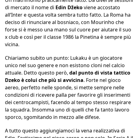
Un matrimonio praticamente fatto. Da diverse sessioni
di mercato il nome di
Edin Džeko
viene accostato
all’Inter e questa volta sembra tutto fatto. La Roma ha
deciso di rinunciare al bosniaco, con Mourinho che
forse si è messo una mano sul cuore per aiutare il suo
x club e così per il classe 1986 la Pinetina è sempre più
vicina.
Chiariamo subito un punto: Lukaku è un giocatore
unico nel suo genere e non esistono cloni nel calcio
attuale. Detto questo però,
dal punto di vista tattico
Dzeko è colui che più si avvicina
. Forte nel gioco
aereo, perfetto nelle sponde, si mette sempre nelle
condizioni di ricevere palla per favorire gli inserimenti
dei centrocampisti, facendo al tempo stesso respirare
la squadra. Insomma uno di quelli che fa tanto lavoro
sporco, sgomitando in mezzo alle difese.
A tutto questo aggiungiamoci la vena realizzativa di