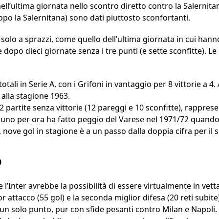
nell’ultima giornata nello scontro diretto contro la Salernitan
opo la Salernitana) sono dati piuttosto sconfortanti.
solo a sprazzi, come quello dell’ultima giornata in cui hann
 dopo dieci giornate senza i tre punti (e sette sconfitte). Le
 totali in Serie A, con i Grifoni in vantaggio per 8 vittorie a 4.
 alla stagione 1963.
i 22 partite senza vittorie (12 pareggi e 10 sconfitte), rappre
suno per ora ha fatto peggio del Varese nel 1971/72 quando 
, nove gol in stagione è a un passo dalla doppia cifra per il 
o
’Inter avrebbe la possibilità di essere virtualmente in vetta 
r attacco (55 gol) e la seconda miglior difesa (20 reti subi
 un solo punto, pur con sfide pesanti contro Milan e Napoli.