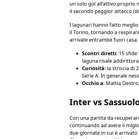
un solo gol all’attivo proprio 
il secondo peggior attacco (d
I lagunari hanno fatto meglio 
il Torino, tornando a respirare
arrivate entrambe fuori casa.
Scontri diretti
: 15 sfide
laguna risale addirittura
Curiosità
: la striscia d
Serie A. In generale nes
Occhio a
: Mattia Destro
Inter vs Sassuol
Con una partita da recuperare l
continuando ad avere il miglio
due giornate in cui è arrivato