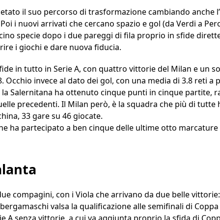
etato il suo percorso di trasformazione cambiando anche l’u
 Poi i nuovi arrivati che cercano spazio e gol (da Verdi a Per
cino specie dopo i due pareggi di fila proprio in sfide dire
ire i giochi e dare nuova fiducia.
fide in tutto in Serie A, con quattro vittorie del Milan e un 
Occhio invece al dato dei gol, con una media di 3.8 reti a pa
, la Salernitana ha ottenuto cinque punti in cinque partite, 
elle precedenti. Il Milan però, è la squadra che più di tutte 
nchina, 33 gare su 46 giocate.
he ha partecipato a ben cinque delle ultime otto marcature 
alanta
due compagini, con i Viola che arrivano da due belle vittori
bergamaschi valsa la qualificazione alle semifinali di Coppa I
ie A senza vittorie, a cui va aggiunta proprio la sfida di Cop