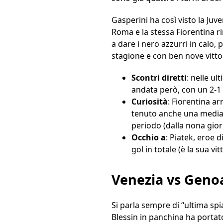
Gasperini ha così visto la Juv
Roma e la stessa Fiorentina r
a dare i nero azzurri in calo, 
stagione e con ben nove vittor
Scontri diretti
: nelle ul
andata però, con un 2-1 
Curiosità
: Fiorentina ar
tenuto anche una media go
periodo (dalla nona giorn
Occhio a
: Piatek, eroe 
gol in totale (è la sua vit
Venezia vs Geno
Si parla sempre di “ultima spi
Blessin in panchina ha portat