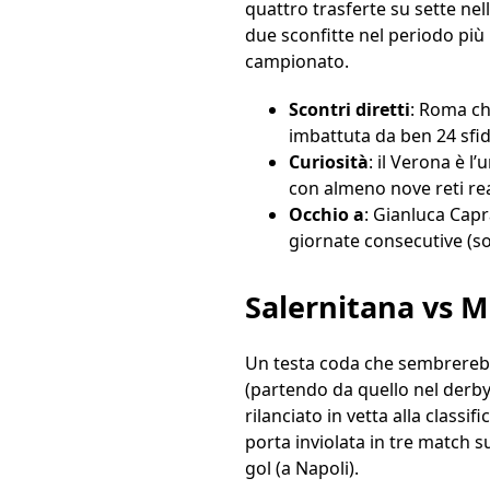
quattro trasferte su sette nel
due sconfitte nel periodo più
campionato.
Scontri diretti
: Roma che
imbattuta da ben 24 sfide
Curiosità
: il Verona è l
con almeno nove reti rea
Occhio a
: Gianluca Capr
giornate consecutive (so
Salernitana vs M
Un testa coda che sembrerebbe 
(partendo da quello nel derby
rilanciato in vetta alla classi
porta inviolata in tre match 
gol (a Napoli).