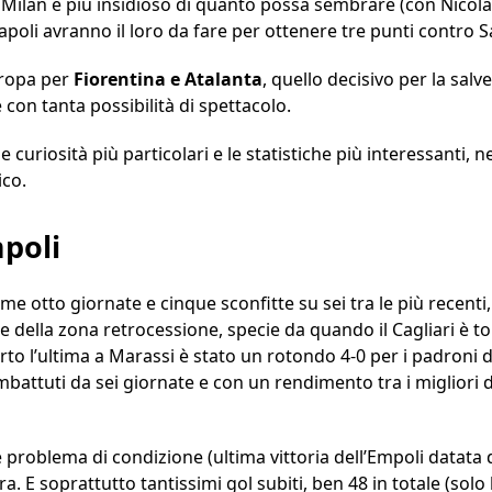
e Milan è più insidioso di quanto possa sembrare (con Nicola
oli avranno il loro da fare per ottenere tre punti contro Sa
uropa per
Fiorentina e Atalanta
, quello decisivo per la sal
e con tanta possibilità di spettacolo.
 curiosità più particolari e le statistiche più interessanti,
ico.
poli
time otto giornate e cinque sconfitte su sei tra le più recent
e della zona retrocessione, specie da quando il Cagliari è t
rto l’ultima a Marassi è stato un rotondo 4-0 per i padroni d
imbattuti da sei giornate e con un rendimento tra i migliori d
 problema di condizione (ultima vittoria dell’Empoli datata
ra. E soprattutto tantissimi gol subiti, ben 48 in totale (solo 