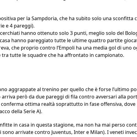
 positiva per la Sampdoria, che ha subito solo una sconfitta 
rie e 4 pareggi).
lucerchiati hanno ottenuto solo 3 punti, meglio solo del Bolog
i casa hanno pareggiato tutte le ultime quattro partite gioca
eva, che proprio contro l’Empoli ha una media gol di uno og
re tra tutte le squadre che ha affrontato in campionato.
 aggrappate al trenino per quello che è forse l’ultimo pos
rriva però da due pareggi di fila contro avversari alla po
conferma ottima realtà soprattutto in fase offensiva, dove h
acco della Serie A).
nfitte in casa in questa stagione, ma non ha mai perso contr
atti sono arrivate contro Juventus, Inter e Milan). I veneti in