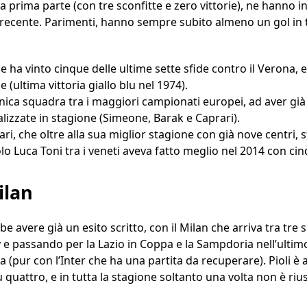
la prima parte (con tre sconfitte e zero vittorie), ne hanno i
 recente. Parimenti, hanno sempre subito almeno un gol in t
 ha vinto cinque delle ultime sette sfide contro il Verona, e
 (ultima vittoria giallo blu nel 1974).
’unica squadra tra i maggiori campionati europei, ad aver gi
lizzate in stagione (Simeone, Barak e Caprari).
ari, che oltre alla sua miglior stagione con già nove centri, 
lo Luca Toni tra i veneti aveva fatto meglio nel 2014 con cin
ilan
avere già un esito scritto, con il Milan che arriva tra tre s
 e passando per la Lazio in Coppa e la Sampdoria nell’ultim
fica (pur con l’Inter che ha una partita da recuperare). Pioli 
su quattro, e in tutta la stagione soltanto una volta non è 