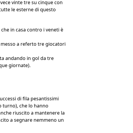
nvece vinte tre su cinque con
utte le esterne di questo
 che in casa contro i veneti è
à messo a referto tre giocatori
sta andando in gol da tre
que giornate).
uccessi di fila pesantissimi
o turno), che lo hanno
è anche riuscito a mantenere la
riuscito a segnare nemmeno un