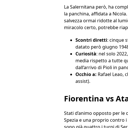
La Salernitana però, ha compl
la panchina, affidata a Nicola.
salvezza ormai ridotte al lumi
miracolo certo, potrebbe riapr
Scontri diretti
: cinque s
datato però giugno 1948. 
Curiosità
: nel solo 2022
media rispetto a tutte qu
dall’arrivo di Pioli in pa
Occhio a:
Rafael Leao, c
assist).
Fiorentina vs At
Stati d’animo opposto per le 
Spezia e una proprio contro i 
sono già quattro i turni di Ser