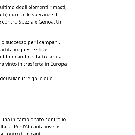
ltimo degli elementi rimasti,
otti) ma con le speranze di
tte contro Spezia e Genoa. Un
solo successo per i campani,
rtita in queste sfide.
raddoppiando di fatto la sua
ha vinto in trasferta in Europa
del Milan (tre gol e due
e: una in campionato contro lo
talia. Per l’Atalanta invece
pa contro i toscani.