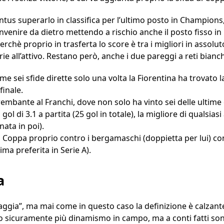
entus superarlo in classifica per l’ultimo posto in Champions,
invenire da dietro mettendo a rischio anche il posto fisso 
perchè proprio in trasferta lo score è tra i migliori in assolu
ie all’attivo. Restano però, anche i due pareggi a reti bianch
time sei sfide dirette solo una volta la Fiorentina ha trovato l
finale.
rembante al Franchi, dove non solo ha vinto sei delle ultime
l di 3.1 a partita (25 gol in totale), la migliore di qualsias
ata in poi).
di Coppa proprio contro i bergamaschi (doppietta per lui) con
tima preferita in Serie A).
a
aggia”, ma mai come in questo caso la definizione è calzante 
o sicuramente più dinamismo in campo, ma a conti fatti sono 