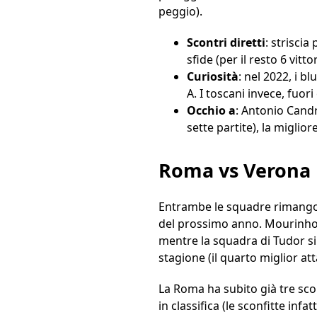
peggio).
Scontri diretti
: striscia
sfide (per il resto 6 vitto
Curiosità
: nel 2022, i b
A. I toscani invece, fuor
Occhio a
: Antonio Candr
sette partite), la miglio
Roma vs Verona
Entrambe le squadre rimangono
del prossimo anno. Mourinho a
mentre la squadra di Tudor si 
stagione (il quarto miglior att
La Roma ha subito già tre sco
in classifica (le sconfitte inf