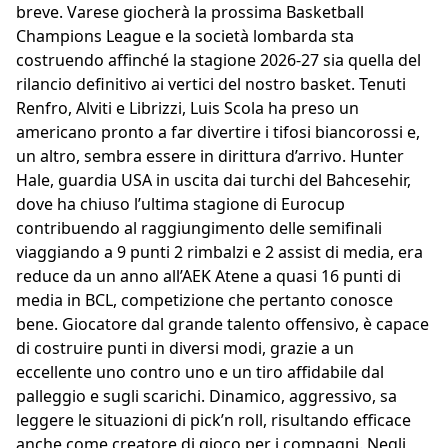
breve. Varese giocherà la prossima Basketball
Champions League e la società lombarda sta
costruendo affinché la stagione 2026-27 sia quella del
rilancio definitivo ai vertici del nostro basket. Tenuti
Renfro, Alviti e Librizzi, Luis Scola ha preso un
americano pronto a far divertire i tifosi biancorossi e,
un altro, sembra essere in dirittura d’arrivo. Hunter
Hale, guardia USA in uscita dai turchi del Bahcesehir,
dove ha chiuso l’ultima stagione di Eurocup
contribuendo al raggiungimento delle semifinali
viaggiando a 9 punti 2 rimbalzi e 2 assist di media, era
reduce da un anno all’AEK Atene a quasi 16 punti di
media in BCL, competizione che pertanto conosce
bene. Giocatore dal grande talento offensivo, è capace
di costruire punti in diversi modi, grazie a un
eccellente uno contro uno e un tiro affidabile dal
palleggio e sugli scarichi. Dinamico, aggressivo, sa
leggere le situazioni di pick’n roll, risultando efficace
anche come creatore di gioco per i compagni. Negli