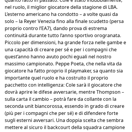
quanto fatto in passato. Cole è stato indubbiamente,
nel ruolo, il miglior giocatore della stagione di LBA.
L’esterno americano ha condotto – a volte quasi da
solo – la Reyer Venezia fino alla finale scudetto (persa
proprio contro l’EA7), dando prova di estrema
continuità durante tutto l’anno sportivo orogranata.
Piccolo per dimensioni, ha grande forza nelle gambe e
una capacità di creare per sé e per i compagni che
quest’anno hanno avuto pochi eguali nel nostro
massimo campionato. Peppe Poeta, che nella vita da
giocatore ha fatto proprio il playmaker, sa quanto sia
importante quel ruolo e ha costruito il proprio
pacchetto con intelligenza: Cole sarà il giocatore che
dovrà aprire le difese avversarie, mentre Thompson –
sulla carta il cambio – potrà fare da collante con la
seconda unit biancorossa, essendo in grado di creare
(più per i compagni che per sé) e di difendere forte
sugli esterni avversari. Una doppia scelta che sembra
mettere al sicuro il backcourt della squadra campione