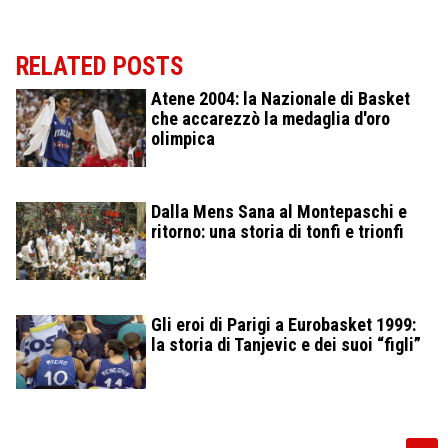
RELATED POSTS
Atene 2004: la Nazionale di Basket
che accarezzò la medaglia d'oro
olimpica
Dalla Mens Sana al Montepaschi e
ritorno: una storia di tonfi e trionfi
Gli eroi di Parigi a Eurobasket 1999:
la storia di Tanjevic e dei suoi “figli”