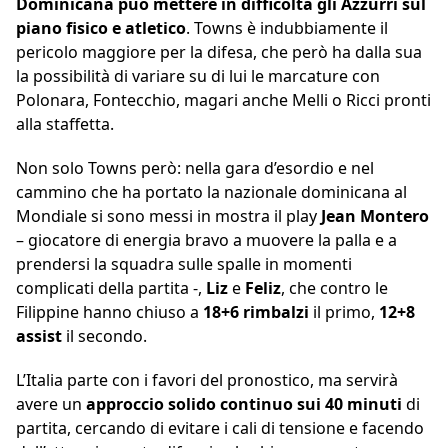
Dominicana può mettere in difficoltà gli Azzurri sul
piano fisico e atletico
. Towns è indubbiamente il
pericolo maggiore per la difesa, che però ha dalla sua
la possibilità di variare su di lui le marcature con
Polonara, Fontecchio, magari anche Melli o Ricci pronti
alla staffetta.
Non solo Towns però: nella gara d’esordio e nel
cammino che ha portato la nazionale dominicana al
Mondiale si sono messi in mostra il play
Jean
Montero
– giocatore di energia bravo a muovere la palla e a
prendersi la squadra sulle spalle in momenti
complicati della partita -,
Liz
e
Feliz
, che contro le
Filippine hanno chiuso a
18+6 rimbalzi
il primo,
12+8
assist
il secondo.
L’Italia parte con i favori del pronostico, ma servirà
avere un
approccio solido continuo sui 40 minuti
di
partita, cercando di evitare i cali di tensione e facendo