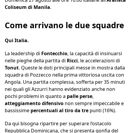
Domenica 27 agosto alle ore 10.00 italiane all’
Araneta
Coliseum di Manila
.
Come arrivano le due squadre
Qui Italia.
La leadership di
Fontecchio
, la capacità di insinuarsi
nelle pieghe della partita di
Ricci
, le accelerazioni di
Tonut
. Queste le doti principali messe in mostra dalla
squadra di Pozzecco nella prima vittoriosa uscita con
Angola. Una partita complessa, sofferta per 35 minuti
nei quali gli Azzurri hanno evidenziato anche non
pochi problemi in quanto a
palle perse
,
atteggiamento difensivo
non sempre impeccabile e
bassissime
percentuali al tiro da tre
punti (16%).
Da qui bisogna ripartire per superare l’ostacolo
Repubblica Dominicana, che si presenta gonfia del