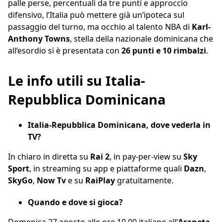
palle perse, percentuali da tre punti e approccio
difensivo, l’Italia può mettere già un’ipoteca sul
passaggio del turno, ma occhio al talento NBA di
Karl-
Anthony Towns
, stella della nazionale dominicana che
all’esordio si è presentata con
26 punti e 10 rimbalzi
.
Le info utili su Italia-
Repubblica Dominicana
Italia-Repubblica Dominicana, dove vederla in
TV?
In chiaro in diretta su
Rai 2
, in pay-per-view su
Sky
Sport
, in streaming su app e piattaforme quali
Dazn
,
SkyGo
,
Now Tv
e su
RaiPlay
gratuitamente.
Quando e dove si gioca?