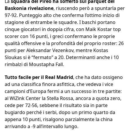
La
squadra del Pireo ha sofferto sul parquet del
Baskonia rivelazione
, riuscendo però a spuntarla per
97-92. Punteggio alto che conferma l’ottimo inizio di
stagione di entrambe le squadre. I baschi portano
cinque giocatori in doppia cifra, con Maik Kostar top
scorer con 16 punti, i greci confermano le proprie
qualità offensive e la profondità del proprio roster: 26
punti per Aleksandar Vezenkov, mentre Kostas
Sloukas si è “fermato” a 20. Determinanti anche i 10
rimbalzi di Moustapha Fall.
Tutto facile per il Real Madrid
, che ha dato ossigeno
ad una classifica finora asfittica, che vedeva i vice
campioni d’Europa fermi a un successo in tre partite:
al WiZink Center la Stella Rossa, ancora a quota zero,
cede per 72-56, sebbene il risultato sia in parte
bugiardo perché i serbi, dopo un primo quarto da
appena 10 punti, risalgono parzialmente la china
arrivando a -9 all’intervallo lungo.