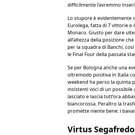
difficilmente l’avremmo inseri
Lo stupore è evidentemente d
Eurolega, fatta di 7 vittorie e
Monaco. Giusto per dare ulteri
all’altezza della posizione ch
per la squadra di Banchi, così
le Final Four della passata s
Se per Bologna anche una even
oltremodo positiva in Italia 
weekend ha perso la quinta par
insistenti voci di un possibile
lasciato e lascia tutt’ora abba
biancorossa. Peraltro la tras
promette niente bene: i bavare
Virtus Segafredo 