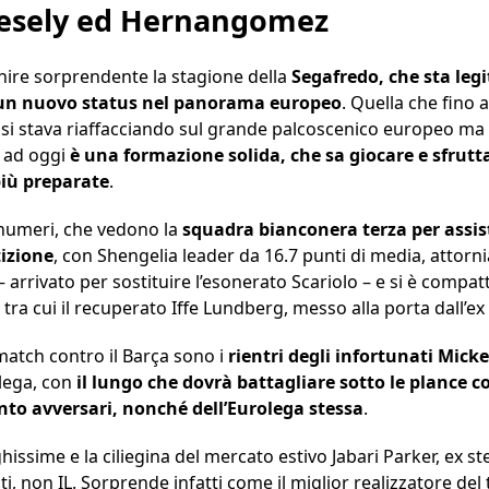
Vesely ed Hernangomez
ire sorprendente la stagione della
Segafredo, che sta le
e un nuovo status nel panorama europeo
. Quella che fino a
si stava riaffacciando sul grande palcoscenico europeo ma
, ad oggi
è una formazione solida, che sa giocare e sfrutt
più preparate
.
i numeri, che vedono la
squadra bianconera terza per assis
izione
, con Shengelia leader da 16.7 punti di media, attor
 arrivato per sostituire l’esonerato Scariolo – e si è compa
tra cui il recuperato Iffe Lundberg, messo alla porta dall’ex
 match contro il Barça sono i
rientri degli infortunati Mick
olega, con
il lungo che dovrà battagliare sotto le plance
ento avversari, nonché dell’Eurolega stessa
.
ghissime e la ciliegina del mercato estivo Jabari Parker, ex s
i, non IL. Sorprende infatti come il miglior realizzatore de