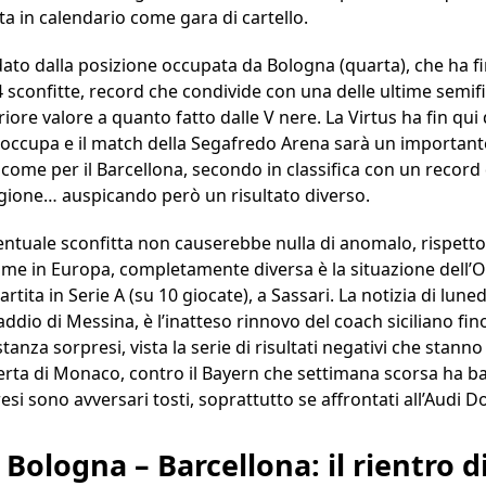
ta in calendario come gara di cartello.
ato dalla posizione occupata da Bologna (quarta), che ha f
 4 sconfitte, record che condivide con una delle ultime semifi
ore valore a quanto fatto dalle V nere. La Virtus ha fin qui
e occupa e il match della Segafredo Arena sarà un importante
 come per il Barcellona, secondo in classifica con un record 
tagione… auspicando però un risultato diverso.
tuale sconfitta non causerebbe nulla di anomalo, rispetto 
come in Europa, completamente diversa è la situazione dell’O
tita in Serie A (su 10 giocate), a Sassari. La notizia di lune
 addio di Messina, è l’inatteso rinnovo del coach siciliano fi
stanza sorpresi, vista la serie di risultati negativi che stan
ferta di Monaco, contro il Bayern che settimana scorsa ha ba
si sono avversari tosti, soprattutto se affrontati all’Audi Do
Bologna – Barcellona: il rientro d