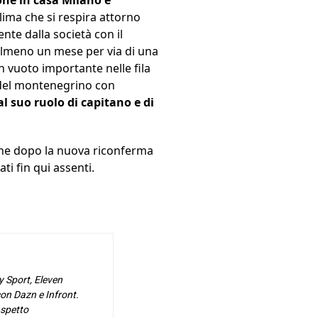
one in casa Milano è
clima che si respira attorno
te dalla società con il
almeno un mese per via di una
un vuoto importante nelle fila
o del montenegrino con
l suo ruolo di capitano e di
 che dopo la nuova riconferma
ti fin qui assenti.
y Sport, Eleven
on Dazn e Infront.
aspetto