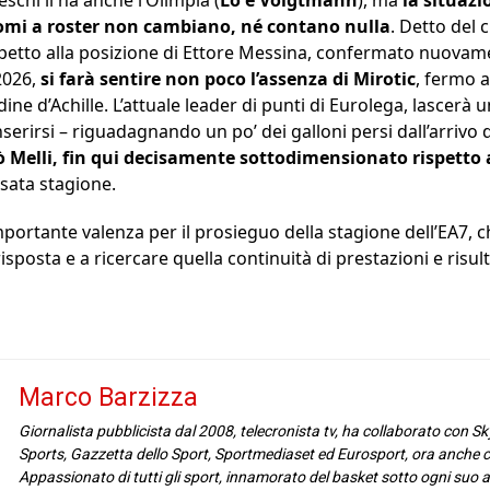
chi li ha anche l’Olimpia (
Lo e Voigtmann
), ma
la situazi
omi a roster non cambiano, né contano nulla
. Detto del 
spetto alla posizione di Ettore Messina, confermato nuovamen
2026,
si farà sentire non poco l’assenza di Mirotic
, fermo 
ine d’Achille. L’attuale leader di punti di Eurolega, lascerà 
nserirsi – riguadagnando un po’ dei galloni persi dall’arriv
ò Melli, fin qui decisamente sottodimensionato rispetto a
ssata stagione.
portante valenza per il prosieguo della stagione dell’EA7,
posta e a ricercare quella continuità di prestazioni e risulta
Marco Barzizza
Giornalista pubblicista dal 2008, telecronista tv, ha collaborato con Sk
Sports, Gazzetta dello Sport, Sportmediaset ed Eurosport, ora anche c
Appassionato di tutti gli sport, innamorato del basket sotto ogni suo 