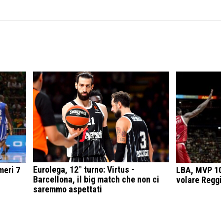
Eurolega, 12° turno: Virtus -
meri 7
LBA, MVP 10
Barcellona, il big match che non ci
volare Regg
saremmo aspettati