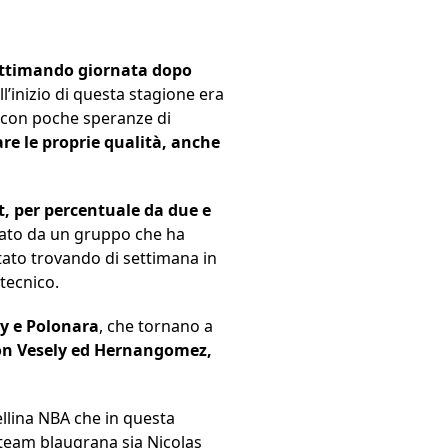
gittimando giornata dopo
ll’inizio di questa stagione era
 con poche speranze di
are le proprie qualità, anche
t, per percentuale da due e
niato da un gruppo che ha
ttato trovando di settimana in
 tecnico.
ey e Polonara
, che tornano a
 con Vesely ed Hernangomez,
tellina NBA che in questa
l team blaugrana sia Nicolas