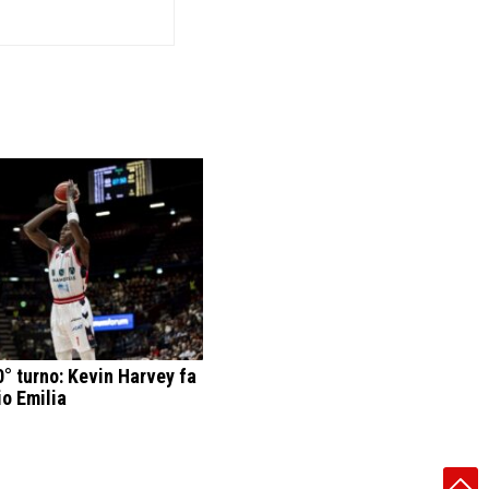
° turno: Kevin Harvey fa
io Emilia