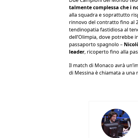
Due Campioni del Mondo tedes
talmente complessa che i n
alla squadra e soprattutto ri
rinnovo del contratto fino al 
tendinopatia fastidiosa al tend
dell’Olimpia, dove potrebbe i
passaporto spagnolo –
Nicol
leader
, ricoperto fino alla pa
Il match di Monaco avrà un’im
di Messina è chiamata a una ris