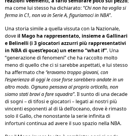
reazioni veementi, a farlo sembrare poco sul pezzo
;
ma come lui stesso ha dichiarato:
“Chi non ha voglia si
ferma in C1, non va in Serie A, figuriamoci in NBA”
.
Una storia simile a quella vissuta con la Nazionale,
dove
il Mago ha rappresentato, insieme a Gallinari
e Belinelli (i 3 giocatori azzurri più rappresentativi
in NBA di quest’epoca) un eterno “what if”
. Una
“generazione di fenomeni” che ha raccolto molto
meno di quello che ci si sarebbe aspettati, e lui stesso
ha affermato che
“eravamo troppo giovani, con
l’esperienza di oggi le cose forse sarebbero andate in un
altro modo. Ognuno pensava al proprio orticello, non
siamo stati bravi a fare squadra”
. Il sunto di una decade
di sogni – di tifosi e giocatori – legati ai nostri più
vincenti esponenti al di là dell’oceano, dove è rimasto
solo il Gallo, che nonostante la serie infinita di
infortuni continua ad avere il suo spazio nella NBA.